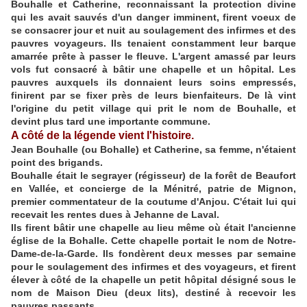
Bouhalle et Catherine, reconnaissant la protection divine
qui les avait sauvés d'un danger imminent, firent voeux de
se consacrer jour et nuit au soulagement des infirmes et des
pauvres voyageurs. Ils tenaient constamment leur barque
amarrée prête à passer le fleuve. L'argent amassé par leurs
vols fut consacré à bâtir une chapelle et un hôpital. Les
pauvres auxquels ils donnaient leurs soins empressés,
finirent par se fixer près de leurs bienfaiteurs. De là vint
l'origine du petit village qui prit le nom de Bouhalle, et
devint plus tard une importante commune.
A côté de la légende vient l'histoire.
Jean Bouhalle (ou Bohalle) et Catherine, sa femme, n'étaient
point des brigands.
Bouhalle était le segrayer (régisseur) de la forêt de Beaufort
en Vallée, et concierge de la Ménitré, patrie de Mignon,
premier commentateur de la coutume d'Anjou. C'était lui qui
recevait les rentes dues à Jehanne de Laval.
Ils firent bâtir une chapelle au lieu même où était l'ancienne
église de la Bohalle. Cette chapelle portait le nom de Notre-
Dame-de-la-Garde. Ils fondèrent deux messes par semaine
pour le soulagement des infirmes et des voyageurs, et firent
élever à côté de la chapelle un petit hôpital désigné sous le
nom de Maison Dieu (deux lits), destiné à recevoir les
pauvres passants.