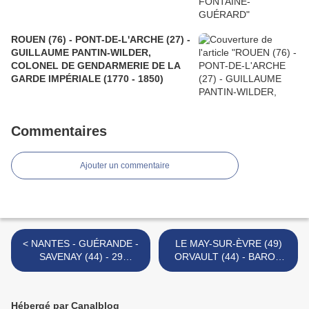
ROUEN (76) - PONT-DE-L'ARCHE (27) -
GUILLAUME PANTIN-WILDER,
COLONEL DE GENDARMERIE DE LA
GARDE IMPÉRIALE (1770 - 1850)
Commentaires
Ajouter un commentaire
< NANTES - GUÉRANDE -
LE MAY-SUR-ÈVRE (49)
SAVENAY (44) - 29
ORVAULT (44) - BARON
FRIMAIRE AN II -
JEAN-VICTOR THARREAU
EXÉCUTIONS DE 27
DES GERMONIÈRES (1767
BRIGANDS PRIS LES
- 1812) >
Hébergé par Canalblog