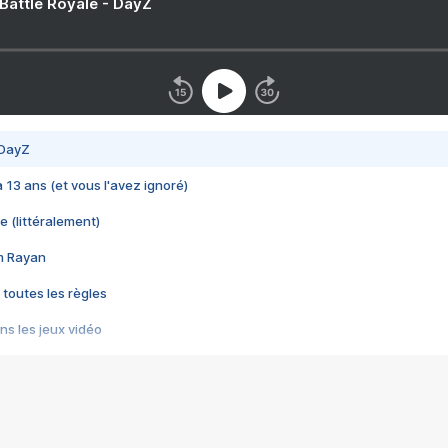
 Battle Royale - DayZ
 DayZ
 a 13 ans (et vous l'avez ignoré)
e (littéralement)
im Rayan
 toutes les règles
s les jeux vidéo
us choquant de Rockstar ? - Le scandale BULLY
e plus moche de Steam
du RÊVE tourne au CAUCHEMAR