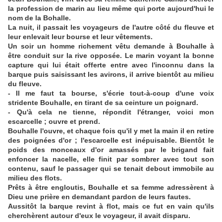
la profession de marin au lieu même qui porte aujourd'hui le
nom de la Bohalle.
La nuit, il passait les voyageurs de l'autre côté du fleuve et
leur enlevait leur bourse et leur vêtements.
Un soir un homme richement vêtu demande à Bouhalle à
être conduit sur la rive opposée. Le marin voyant la bonne
capture qui lui était offerte entre avec l'inconnu dans la
barque puis saisissant les avirons, il arrive bientôt au milieu
du fleuve.
- Il me faut ta bourse, s'écrie tout-à-coup d'une voix
stridente Bouhalle, en tirant de sa ceinture un poignard.
- Qu'à cela ne tienne, répondit l'étranger, voici mon
escarcelle ; ouvre et prend.
Bouhalle l'ouvre, et chaque fois qu'il y met la main il en retire
des poignées d'or ; l'escarcelle est inépuisable. Bientôt le
poids des monceaux d'or amassés par le brigand fait
enfoncer la nacelle, elle finit par sombrer avec tout son
contenu, sauf le passager qui se tenait debout immobile au
milieu des flots.
Prêts à être engloutis, Bouhalle et sa femme adressèrent à
Dieu une prière en demandant pardon de leurs fautes.
Aussitôt la barque revint à flot, mais ce fut en vain qu'ils
cherchèrent autour d'eux le voyageur, il avait disparu.