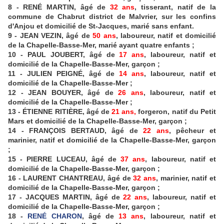
8 - RENÉ MARTIN, âgé de
32 ans
, tisserant, natif de la
commune de Chabrut district de Malvrier
, sur les confins
d'Anjou et domicilié de St-Jacques, marié sans enfant.
9 - JEAN VEZIN, âgé de
50 ans
, laboureur, natif et domicilié
de la Chapelle-Basse-Mer, marié ayant quatre enfants ;
10 - PAUL JOUBERT, âgé de
17 ans
, laboureur, natif et
domicilié de la Chapelle-Basse-Mer, garçon ;
11 - JULIEN PEIGNÉ, âgé de
14 ans
, laboureur, natif et
domicilié de la Chapelle-Basse-Mer ;
12 - JEAN BOUYER, âgé de
26 ans
, laboureur, natif et
domicilié de la Chapelle-Basse-Mer ;
13 - ÉTIENNE RITIÈRE, âgé de
21 ans,
forgeron, natif du Petit
Mars et domicilié de la Chapelle-Basse-Mer, garçon ;
14 - FRANÇOIS BERTAUD, âgé de
22 ans
, pêcheur et
marinier, natif et domicilié de la Chapelle-Basse-Mer, garçon
;
15 - PIERRE LUCEAU, âgé de
37 ans
, laboureur, natif et
domicilié de la Chapelle-Basse-Mer, garçon ;
16 - LAURENT CHANTREAU, âgé de
32 ans
, marinier, natif et
domicilié de la Chapelle-Basse-Mer, garçon ;
17 - JACQUES MARTIN, âgé de
22 ans
, laboureur, natif et
domicilié de la Chapelle-Basse-Mer, garçon ;
18 -
RENÉ CHARON
, âgé de
13 ans
, laboureur, natif et