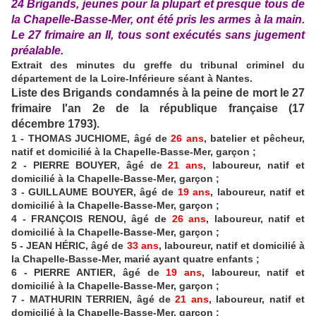
24 Brigands, jeunes pour la plupart et presque tous de
la Chapelle-Basse-Mer, ont été pris les armes à la main.
Le 27 frimaire an II, tous sont exécutés sans jugement
préalable.
Extrait des minutes du greffe du tribunal criminel du
département de la Loire-Inférieure séant à Nantes.
Liste des Brigands condamnés à la peine de mort le 27
frimaire l'an 2e de la république française (17
décembre 1793).
1 - THOMAS JUCHIOME, âgé de
26 ans
, batelier et pêcheur,
natif et domicilié à la Chapelle-Basse-Mer, garçon ;
2 - PIERRE BOUYER, âgé de
21 ans
, laboureur, natif et
domicilié à la Chapelle-Basse-Mer, garçon ;
3 - GUILLAUME BOUYER, âgé de
19 ans
, laboureur, natif et
domicilié à la Chapelle-Basse-Mer, garçon ;
4 - FRANÇOIS RENOU, âgé de
26 ans
, laboureur, natif et
domicilié à la Chapelle-Basse-Mer, garçon ;
5 - JEAN HÉRIC, âgé de
33 ans
, laboureur, natif et domicilié à
la Chapelle-Basse-Mer, marié ayant quatre enfants ;
6 - PIERRE ANTIER, âgé de
19 ans
, laboureur, natif et
domicilié à la Chapelle-Basse-Mer, garçon ;
7 - MATHURIN TERRIEN, âgé de
21 ans
, laboureur, natif et
domicilié à la Chapelle-Basse-Mer, garçon ;