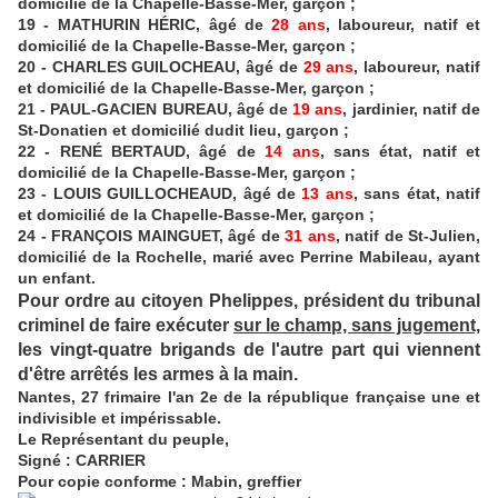
domicilié de la Chapelle-Basse-Mer, garçon ;
19 - MATHURIN HÉRIC, âgé de
28 ans
, laboureur, natif et
domicilié de la Chapelle-Basse-Mer, garçon ;
20 - CHARLES GUILOCHEAU, âgé de
29 ans
, laboureur, natif
et domicilié de la Chapelle-Basse-Mer, garçon ;
21 - PAUL-GACIEN BUREAU, âgé de
19 ans
, jardinier, natif de
St-Donatien et domicilié dudit lieu, garçon ;
22 - RENÉ BERTAUD, âgé de
14 ans
, sans état, natif et
domicilié de la Chapelle-Basse-Mer, garçon ;
23 - LOUIS GUILLOCHEAUD, âgé de
13 ans
, sans état, natif
et domicilié de la Chapelle-Basse-Mer, garçon ;
24 - FRANÇOIS MAINGUET, âgé de
31 ans
, natif de St-Julien,
domicilié de la Rochelle, marié avec Perrine Mabileau, ayant
un enfant.
Pour ordre au citoyen Phelippes, président du tribunal
criminel de faire exécuter
sur le champ, sans jugement,
les vingt-quatre brigands de l'autre part qui viennent
d'être arrêtés les armes à la main.
Nantes, 27 frimaire l'an 2e de la république française une et
indivisible et impérissable.
Le Représentant du peuple,
Signé : CARRIER
Pour copie conforme : Mabin, greffier