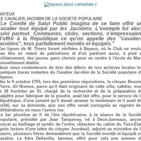
BAYEUX
LE CAVALIER JACOBIN DE LA SOCIETE POPULAIRE
"Le Comité de Salut Public imagina de se faire offrir u
cavalier tout équipé par les Jacobins. L'exemple fut alor
suivi partout. Communes, clubs, sections, s'empressaien
d'offrir à la République ce qu'on appelle des "cavalier
jacobins", tous parfaitement montés et équipés."
Ces lignes de M. Thiers furent vérifiées à Bayeux, où le Club ne voulu
pas être en retard de patriotisme et d'où partirent aussi, à pied e
militairement, des jeunes gens choisis pour se rendre à l'école de Mar
nouvellement établie.
Nous nous contenterons de tirer des débris de nos archives locales le
quelques traces restantes du Cavalier Jacobin de la Société populaire d
Bayeux.
Dès le 9 octobre 1793, lors des premières réquisitions, le citoyen Bouvie
ierre, dit Nismes, parce qu'il était originaire de cette ville, cafetier, mo
le 18 fructidor an XI, chargé de la recherche et de la préparation d
alpêtre pour fabriquer de la poudre, avait fait offre, pour le service de 
République, d'une jument qu'il devait amener le lendemain et il avait ét
arrêté, sur sa demande, que son offre serait consignée au registre de
délibérations où nous l'avons lue.
Le 1er pluviôse an II de l'ère républicaine, à la séance de la Sociét
populaire, présidée par Jean Tanqueray, né à Deux-Jumeaux, ancie
avocat au bailliage et syndic de l'ordre, rédacteur du cahier du Tiers-État
après lecture d'une lettre du citoyen Jourdeuil, adjoint au ministère de l
guerre, plusieurs frères demandèrent que la Société montât et équipât u
cavalier. Le frère Delleville, tanneur, offrit pour cela une somme d