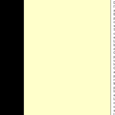
B
c
s