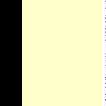
l
t
c
f