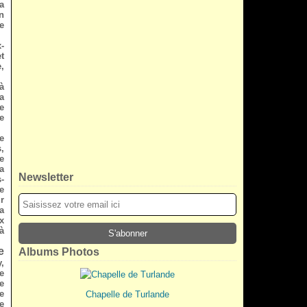
a
n
e
-
t
,
à
a
e
e
e
,
e
a
Newsletter
-
e
r
a
x
à
e
Albums Photos
,
de
e
e
Chapelle de Turlande
e