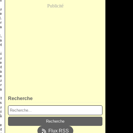
s
Publicité
u
le
.
r
a
,
a
t
i
u
e
t
a
e
u
r
a
t
Recherche
s
u
i
à
e
nt
Flux RSS