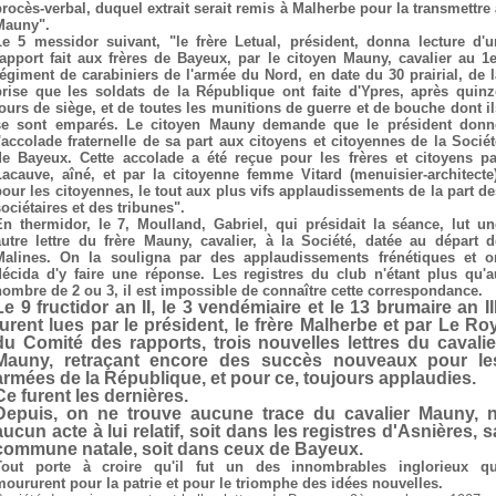
procès-verbal, duquel extrait serait remis à Malherbe pour la transmettre 
Mauny".
Le 5 messidor suivant, "le frère Letual, président, donna lecture d'u
rapport fait aux frères de Bayeux, par le citoyen Mauny, cavalier au 1e
régiment de carabiniers de l'armée du Nord, en date du 30 prairial, de l
prise que les soldats de la République ont faite d'Ypres, après quinz
jours de siège, et de toutes les munitions de guerre et de bouche dont il
se sont emparés. Le citoyen Mauny demande que le président donn
l'accolade fraternelle de sa part aux citoyens et citoyennes de la Sociét
de Bayeux. Cette accolade a été reçue pour les frères et citoyens pa
Lacauve, aîné, et par la citoyenne femme Vitard (menuisier-architecte)
pour les citoyennes, le tout aux plus vifs applaudissements de la part de
ociétaires et des tribunes".
En thermidor, le 7, Moulland, Gabriel, qui présidait la séance, lut un
autre lettre du frère Mauny, cavalier, à la Société, datée au départ d
Malines. On la souligna par des applaudissements frénétiques et o
décida d'y faire une réponse. Les registres du club n'étant plus qu'a
nombre de 2 ou 3, il est impossible de connaître cette correspondance.
Le 9 fructidor an II, le 3 vendémiaire et le 13 brumaire an III
furent lues par le président, le frère Malherbe et par Le Roy
du Comité des rapports, trois nouvelles lettres du cavalie
Mauny, retraçant encore des succès nouveaux pour le
armées de la République, et pour ce, toujours applaudies.
Ce furent les dernières.
Depuis, on ne trouve aucune trace du cavalier Mauny, n
aucun acte à lui relatif, soit dans les registres d'Asnières, s
commune natale, soit dans ceux de Bayeux.
Tout porte à croire qu'il fut un des innombrables inglorieux qu
moururent pour la patrie et pour le triomphe des idées nouvelles.