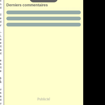
i
n
Derniers commentaires
t
l
e
t
r
-
,
s
e
it
a
nt
e
s
t
e
s
à
u
ts
a
Publicité
t
au