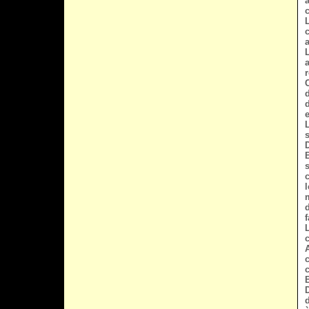
c
e
f
d