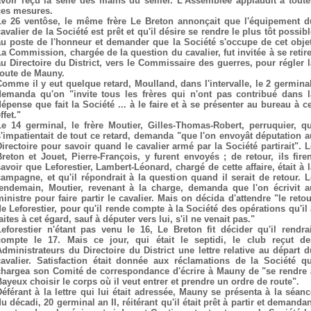
avoir reçu la selle des mains du sellier. L'Assemblée applaudit à toute
ces mesures.
Le 26 ventôse, le même frère Le Breton annonçait que l'équipement d
avalier de la Société est prêt et qu'il désire se rendre le plus tôt possib
au poste de l'honneur et demander que la Société s'occupe de cet objet
La Commission, chargée de la question du cavalier, fut invitée à se retire
au Directoire du District, vers le Commissaire des guerres, pour régler l
route de Mauny.
Comme il y eut quelque retard, Moulland, dans l'intervalle, le 2 germinal
demanda qu'on "invite tous les frères qui n'ont pas contribué dans l
dépense que fait la Société ... à le faire et à se présenter au bureau à ce
ffet."
Le 14 germinal, le frère Moutier, Gilles-Thomas-Robert, perruquier, qu
s'impatientait de tout ce retard, demanda "que l'on envoyât députation a
Directoire pour savoir quand le cavalier armé par la Société partirait". L
Breton et Jouet, Pierre-François, y furent envoyés ; de retour, ils firen
savoir que Leforestier, Lambert-Léonard, chargé de cette affaire, était à l
campagne, et qu'il répondrait à la question quand il serait de retour. L
lendemain, Moutier, revenant à la charge, demanda que l'on écrivit a
ministre pour faire partir le cavalier. Mais on décida d'attendre "le retou
de Leforestier, pour qu'il rende compte à la Société des opérations qu'il 
aites à cet égard, sauf à députer vers lui, s'il ne venait pas."
Leforestier n'étant pas venu le 16, Le Breton fit décider qu'il rendrai
compte le 17. Mais ce jour, qui était le septidi, le club reçut de
Administrateurs du Directoire du District une lettre relative au départ d
cavalier. Satisfaction était donnée aux réclamations de la Société qu
chargea son Comité de correspondance d'écrire à Mauny de "se rendre 
Bayeux choisir le corps où il veut entrer et prendre un ordre de route".
Déférant à la lettre qui lui était adressée, Mauny se présenta à la séanc
u décadi, 20 germinal an II, réitérant qu'il était prêt à partir et demanda