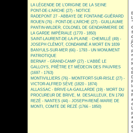
LA LÉGENDE DE L'ORIGINE DE LA SEINE
PONT-DE-L'ARCHE (27) - NOTICE
RADEPONT 27 - ABBAYE DE FONTAINE-GUÉRARD
ROUEN (76) - PONT-DE-L'ARCHE (27) - GUILLAUME
PANTIN-WILDER, COLONEL DE GENDARMERIE DE
LA GARDE IMPÉRIALE (1770 - 1850)
SAINT-LAURENT-DE-LA-PLAINE - CHEMILLÉ (49) -
JOSEPH CLÉMOT, CONDAMNÉ A MORT EN 1839
BANYULS-SUR-MER (66) - 1793 - UN MONUMENT
PATRIOTIQUE
BERNAY - GRAND-CAMP (27) - L'ABBÉ LE
GALLOYS, PRÊTRE ET MÉDECIN DES PAUVRES
(1697 - 1763)
MONTIVILLIERS (76) - MONTFORT-SUR-RISLE (27) -
P
VICTOR-ALFRED SÈVE (1820 - 1874)
ALLASSAC - BRIVE-LA-GAILLARDE (19) - MORT DU
s
PROCUREUR DE BRIVE, M. DESAILLEUX, EN 1790
REZÉ - NANTES (44) - JOSEPH-RENÉ-MARIE DE
MONTI, COMTE DE REZÉ (1766 - 1850)