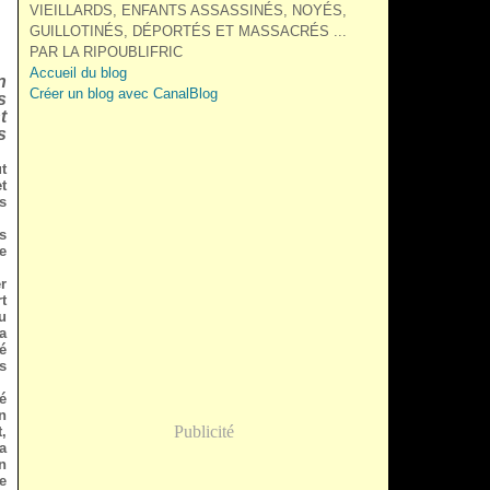
VIEILLARDS, ENFANTS ASSASSINÉS, NOYÉS,
GUILLOTINÉS, DÉPORTÉS ET MASSACRÉS ...
PAR LA RIPOUBLIFRIC
Accueil du blog
n
Créer un blog avec CanalBlog
s
t
s
t
t
s
s
e
r
rt
u
la
é
s
é
n
Publicité
,
a
n
e