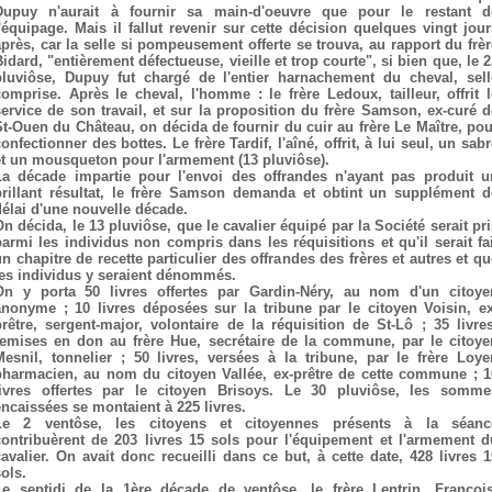
Dupuy n'aurait à fournir sa main-d'oeuvre que pour le restant d
l'équipage. Mais il fallut revenir sur cette décision quelques vingt jour
après, car la selle si pompeusement offerte se trouva, au rapport du frèr
idard, "entièrement défectueuse, vieille et trop courte", si bien que, le 
pluviôse, Dupuy fut chargé de l'entier harnachement du cheval, sell
comprise. Après le cheval, l'homme : le frère Ledoux, tailleur, offrit l
service de son travail, et sur la proposition du frère Samson, ex-curé d
St-Ouen du Château, on décida de fournir du cuir au frère Le Maître, pou
onfectionner des bottes. Le frère Tardif, l'aîné, offrit, à lui seul, un sab
et un mousqueton pour l'armement (13 pluviôse).
La décade impartie pour l'envoi des offrandes n'ayant pas produit u
brillant résultat, le frère Samson demanda et obtint un supplément d
délai d'une nouvelle décade.
On décida, le 13 pluviôse, que le cavalier équipé par la Société serait pri
parmi les individus non compris dans les réquisitions et qu'il serait fai
un chapitre de recette particulier des offrandes des frères et autres et qu
les individus y seraient dénommés.
On y porta 50 livres offertes par Gardin-Néry, au nom d'un citoye
anonyme ; 10 livres déposées sur la tribune par le citoyen Voisin, ex
prêtre, sergent-major, volontaire de la réquisition de St-Lô ; 35 livres
remises en don au frère Hue, secrétaire de la commune, par le citoye
Mesnil, tonnelier ; 50 livres, versées à la tribune, par le frère Loyer
pharmacien, au nom du citoyen Vallée, ex-prêtre de cette commune ; 1
livres offertes par le citoyen Brisoys. Le 30 pluviôse, les somme
encaissées se montaient à 225 livres.
Le 2 ventôse, les citoyens et citoyennes présents à la séanc
contribuèrent de 203 livres 15 sols pour l'équipement et l'armement d
cavalier. On avait donc recueilli dans ce but, à cette date, 428 livres 1
ols.
Le septidi de la 1ère décade de ventôse, le frère Lentrin, François