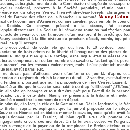
Jacques, aubergiste, membre de la Commission chargée de s'occuper d
cavalier national, présenta à la Société populaire, réunie sous l
présidence du citoyen Vernet, Pierre-André-Jean-Joseph, chirurgien e
Mauny Gabrie
chef de l'armée des côtes de la Manche, un nommé
natif de la commune d'Asnières, comme cavalier, pour remplir le voeu d
la Société. Ce citoyen, présent à la séance, fut couver
d'applaudissements. La Société lui témoigna toute sa satisfaction pou
cet acte de civisme, et sur la motion d'un membre, il fut arrêté que ledi
Mauny assisterait à la fête civique du prochain décadi, monté, équipé e
armé, ce qu'il accepta.
Le procès-verbal de cette fête qui eut lieu, le 10 ventôse, pour l
plantation de trois arbres de la liberté et l'inauguration des pierres de l
Bastille, indique bien que le cortège, dans lequel était la déesse de l
Liberté, comprenait un certain nombre de cavaliers, "autant qu'ils puren
se monter", car les chevaux étaient rares, mais il n'est point fait mentio
que Mauny fût parmi eux.
Il ne devait pas, d'ailleurs, avoir d'uniforme ce jour-là, d'après cett
mention du registre du club à la date du duodi, 12 ventôse, c'est-à-dire d
surlendemain, portant que sur la proposition de frère Cerrès, Laurent, l
Société arrête que le cavalier sera habillé de drap "d'Ellebeuf"
[d'Elbeuf
On alla vite en besogne et tout dut être prêt pour l'octidi de la second
décade, car, à cette date, Mauny se présenta à la tribune et invita l
Société à accélérer le moment de son départ.
On stimule, dès lors, le zèle de la Commission. Dès le lendemain, le frèr
Le Breton, capitaine, expliquait que la jument proposée par le citoye
Bouvier de Nismes est en état de monter le cavalier, mais qu'elle avait ét
réquisitionnée par le District, si bien qu'il avait dû prendre de
engagements envers ses membres. On la lui avait cédée, vu l'urgence
mais à charge de la payer ou de la remplacer. Le Breton déclara auss