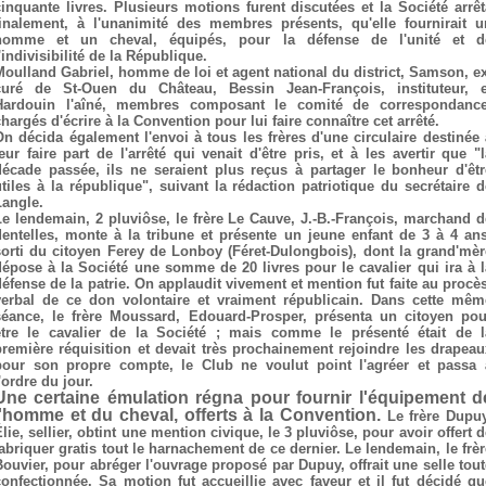
cinquante livres. Plusieurs motions furent discutées et la Société arrêt
finalement, à l'unanimité des membres présents, qu'elle fournirait u
homme et un cheval, équipés, pour la défense de l'unité et d
'indivisibilité de la République.
Moulland Gabriel, homme de loi et agent national du district, Samson, ex
curé de St-Ouen du Château, Bessin Jean-François, instituteur, e
Hardouin l'aîné, membres composant le comité de correspondance
hargés d'écrire à la Convention pour lui faire connaître cet arrêté.
On décida également l'envoi à tous les frères d'une circulaire destinée 
leur faire part de l'arrêté qui venait d'être pris, et à les avertir que "l
décade passée, ils ne seraient plus reçus à partager le bonheur d'êtr
utiles à la république", suivant la rédaction patriotique du secrétaire d
Langle.
Le lendemain, 2 pluviôse, le frère Le Cauve, J.-B.-François, marchand d
dentelles, monte à la tribune et présente un jeune enfant de 3 à 4 ans
sorti du citoyen Ferey de Lonboy (Féret-Dulongbois), dont la grand'mèr
dépose à la Société une somme de 20 livres pour le cavalier qui ira à l
défense de la patrie. On applaudit vivement et mention fut faite au procès
verbal de ce don volontaire et vraiment républicain. Dans cette mêm
séance, le frère Moussard, Edouard-Prosper, présenta un citoyen pou
être le cavalier de la Société ; mais comme le présenté était de l
première réquisition et devait très prochainement rejoindre les drapeau
pour son propre compte, le Club ne voulut point l'agréer et passa 
'ordre du jour.
Une certaine émulation régna pour fournir l'équipement d
l'homme et du cheval, offerts à la Convention.
Le frère Dupuy
lie, sellier, obtint une mention civique, le 3 pluviôse, pour avoir offert 
fabriquer gratis tout le harnachement de ce dernier. Le lendemain, le frèr
Bouvier, pour abréger l'ouvrage proposé par Dupuy, offrait une selle tout
confectionnée. Sa motion fut accueillie avec faveur et il fut décidé qu