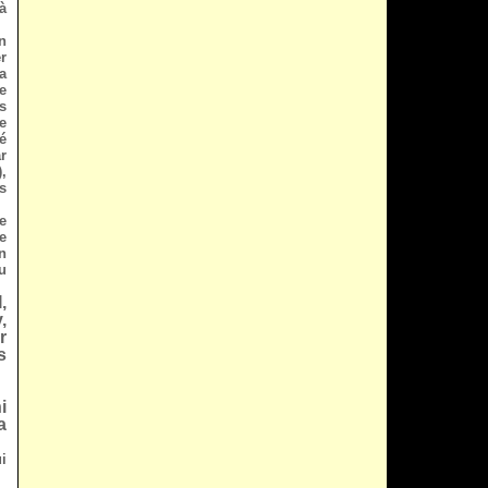
à
n
r
a
e
s
e
é
r
,
s
e
e
n
u
,
,
r
s
i
a
i