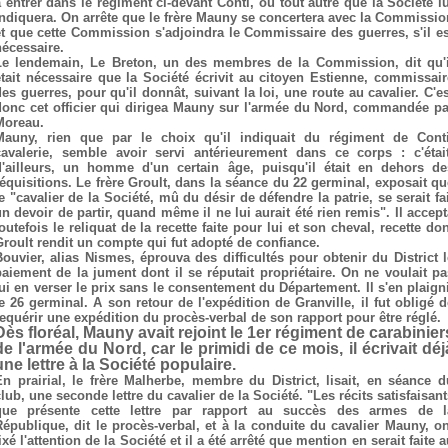
à entrer dans le régiment ci-devant Conti, ou tout autre que la Société lu
indiquera. On arrête que le frère Mauny se concertera avec la Commissio
et que cette Commission s'adjoindra le Commissaire des guerres, s'il es
nécessaire.
Le lendemain, Le Breton, un des membres de la Commission, dit qu'i
était nécessaire que la Société écrivit au citoyen Estienne, commissair
des guerres, pour qu'il donnât, suivant la loi, une route au cavalier. C'es
donc cet officier qui dirigea Mauny sur l'armée du Nord, commandée pa
Moreau.
Mauny, rien que par le choix qu'il indiquait du régiment de Conti
cavalerie, semble avoir servi antérieurement dans ce corps : c'était
d'ailleurs, un homme d'un certain âge, puisqu'il était en dehors de
réquisitions. Le frère Groult, dans la séance du 22 germinal, exposait qu
e "cavalier de la Société, mû du désir de défendre la patrie, se serait fa
un devoir de partir, quand même il ne lui aurait été rien remis". Il accept
outefois le reliquat de la recette faite pour lui et son cheval, recette do
Groult rendit un compte qui fut adopté de confiance.
Bouvier, alias Nismes, éprouva des difficultés pour obtenir du District l
paiement de la jument dont il se réputait propriétaire. On ne voulait pa
lui en verser le prix sans le consentement du Département. Il s'en plaigni
le 26 germinal. A son retour de l'expédition de Granville, il fut obligé d
requérir une expédition du procès-verbal de son rapport pour être réglé.
Dès floréal, Mauny avait rejoint le 1er régiment de carabinier
de l'armée du Nord, car le primidi de ce mois, il écrivait déj
une lettre à la Société populaire.
En prairial, le frère Malherbe, membre du District, lisait, en séance d
lub, une seconde lettre du cavalier de la Société. "Les récits satisfaisan
que présente cette lettre par rapport au succès des armes de l
République, dit le procès-verbal, et à la conduite du cavalier Mauny, on
ixé l'attention de la Société et il a été arrêté que mention en serait faite 