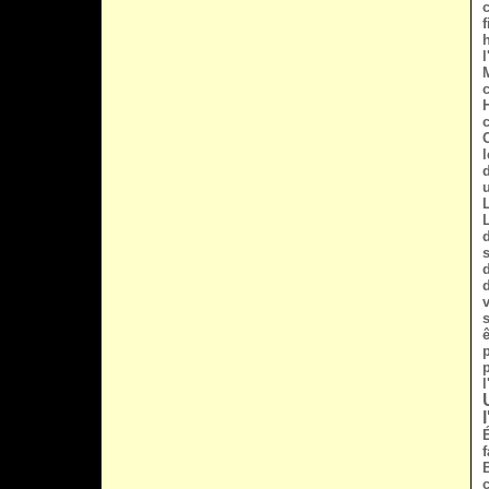
l
c
l
É