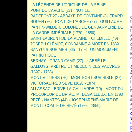
LA LÉGENDE DE L'ORIGINE DE LA SEINE
PONT-DE-L'ARCHE (27) - NOTICE
RADEPONT 27 - ABBAYE DE FONTAINE-GUÉRARD
ROUEN (76) - PONT-DE-L'ARCHE (27) - GUILLAUME
PANTIN-WILDER, COLONEL DE GENDARMERIE DE
LA GARDE IMPÉRIALE (1770 - 1850)
SAINT-LAURENT-DE-LA-PLAINE - CHEMILLÉ (49) -
JOSEPH CLÉMOT, CONDAMNÉ A MORT EN 1839
BANYULS-SUR-MER (66) - 1793 - UN MONUMENT
PATRIOTIQUE
BERNAY - GRAND-CAMP (27) - L'ABBÉ LE
GALLOYS, PRÊTRE ET MÉDECIN DES PAUVRES
(1697 - 1763)
MONTIVILLIERS (76) - MONTFORT-SUR-RISLE (27) -
VICTOR-ALFRED SÈVE (1820 - 1874)
r
ALLASSAC - BRIVE-LA-GAILLARDE (19) - MORT DU
PROCUREUR DE BRIVE, M. DESAILLEUX, EN 1790
REZÉ - NANTES (44) - JOSEPH-RENÉ-MARIE DE
MONTI, COMTE DE REZÉ (1766 - 1850)