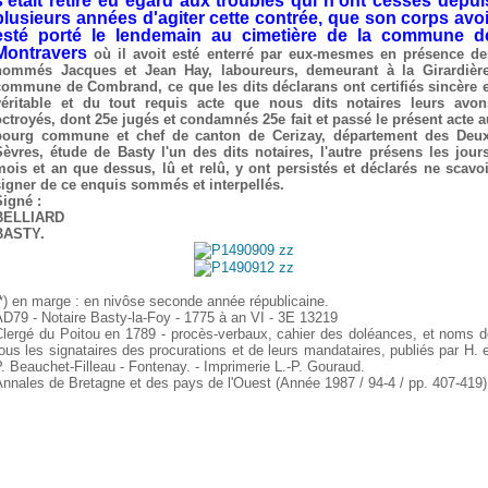
s'était retiré eu égard aux troubles qui n'ont cessés depui
plusieurs années d'agiter cette contrée, que son corps avoi
esté porté le lendemain au cimetière de la commune d
Montravers
où il avoit esté enterré par eux-mesmes en présence de
nommés Jacques et Jean Hay, laboureurs, demeurant à la Girardière
commune de Combrand, ce que les dits déclarans ont certifiés sincère e
véritable et du tout requis acte que nous dits notaires leurs avon
octroyés, dont 25e jugés et condamnés 25e fait et passé le présent acte a
bourg commune et chef de canton de Cerizay, département des Deux
Sèvres, étude de Basty l'un des dits notaires, l'autre présens les jours
mois et an que dessus, lû et relû, y ont persistés et déclarés ne scavoi
signer de ce enquis sommés et interpellés.
Signé :
BELLIARD
BASTY.
*) en marge : en nivôse seconde année républicaine.
D79 - Notaire Basty-la-Foy - 1775 à an VI - 3E 13219
Clergé du Poitou en 1789 - procès-verbaux, cahier des doléances, et noms d
ous les signataires des procurations et de leurs mandataires, publiés par H. 
. Beauchet-Filleau - Fontenay. - Imprimerie L.-P. Gouraud.
nnales de Bretagne et des pays de l'Ouest (Année 1987 / 94-4 / pp. 407-419)