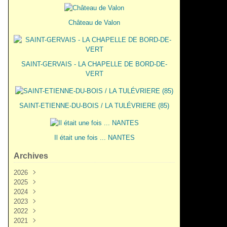
Château de Valon
SAINT-GERVAIS - LA CHAPELLE DE BORD-DE-
VERT
SAINT-ETIENNE-DU-BOIS / LA TULÉVRIERE (85)
Il était une fois ... NANTES
Archives
2026
2025
Juin
(3)
2024
Mai
Décembre
(2)
(5)
2023
Mars
Novembre
Novembre
(3)
(7)
(6)
2022
Février
Octobre
Octobre
Décembre
(2)
(9)
(1)
(3)
2021
Janvier
Septembre
Septembre
Novembre
Décembre
(1)
(7)
(3)
(6)
(6)