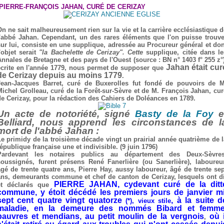
PIERRE-FRANÇOIS JAHAN, CURÉ DE CERIZAY
On ne sait malheureusement rien sur la vie et la carrière ecclésiastique d
l'abbé Jahan. Cependant, un des rares éléments que l'on puisse trouve
sur lui, consiste en une supplique, adressée au Procureur général et don
l'objet serait
"la Bachelette de Cerizay". Cette
supplique, citée dans le
Annales de Bretagne et des pays de l'Ouest (source : BN n° 1403 f° 255 z°)
Jahan était cur
écrite en l'année 1779, nous permet de supposer que
de Cerizay depuis au moins 1779
.
Jean-Jacques Barret, curé de Buxerolles fut fondé de pouvoirs de M
Michel Grolleau, curé de la Forêt-sur-Sèvre et de M. François Jahan, cur
de Cerizay, pour la rédaction des Cahiers de Doléances en 1789.
Un acte de notoriété, signé
Basty de la Foy
e
Belliard, nous apprend les circonstances de l
mort de l'abbé Jahan :
Le primidy de la troisième décade vingt un prairial année quatrième de l
épublique française une et indivisible. (9 juin 1796)
Pardevant les notaires publics au département des Deux-Sèvres
soussignés, furent présens René Fanerlière (ou Sanerlière), laboureur
âgé de trente quatre ans, Pierre Hay, aussy laboureur, âgé de trente sep
ans, demeurants commune et chef de canton de Cerizay, lesquels ont di
PIERRE JAHAN, cydevant curé de la ditt
et déclarés que
commune, y étoit décédé les premiers jours de janvier mi
sept cent quatre vingt quatorze
, à la suite d
(*), vieux stile
maladie, en la demeure des nommés Bibard et femme
pauvres et mendians, au petit moulin de la vergnois
où i
,