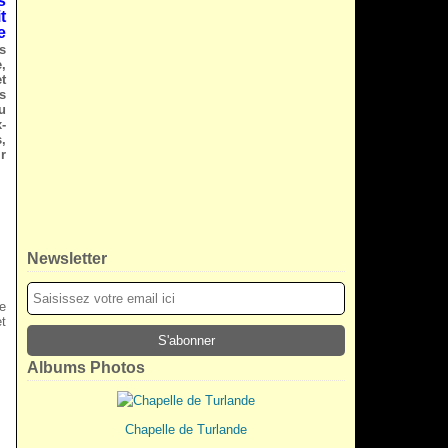
s
t
e
s
,
t
s
u
-
,
r
Newsletter
e
et
Albums Photos
Chapelle de Turlande