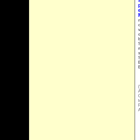
(
A
t
P
A