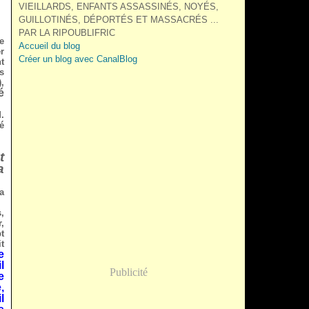
VIEILLARDS, ENFANTS ASSASSINÉS, NOYÉS,
GUILLOTINÉS, DÉPORTÉS ET MASSACRÉS ...
PAR LA RIPOUBLIFRIC
e
Accueil du blog
r
Créer un blog avec CanalBlog
t
s
,
é
.
é
t
a
a
,
,
t
t
e
l
Publicité
e
,
l