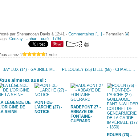
Posté par Shenandoah Davis à 12:41 -
Commentaires [
…
]
- Permalien [
#
]
Tags:
Cerizay - Jahan - curé - 1794
Vous aimez ?
1 vote
BAYEUX (14) - GABRIEL MAUNY, LE CAVALIER JACOBIN DE LA SOCIÉTÉ POPULAIRE
PELOUSEY (25) LILLE (59) - CHARLES PHILIBERT, BARON DE LENGLENTIER, MARÉCHAL DE CAMP (1728 - 1796)
Vous aimerez aussi :
LA LÉGENDE DE
PONT-DE-
L'ORIGINE DE
L'ARCHE (27) -
RADEPONT 27 -
LA SEINE
NOTICE
ABBAYE DE
FONTAINE-
GUÉRARD
ROUEN (76) -