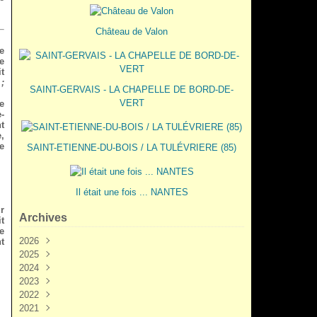
Château de Valon
e
e
t
;
SAINT-GERVAIS - LA CHAPELLE DE BORD-DE-
VERT
e
-
t
,
e
SAINT-ETIENNE-DU-BOIS / LA TULÉVRIERE (85)
Il était une fois ... NANTES
r
Archives
t
e
2026
t
2025
Juin
(3)
2024
Mai
Décembre
(2)
(5)
2023
Mars
Novembre
Novembre
(3)
(7)
(6)
2022
Février
Octobre
Octobre
Décembre
(2)
(9)
(1)
(3)
2021
Janvier
Septembre
Septembre
Novembre
Décembre
(1)
(7)
(3)
(6)
(6)