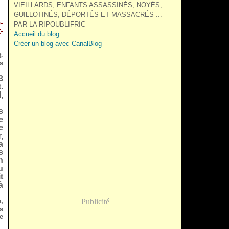
VIEILLARDS, ENFANTS ASSASSINÉS, NOYÉS,
GUILLOTINÉS, DÉPORTÉS ET MASSACRÉS ...
-
PAR LA RIPOUBLIFRIC
-
Accueil du blog
Créer un blog avec CanalBlog
-
s
3
.
,
s
e
e
,
a
s
n
u
t
à
,
Publicité
s
e