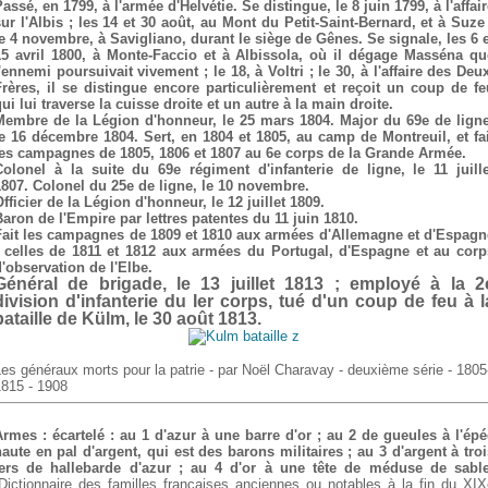
assé, en 1799, à l'armée d'Helvétie. Se distingue, le 8 juin 1799, à l'affai
sur l'Albis ; les 14 et 30 août, au Mont du Petit-Saint-Bernard, et à Suze 
le 4 novembre, à Savigliano, durant le siège de Gênes. Se signale, les 6 e
15 avril 1800, à Monte-Faccio et à Albissola, où il dégage Masséna qu
'ennemi poursuivait vivement ; le 18, à Voltri ; le 30, à l'affaire des Deu
Frères, il se distingue encore particulièrement et reçoit un coup de fe
ui lui traverse la cuisse droite et un autre à la main droite.
Membre de la Légion d'honneur, le 25 mars 1804. Major du 69e de ligne
le 16 décembre 1804. Sert, en 1804 et 1805, au camp de Montreuil, et fai
les campagnes de 1805, 1806 et 1807 au 6e corps de la Grande Armée.
Colonel à la suite du 69e régiment d'infanterie de ligne, le 11 juille
1807.
Colonel du 25e de ligne, le 10 novembre.
fficier de la Légion d'honneur, le 12 juillet 1809.
Baron de l'Empire par lettres patentes du 11 juin 1810.
Fait les campagnes de 1809 et 1810 aux armées d'Allemagne et d'Espagn
; celles de 1811 et 1812 aux armées du Portugal, d'Espagne et au corp
d'observation de l'Elbe.
Général de brigade, le 13 juillet 1813 ; employé à la 2
division d'infanterie du Ier corps, tué d'un coup de feu à l
bataille de Külm, le 30 août 1813.
es généraux morts pour la patrie - par Noël Charavay - deuxième série - 1805
1815 - 1908
Armes : écartelé : au 1 d'azur à une barre d'or ; au 2 de gueules à l'épé
haute en pal d'argent, qui est des barons militaires ; au 3 d'argent à troi
fers de hallebarde d'azur ; au 4 d'or à une tête de méduse de sable
(Dictionnaire des familles françaises anciennes ou notables à la fin du XIX