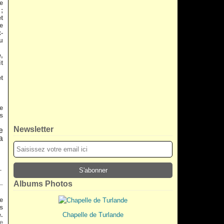
re
;
t
e
x-
u
,
t
t
e
s
Newsletter
e
a
-
Albums Photos
e
s
.
Chapelle de Turlande
e