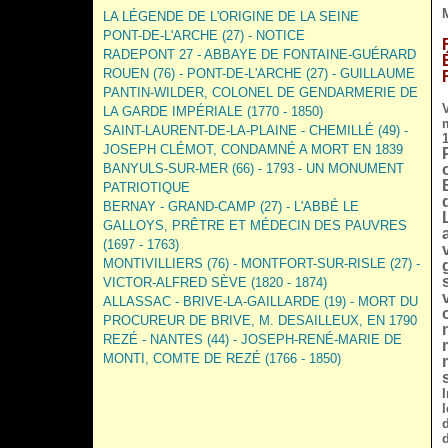
LA LÉGENDE DE L'ORIGINE DE LA SEINE
PONT-DE-L'ARCHE (27) - NOTICE
RADEPONT 27 - ABBAYE DE FONTAINE-GUÉRARD
ROUEN (76) - PONT-DE-L'ARCHE (27) - GUILLAUME
PANTIN-WILDER, COLONEL DE GENDARMERIE DE
LA GARDE IMPÉRIALE (1770 - 1850)
SAINT-LAURENT-DE-LA-PLAINE - CHEMILLÉ (49) -
JOSEPH CLÉMOT, CONDAMNÉ A MORT EN 1839
BANYULS-SUR-MER (66) - 1793 - UN MONUMENT
PATRIOTIQUE
BERNAY - GRAND-CAMP (27) - L'ABBÉ LE
GALLOYS, PRÊTRE ET MÉDECIN DES PAUVRES
(1697 - 1763)
MONTIVILLIERS (76) - MONTFORT-SUR-RISLE (27) -
VICTOR-ALFRED SÈVE (1820 - 1874)
ALLASSAC - BRIVE-LA-GAILLARDE (19) - MORT DU
PROCUREUR DE BRIVE, M. DESAILLEUX, EN 1790
REZÉ - NANTES (44) - JOSEPH-RENÉ-MARIE DE
MONTI, COMTE DE REZÉ (1766 - 1850)