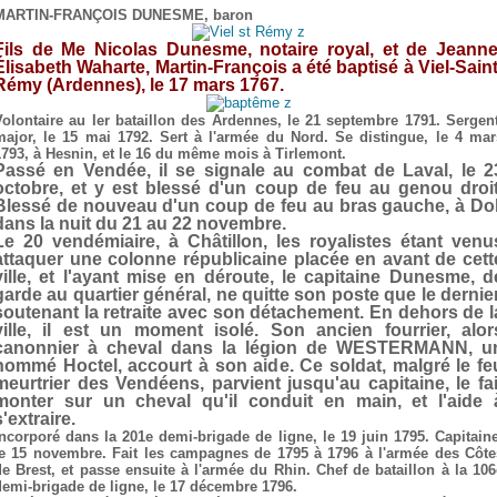
MARTIN-FRANÇOIS DUNESME, baron
Fils de Me Nicolas Dunesme, notaire royal, et de Jeanne
Élisabeth Waharte, Martin-François a été baptisé à Viel-Saint
Rémy (Ardennes), le 17 mars 1767.
Volontaire au Ier bataillon des Ardennes, le 21 septembre 1791. Sergent
major, le 15 mai 1792. Sert à l'armée du Nord. Se distingue, le 4 mar
1793, à Hesnin, et le 16 du même mois à Tirlemont.
Passé en Vendée, il se signale au combat de Laval, le 2
octobre, et y est blessé d'un coup de feu au genou droit
Blessé de nouveau d'un coup de feu au bras gauche, à Dol
dans la nuit du 21 au 22 novembre.
Le 20 vendémiaire, à Châtillon, les royalistes étant venu
attaquer une colonne républicaine placée en avant de cett
ville, et l'ayant mise en déroute, le capitaine Dunesme, d
garde au quartier général, ne quitte son poste que le dernier
soutenant la retraite avec son détachement. En dehors de l
ville, il est un moment isolé. Son ancien fourrier, alor
canonnier à cheval dans la légion de WESTERMANN, u
nommé Hoctel, accourt à son aide. Ce soldat, malgré le fe
meurtrier des Vendéens, parvient jusqu'au capitaine, le fai
monter sur un cheval qu'il conduit en main, et l'aide 
s'extraire.
Incorporé dans la 201e demi-brigade de ligne, le 19 juin 1795. Capitaine
le 15 novembre. Fait les campagnes de 1795 à 1796 à l'armée des Côte
de Brest, et passe ensuite à l'armée du Rhin. Chef de bataillon à la 106
demi-brigade de ligne, le 17 décembre 1796.