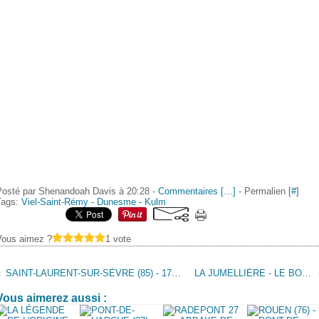
Posté par Shenandoah Davis à 20:28 -
Commentaires [
…
]
- Permalien [
#
]
Tags:
Viel-Saint-Rémy - Dunesme - Kulm
Vous aimez ?
1 vote
SAINT-LAURENT-SUR-SÈVRE (85) - 1791-1936 - "DANS LE SILENCE D'UN COFFRE" - LOUIS-MARIE GRIGNION DE MONTFORT
LA JUMELLIÈRE - LE BOURG-D'IRÉ (49) - CHARLES PAIZOT, PRÊTRE RÉFRACTAIRE
Vous aimerez aussi :