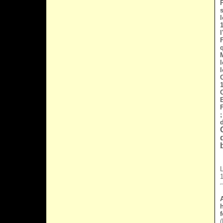
P
l
q
O
L