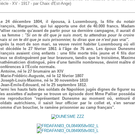
iècle - XV - 1917 - par Chaix d'Est-Ange)
Le 24 décembre 1804, il épousa, à Luxembourg, la fille du notair
François, Marguerite, qui lui apporta une dot de 40.000 francs. Madam
Pallier raconte qu'avant de partir pour sa dernière campagne, il aurait di
à sa femme :
"Si on te dit que je suis mort, tu attendras pour le croire 
ais si on te dit que je suis prisonnier, tu diras que ce n'est pas vrai"
.
Après la mort de son mari, sa veuve revint habiter Luxembourg où ell
est décédée le 27 février 1861 à l'âge de 76 ans. Les époux Dunesme
François avaient cinq enfants : une fille morte très jeune et 4 fils don
deux se distinguèrent par leur bravoure, tandis que le troisième, Maxime
mathématicien distingué, père d'une famille nombreuse, devint maître d
conférences à l'École normale.
- Antoine, né le 27 brumaire an XIV
- Marie-Frédéric-Auguste, né le 12 février 1807
- Joseph-Louis-Maxime, né le 30 novembre 1810
- Jean-Émile-Édouard, né le 25 septembre 1812.
Parmi les hauts faits des soldats de Napoléon jugés dignes de figurer su
des assiettes d'auberge se trouve un épisode dont Mme Pallier possédai
une reproduction "représentant Dunesme au moment où, entouré d
soldats autrichiens, il saisit leur officier par le collet et, s'en servan
comme d'un bouclier, le ramène prisonnier au camp français".