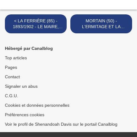
< LA FERRIÈRE (85) -
MORTAIN (50) -
1893/1902 - LE MAIRE,
L'ERMITAGE ET LA
FRANÇOIS REGRENIL,
NAISSANCE DE LA PETITE
CONTRE L'ABBÉ
CHAPELLE SAINT-MICHEL
POUPEAU -
>
Hébergé par Canalblog
SUPPRESSION DES
PROCESSIONS
Top articles
Pages
Contact
Signaler un abus
C.G.U.
Cookies et données personnelles
Préférences cookies
Voir le profil de Shenandoah Davis sur le portail Canalblog