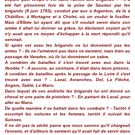
été fait prisonnier lors de la prise de Saumur par les
brigands (9 juin 1793), conduit par eux à Argenton, de là à
Châtillon, à Mortagne et à Cholet, où on voulut le fusiller.
Mais d'Elbée lui ayant dit que s'il voulait servir dans son
armée il allait lui donner sa grâce, lui déclarant voyant qu'il
n'y avait que ce moyen d'échapper à la mort répondit qu'il
servirait.
Si après cet aveu les brigands ne lui donnèrent pas les
armes ? - Ils ne l'armèrent pas dans ce moment, mais bien au
passage de Varades, où ils lui donnèrent un sabre.
A combien de batailles il s'est trouvé avec eux dans la
Vendée ? - A aucune, au contraire, il était dans leurs prisons.
A combien de batailles après le passage de la Loire il s'est
trouvé avec eux ? - Laval, Avranches, Dol, La Flèche,
Angers, Sablé, Le Mans.
Dans lequel de ces endroits les brigands lui ont donné un
cheval et une paire de pistolets ? - En partant de Laval, pour
aller au Mans.
De quelle manière il se battait dans les combats ? - Tantôt il
escortait les voitures et les femmes, tantôt il suivait les
Suisses.
Il ne dit pas la vérité parce que nous savons qu'il chargeait
l'ennemi, et d'ailleurs le serment qu'il avait fait de servir dans