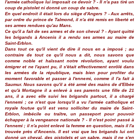
l'armée catholique lui imposait ce devoir ? - Il n'a pas tiré un
coup de pistolet ni donné un coup de sabre.
En quel endroit il était lors du siège d'Angers ? - Aux arrêts,
par ordre du prince de Talmond, il n'a été remis en liberté et
ses armes rendues qu'au Mans.
Ce qu'il a fait de ses armes et de son cheval ? - Ayant quitté
les brigands à Ancenis il a rendu ses armes au maire de
Saint-Erblon.
Dans tout ce qu'il vient de dire il nous en a imposé ; au
contraire de tout ce qu'il nous a dit, nous savons que
comme noble et haïssant notre révolution, ayant voulu
émigrer et ne l'ayant pu, il s'était effectivement enrôlé dans
les armées de la république, mais bien pour profiter du
moment favorable et passer à l'ennemi, comme il l'a fait à
Saumur. Nous savons qu'il a été armé des mains de d'Elbée
et qu'à Mortagne il a enlevé à ses parents une fille de 21
ans, il a avec elle suivi les brigands partout, il a chargé
l'ennemi ; ce n'est que lorsqu'il a vu l'armée catholique et
royale foutue qu'il est venu solliciter du maire de Saint-
Erblon, imbécile ou traître, un passeport pour pouvoir
échapper à la vengeance nationale ? - Il n'est point passé à
l'ennemi ; il n'a point enlevé la femme en question, mais il l'a
trouvée près d'Ancenis. Il est vrai que les brigands lui ont
donné un cheval, des pistolets et un sabre, mais il ne s'en