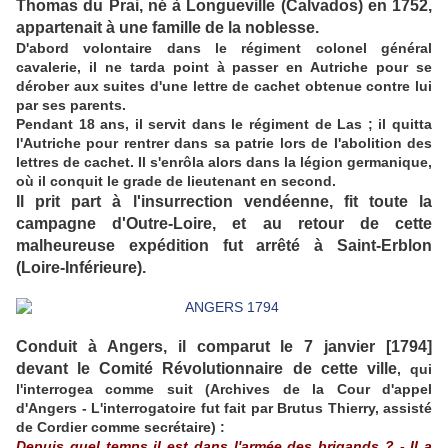
Thomas du Prai, né à Longueville (Calvados) en 1752,
appartenait à une famille de la noblesse.
D'abord volontaire dans le régiment colonel général
cavalerie, il ne tarda point à passer en Autriche pour se
dérober aux suites d'une lettre de cachet obtenue contre lui
par ses parents.
Pendant 18 ans, il servit dans le régiment de Las ; il quitta
l'Autriche pour rentrer dans sa patrie lors de l'abolition des
lettres de cachet. Il s'enrôla alors dans la légion germanique,
où il conquit le grade de lieutenant en second.
Il prit part à l'insurrection vendéenne, fit toute la
campagne d'Outre-Loire, et au retour de cette
malheureuse expédition fut arrêté à Saint-Erblon
(Loire-Inférieure).
Conduit à Angers, il comparut le 7 janvier [1794]
devant le Comité Révolutionnaire de cette ville
, qui
l'interrogea comme suit (Archives de la Cour d'appel
d'Angers - L'interrogatoire fut fait par Brutus Thierry, assisté
de Cordier comme secrétaire) :
Depuis quel temps il est dans l'armée des brigands ? - Il a