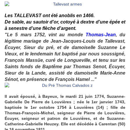
Les
TALLEVAST
ont été anoblis en 1466.
De sable, au sautoir d'or, cotoyé à dextre d'une épée et
à senestre d'une flèche d'argent.
"Le 5 mars 1752, vint au monde
Thomas-Jean
, du
légitime mariage de Jean-Jacques-Louis de Tallevast,
Écuyer, Sieur du pré, et de damoiselle Suzanne Le
Vieux, et le lendemain fut baptisé par nous soussigné,
François Massüe, curé de Longueville, et tenu sur les
Saints fonds de Baptême par Thomas Senot, Écuyer,
Sieur de la Lande, assisté de damoiselle Marie-Anne
Sénot, en présence de François Hamel ..."
Il avait épousé, à Bayeux, le mardi 21 juin 1774, Suzanne-
Gabrielle De Pierre de Louvières ; née le 1er janvier 1743,
baptisée le 1er octobre 1754 à Louvières (14) ; fille de
Thomas-François-Michel, seigneur de Pierre de Louvières,
Écuyer, seigneur et patron de Louvières, et de Suzanne-
Catherine-Gabrielle Heuzey. Elle est décédée à Carentan (50)
le 16 novembre 1811.