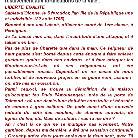
relativement aux fortifications de la Ville :
LIBERTÉ, ÉGALITÉ
Sables-d'Olonne, le 5 fructidor, l'an IIIe de la République une
et indivisible. (22 août 1795)
Biroché à son ami Laisné, officier de santé de 1ère classe, à
Perpignan.
Je t'ai laissé mon ami, dans l'incertitude d'une attaque, et il
fallait s'en tirer :
Pas de plus de Charette que dans la main. Ce seigneur de
haut parage s'est borné depuis cette époque à faire enlever
quelques grains dans nos environs, et à faire attaquer les
Moutiers-sur-le-Lais où ses brigandeaux ont été
passablement rossés. Cependant on ne cesse de nous
fortifier, et de nouveaux projets en ce genre vont, assure-t-
on, être mis en exécution.
Parmi ceux-ci, se trouve la démolition de la maison
qu'occupait feu Prvis l'Amoulangeur, près de la porte de
Talmond ; où une demie-lune doit-être construite et hérissée
de canons à gros calibres. On parle aussi d'une nouvelle
redoute du côté des moulins, de chemins couverts, de
lignes de feu, etc. Mais de soldats ! vas-tu me dire ?
Ah ! c'est là ce qui ne se multiplie pas vivement. Notre
garnison, depuis ma dernière, a été une variation continuelle
; Grouchy arrive deux jours après que je t'eus acrit, avec 70