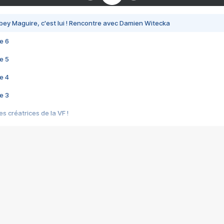
bey Maguire, c'est lui ! Rencontre avec Damien Witecka
e 6
e 5
e 4
e 3
s créatrices de la VF !
e 2
e 1
e Mektoub My Love arrive enfin ! Rencontre avec Shaïn Boumedine et Sal
i : après Toni en famille
elle réalise le bouleversant Dites lui que je l'aime
ais ! Rencontre autour de Vie privée de Rebecca Zlotowski