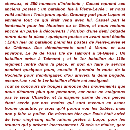
chevaux, et 280 hommes d'infanterie ; Cassel reprend ses
anciens postes ; un bataillon file à Pierre-Levée : et nous
voilà solides ! Trois jours après, Grouchy part pour Luçon et
emmène tout ce qui était venu avec lui. Cassel part le
lendemain pour les Moutiers ou le Givre, et nous restons
encore en partie à découverts ! Portion d'une demi brigade
rentre dans la place ; quelques postes en avant sont établis
; Enfin hier un bataillon prend les postes de Pierre-Levée et
du Château. Des détachements sont à Vertou et aux
environs. Le 9e de Paris file de Talmont à St-Gilles ; Un
bataillon arrive à Talmond ; et le 1er bataillon du 110e
régiment rentre dans la place, et doit en faire le service
pendant quelques jours, ensuite il prendra la route de la
Rochelle pour s'embrigader, d'où arrivera la demi brigade,
assure-t-on ; où le 1er bataillon d'élite est amalgamé.
Tout ce concours de troupes annonce des mouvements que
nous désirons plus que personne, car nous ne craignons
pas le sieur Charette, et la majeure partie de nos pièces
étant servie par nos marins qui sont revenus en assez
bonne quantité, je crois qu'il pourra voir les Sables, mais
non y faire la police. On m'assura hier que l'avis était arrivé
de tenir vingt-cinq mille rations prêtes à Luçon pour les
troupes qui y arrivent incessamment. Si cela se réalise, gare