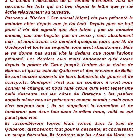
à la bombe ! messieurs de la Vendée intérieure. Voilà en
raccourci les faits qui ont lieu depuis la lettre que je t'ai
écrite relativement au terrestre.
Passons à l'Océan ! Cet animal (bigre) n'a pas présenté le
moindre objet depuis que je t'ai écrit. Depuis plus de huit
jours il n'a été signalé que des fatras ; pas un corsaire
ennemi, pas une frégate, pas un aviso ; rien, absolument
rien ; et nous avons cru pendant quelques jours que M. de
Guideport et toute sa séquelle nous aient abandonnés. Mais
je ne donne pas aussi vite la dedans que nous l'avions
présumé. Les derniers avis reçus annoncent qu'il croise
depuis la pointe de Groix jusqu'à l'entrée de la rivière de
Nantes, et que la baie de Quiberon et des environs de Belle-
Île sont encore couverts de leurs bâtiments de guerre et de
transports, Guideport n'est pas un couillon, il croit nous
donner le change, et nous faire croire qu'il vent tenter une
belle descente sur les côtes de Bretagne : les papiers
anglais même nous le présentent comme certain ; mais nous
n'en croyons rien ; ils se rappellent la correction et ne
tomberont pas deux fois dans le même trous, voilà ce qui
paraît plus vrai.
Ils rassembleront toutes leurs forces dans la baie de
Quiberon, disposeront tout pour la descente, et choisissant
un temps favorable, ils fondront sur les côtes de Mont, ou