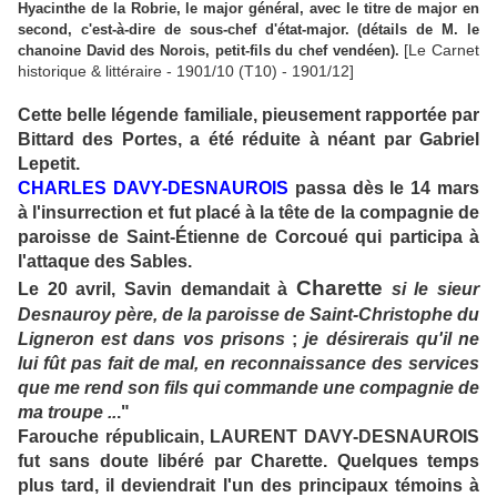
Hyacinthe de la Robrie, le major général, avec le titre de major en
second, c'est-à-dire de sous-chef d'état-major. (détails de M. le
[Le Carnet
chanoine David des Norois, petit-fils du chef vendéen).
historique & littéraire - 1901/10 (T10) - 1901/12]
Cette belle légende familiale, pieusement rapportée par
Bittard des Portes, a été réduite à néant par Gabriel
Lepetit.
CHARLES DAVY-DESNAUROIS
passa dès le 14 mars
à l'insurrection et fut placé à la tête de la compagnie de
paroisse de Saint-Étienne de Corcoué qui participa à
l'attaque des Sables.
Charette
Le 20 avril, Savin demandait à
si le sieur
Desnauroy père, de la paroisse de Saint-Christophe du
Ligneron est dans vos prisons
;
je désirerais qu'il ne
lui fût pas fait de mal, en reconnaissance des services
que me rend son fils qui commande une compagnie de
ma troupe ..
."
Farouche républicain, LAURENT DAVY-DESNAUROIS
fut sans doute libéré par Charette. Quelques temps
plus tard, il deviendrait l'un des principaux témoins à