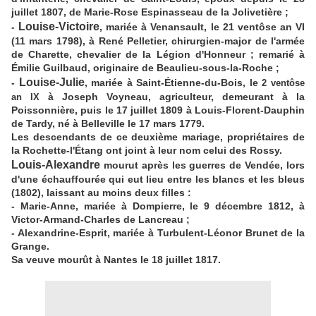
juillet 1807, de Marie-Rose Espinasseau de la Jolivetière ;
Louise-Victoire
-
, mariée à Venansault, le 21 ventôse an VI
(11 mars 1798), à René Pelletier, chirurgien-major de l'armée
de Charette, chevalier de la Légion d'Honneur ; remarié à
Émilie Guilbaud, originaire de Beaulieu-sous-la-Roche ;
Louise-Julie
-
, mariée à Saint-Étienne-du-Bois, le
2 ventôse
à Joseph Voyneau, agriculteur, demeurant à la
an IX
Poissonnière, puis le 17 juillet 1809 à Louis-Florent-Dauphin
de Tardy, né à Belleville le 17 mars 1779.
Les descendants de ce deuxième mariage, propriétaires de
la Rochette-l'Étang ont joint à leur nom celui des Rossy.
Louis-Alexandre
mourut après les guerres de Vendée, lors
d'une échauffourée qui eut lieu entre les blancs et les bleus
(1802), laissant au moins deux filles :
- Marie-Anne, mariée à Dompierre, le 9 décembre 1812, à
Victor-Armand-Charles de Lancreau ;
- Alexandrine-Esprit, mariée à Turbulent-Léonor Brunet de la
Grange.
Sa veuve mourût à Nantes le 18 juillet 1817.