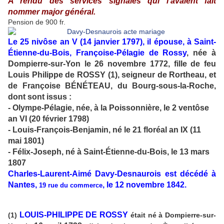
A rendu des services signalés qui l'avaient fait
nommer major général.
Pension de 900 fr.
Le 25 nivôse an V (14 janvier 1797), il épouse, à Saint-
Étienne-du-Bois, Françoise-Pélagie de Rossy
, née à
Dompierre-sur-Yon le 26 novembre 1772, fille de feu
Louis
Philippe de ROSSY (1), seigneur de Rortheau, et
de Françoise BÉNÉTEAU, du Bourg-sous-la-Roche,
dont sont issus :
- Olympe-Pélagie, née, à la Poissonnière, le 2 ventôse
an VI (20 février 1798)
- Louis-François-Benjamin, né le 21 floréal an IX (11
mai 1801)
- Félix-Joseph, né à Saint-Étienne-du-Bois, le 13 mars
1807
Charles-Laurent-Aimé Davy-Desnaurois est décédé à
Nantes,
, le 12 novembre 1842.
19 rue du commerce
LOUIS-PHILIPPE DE ROSSY
(1)
était né à Dompierre-sur-