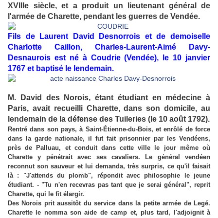
XVIIIe siècle, et a produit un lieutenant général de
l'armée de Charette, pendant les guerres de Vendée.
Fils de Laurent David Desnorrois et de demoiselle
Charlotte Caillon, Charles-Laurent-Aimé Davy-
Desnaurois est né à Coudrie (Vendée), le 10 janvier
1767 et baptisé le lendemain.
M. David des Norois, étant étudiant en médecine à
Paris, avait recueilli Charette, dans son domicile, au
lendemain de la défense des Tuileries (le 10 août 1792).
Rentré dans son pays, à Saint-Étienne-du-Bois, et enrôlé de force
dans la garde nationale, il fut fait prisonnier par les Vendéens,
près de Palluau, et conduit dans cette ville le jour même où
Charette y pénétrait avec ses cavaliers. Le général vendéen
reconnut son sauveur et lui demanda, très surpris, ce qu'il faisait
là : "J'attends du plomb", répondit avec philosophie le jeune
étudiant. - "Tu n'en recevras pas tant que je serai général", reprit
Charette, qui le fit élargir.
Des Norois prit aussitôt du service dans la petite armée de Legé.
Charette le nomma son aide de camp et, plus tard, l'adjoignit à