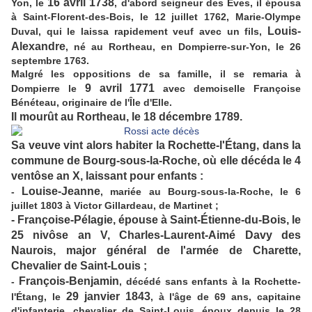
16 avril 1738
Yon, le
, d'abord seigneur des Èves, il épousa
à Saint-Florent-des-Bois, le 12 juillet 1762, Marie-Olympe
Louis-
Duval, qui le laissa rapidement veuf avec un fils,
Alexandre
, né au Rortheau, en Dompierre-sur-Yon, le 26
septembre 1763.
Malgré les oppositions de sa famille, il se remaria à
9 avril 1771
Dompierre le
avec demoiselle Françoise
Bénéteau, originaire de l'Île d'Elle.
Il mourût au Rortheau, le 18 décembre 1789.
Sa veuve vint alors habiter la Rochette-l'Étang, dans la
commune de Bourg-sous-la-Roche, où elle décéda le 4
ventôse an X, laissant pour enfants :
Louise-Jeanne
-
, mariée au Bourg-sous-la-Roche, le 6
juillet 1803 à Victor Gillardeau, de Martinet ;
- Françoise-Pélagie, épouse à Saint-Étienne-du-Bois, le
25 nivôse an V, Charles-Laurent-Aimé Davy des
Naurois, major général de l'armée de Charette,
Chevalier de Saint-Louis ;
François-Benjamin
-
, décédé sans enfants à la Rochette-
29 janvier 1843
l'Étang, le
, à l'âge de 69 ans, capitaine
d'infanterie, chevalier de Saint-Louis, époux depuis le 28