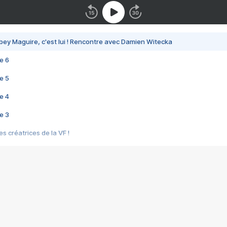
bey Maguire, c'est lui ! Rencontre avec Damien Witecka
e 6
e 5
e 4
e 3
s créatrices de la VF !
e 2
e 1
e Mektoub My Love arrive enfin ! Rencontre avec Shaïn Boumedine et Sal
i : après Toni en famille
elle réalise le bouleversant Dites lui que je l'aime