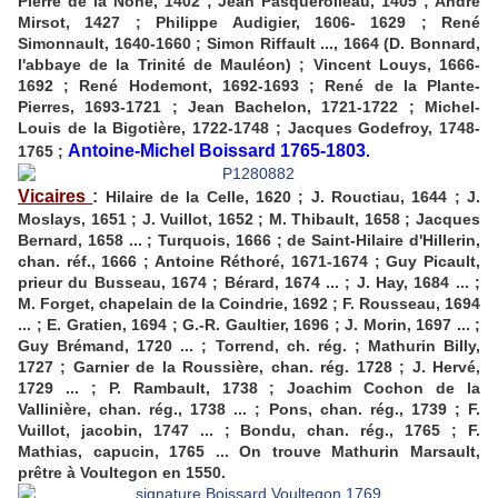
Pierre de la Nohe, 1402 ; Jean Pasquerolleau, 1405 ; André
Mirsot, 1427 ; Philippe Audigier, 1606- 1629 ; René
Simonnault, 1640-1660 ; Simon Riffault ..., 1664 (D. Bonnard,
l'abbaye de la Trinité de Mauléon) ; Vincent Louys, 1666-
1692 ; René Hodemont, 1692-1693 ; René de la Plante-
Pierres, 1693-1721 ; Jean Bachelon, 1721-1722 ; Michel-
Louis de la Bigotière, 1722-1748 ; Jacques Godefroy, 1748-
Antoine-Michel Boissard 1765-1803
1765 ;
.
Vicaires
:
Hilaire de la Celle, 1620 ; J. Rouctiau, 1644 ; J.
Moslays, 1651 ; J. Vuillot, 1652 ; M. Thibault, 1658 ; Jacques
Bernard, 1658 ... ; Turquois, 1666 ; de Saint-Hilaire d'Hillerin,
chan. réf., 1666 ; Antoine Réthoré, 1671-1674 ; Guy Picault,
prieur du Busseau, 1674 ; Bérard, 1674 ... ; J. Hay, 1684 ... ;
M. Forget, chapelain de la Coindrie, 1692 ; F. Rousseau, 1694
... ; E. Gratien, 1694 ; G.-R. Gaultier, 1696 ; J. Morin, 1697 ... ;
Guy Brémand, 1720 ... ; Torrend, ch. rég. ; Mathurin Billy,
1727 ; Garnier de la Roussière, chan. rég. 1728 ; J. Hervé,
1729 ... ; P. Rambault, 1738 ; Joachim Cochon de la
Vallinière, chan. rég., 1738 ... ; Pons, chan. rég., 1739 ; F.
Vuillot, jacobin, 1747 ... ; Bondu, chan. rég., 1765 ; F.
Mathias, capucin, 1765 ... On trouve Mathurin Marsault,
prêtre à Voultegon en 1550.