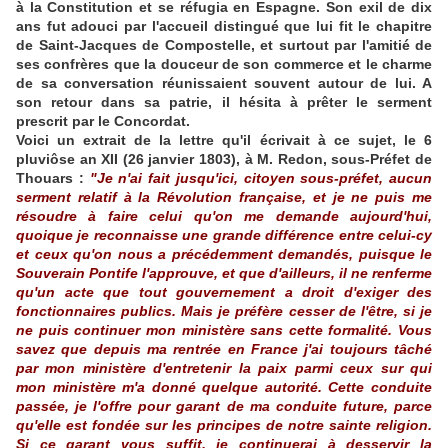
à la Constitution et se réfugia en Espagne. Son exil de dix
ans fut adouci par l'accueil distingué que lui fit le chapitre
de Saint-Jacques de Compostelle, et surtout par l'amitié de
ses confrères que la douceur de son commerce et le charme
de sa conversation réunissaient souvent autour de lui. A
son retour dans sa patrie, il hésita à prêter le serment
prescrit par le Concordat.
Voici un extrait de la lettre qu'il écrivait à ce sujet, le 6
pluviôse an XII (26 janvier 1803), à M. Redon, sous-Préfet de
Thouars :
"Je n'ai fait jusqu'ici, citoyen sous-préfet, aucun
serment relatif à la Révolution française, et je ne puis me
résoudre à faire celui qu'on me demande aujourd'hui,
quoique je reconnaisse une grande différence entre celui-cy
et ceux qu'on nous a précédemment demandés, puisque le
Souverain Pontife l'approuve, et que d'ailleurs, il ne renferme
qu'un acte que tout gouvernement a droit d'exiger des
fonctionnaires publics. Mais je préfère cesser de l'être, si je
ne puis continuer mon ministère sans cette formalité. Vous
savez que depuis ma rentrée en France j'ai toujours tâché
par mon ministère d'entretenir la paix parmi ceux sur qui
mon ministère m'a donné quelque autorité. Cette conduite
passée, je l'offre pour garant de ma conduite future, parce
qu'elle est fondée sur les principes de notre sainte religion.
Si ce garant vous suffit, je continuerai à desservir la