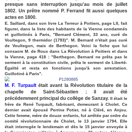
presque sans interruption jusqu'au mois de juillet
1802. Un prêtre nommé P. Ferrand fit aussi quelques
actes en 1800.
E. Saillard, dans son livre La Terreur à Poitiers, page LII, fait
figurer, dans la liste des habitants de la Vienne condamnés
et guillotinés à Paris, "Bernard Clément, 33 ans, curé de
Voultegon, 9 thermidor (1793)". M. Bernard n'était pas curé
de Voultegon, mais de Berthegon. Voici la fiche que lui
consacre M. de Roux dans La Révolution à Poitiers et dans
la Vienne, page 418 : "Berthegon. Bernard ne prêta pas le
serment à la constitution civile, prêta le serment de Liberté-
Égalité et resta en fonctions jusqu'à son arrestation.
Guillotiné à Paris".
M. F. Turpault
était avant la Révolution titulaire de la
chapelle de Saint-Sébastien ; il avait été
précédemment principal du collège de Sanzay.
Il était le
frère de René Turpault, fabricant, demeurant à Cholet. Ce
dernier avait épousé Perrine Potier, né à Cléré, en Anjou.
Cette femme, mère de douze enfants, fut arrêtée par ordre du
comité révolutionnaire de Cholet, le 13 janvier 1794. Elle
était interrogée le lendemain et dès le 15 janvier envoyée à