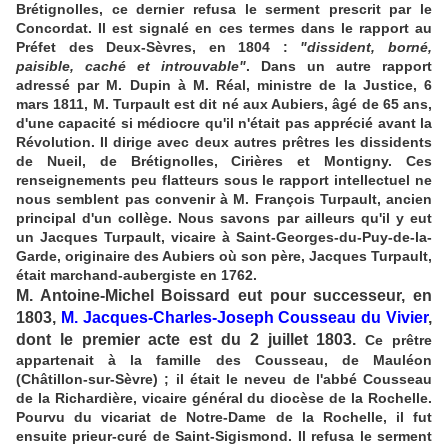
Brétignolles, ce dernier refusa le serment prescrit par le
Concordat. Il est signalé en ces termes dans le rapport au
Préfet des Deux-Sèvres, en 1804 :
"dissident, borné,
paisible, caché et introuvable"
. Dans un autre rapport
adressé par M. Dupin à M. Réal, ministre de la Justice, 6
mars 1811, M. Turpault est dit né aux Aubiers, âgé de 65 ans,
d'une capacité si médiocre qu'il n'était pas apprécié avant la
Révolution. Il dirige avec deux autres prêtres les dissidents
de Nueil, de Brétignolles, Cirières et Montigny. Ces
renseignements peu flatteurs sous le rapport intellectuel ne
nous semblent pas convenir à M. François Turpault, ancien
principal d'un collège. Nous savons par ailleurs qu'il y eut
un Jacques Turpault, vicaire à Saint-Georges-du-Puy-de-la-
Garde, originaire des Aubiers où son père, Jacques Turpault,
était marchand-aubergiste en 1762.
M. Antoine-Michel Boissard eut pour successeur, en
1803,
M. Jacques-Charles-Joseph Cousseau du Vivier
,
dont le premier acte est du 2 juillet 1803.
Ce prêtre
appartenait à la famille des Cousseau, de Mauléon
(Châtillon-sur-Sèvre) ; il était le neveu de l'abbé Cousseau
de la Richardière, vicaire général du diocèse de la Rochelle.
Pourvu du vicariat de Notre-Dame de la Rochelle, il fut
ensuite prieur-curé de Saint-Sigismond. Il refusa le serment