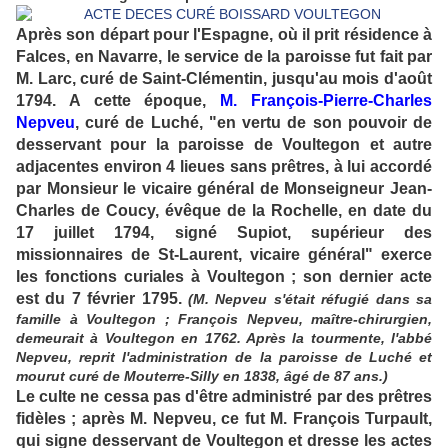
Après son départ pour l'Espagne, où il prit résidence à
Falces, en Navarre, le service de la paroisse fut fait par
M. Larc, curé de Saint-Clémentin, jusqu'au mois d'août
1794. A cette époque,
M. François-Pierre-Charles
Nepveu
, curé de Luché, "en vertu de son pouvoir de
desservant pour la paroisse de Voultegon et autre
adjacentes environ 4 lieues sans prêtres, à lui accordé
par Monsieur le vicaire général de Monseigneur Jean-
Charles de Coucy, évêque de la Rochelle, en date du
17 juillet 1794, signé Supiot, supérieur des
missionnaires de St-Laurent, vicaire général" exerce
les fonctions curiales à Voultegon ; son dernier acte
est du 7 février 1795.
(M. Nepveu s'était réfugié dans sa
famille à Voultegon ; François Nepveu, maître-chirurgien,
demeurait à Voultegon en 1762. Après la tourmente, l'abbé
Nepveu, reprit l'administration de la paroisse de Luché et
mourut curé de Mouterre-Silly en 1838, âgé de 87 ans.)
Le culte ne cessa pas d'être administré par des prêtres
fidèles ; après M. Nepveu, ce fut M. François Turpault,
qui signe desservant de Voultegon et dresse les actes