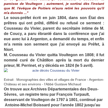
paroisse de Voultegon ; autrement, je sortirai dès l'instant
que M. l'évêque de Poitiers m'aura retiré les pouvoirs qu'il
m'a donnés ..."
Le sous-préfet écrit en juin 1804, dans son État des
prêtres qui ont prêté, différé ou refusé ce serment :
Cousseau du Vivier, parent du secrétaire intime de M.
de Coucy, a paru ébranlé dans la conférence que j'ai
eue avec lui à Argenton, a demandé du temps, et enfin
m'a remis son serment que j'ai envoyé au Préfet, à
Niort.
M. Cousseau du Vivier quitta Voultegon en 1808; il fut
nommé curé de Châtillon après la mort du dernier
prieur, M. Perrinet, et y décéda en 1824 (le 5 avril).
Extrait : Monographies des villes et villages de France - Argenton-
Château et ses environs - l'Abbé Gustave Michaud
On trouve aux Archives Départementales des Deux-
Sèvres, un registre tenu par François Turpault,
desservant de Voultegon de 1797 à 1801, continué par
Antoine-Michel Boissard pour l'année 1802 jusqu'au