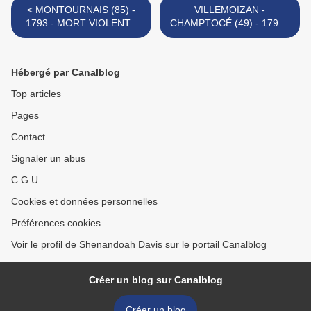
< MONTOURNAIS (85) -
VILLEMOIZAN -
1793 - MORT VIOLENTE
CHAMPTOCÉ (49) - 1794 -
D'UN HABITANT DE LA
COPIE D'UNE LETTRE
LIMOUZINIÈRE - LOUIS
DES SOLDATS DE
GAUCHER
L'ARMÉE ROYALLE A
Hébergé par Canalblog
VILLEMOIZAN ... >
Top articles
Pages
Contact
Signaler un abus
C.G.U.
Cookies et données personnelles
Préférences cookies
Voir le profil de Shenandoah Davis sur le portail Canalblog
Créer un blog sur Canalblog
Créer un blog