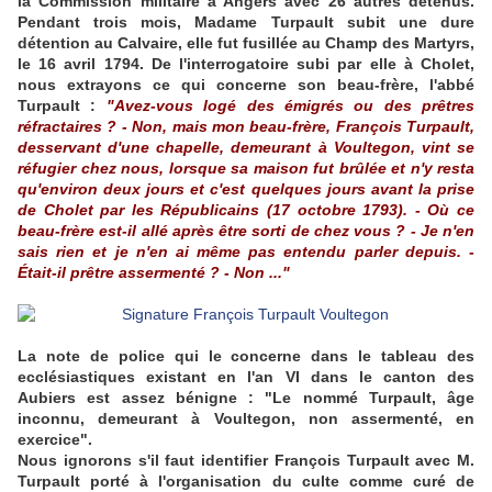
la Commission militaire à Angers avec 26 autres détenus.
Pendant trois mois, Madame Turpault subit une dure
détention au Calvaire, elle fut fusillée au Champ des Martyrs,
le 16 avril 1794. De l'interrogatoire subi par elle à Cholet,
nous extrayons ce qui concerne son beau-frère, l'abbé
Turpault :
"Avez-vous logé des émigrés ou des prêtres
réfractaires ? - Non, mais mon beau-frère, François Turpault,
desservant d'une chapelle, demeurant à Voultegon, vint se
réfugier chez nous, lorsque sa maison fut brûlée et n'y resta
qu'environ deux jours et c'est quelques jours avant la prise
de Cholet par les Républicains (17 octobre 1793). - Où ce
beau-frère est-il allé après être sorti de chez vous ? - Je n'en
sais rien et je n'en ai même pas entendu parler depuis. -
Était-il prêtre assermenté ? - Non ..."
La note de police qui le concerne dans le tableau des
ecclésiastiques existant en l'an VI dans le canton des
Aubiers est assez bénigne : "Le nommé Turpault, âge
inconnu, demeurant à Voultegon, non assermenté, en
exercice".
Nous ignorons s'il faut identifier François Turpault avec M.
Turpault porté à l'organisation du culte comme curé de