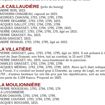
LA CAILLAUDIÈRE
(près du bourg)
ANDRÉ BON, 1815.
MATHURIN CHAGNEAU, caporal en 1815.
GEORGES CHAUVIN, 1793, 1794, 1795, 1799.
PIERRE DEGAMBE, 1793; 1794, 1795, 1815.
JACQUES GALLOT, 1793, 1794, 1795, 1799.
JACQUES GRASSET, 1793, 1794, 1795, 1799, 1815.
PIERRE GRASSET, 1793, 1794, 1795, 179, âgé en 1815.
PIERRE GRASSET, fils, 1815.
JEAN GRASSET, 1815.
ANDRÉ RENAUD, 1793, 1794, 1795, âgé en 1815.
LA VILLATIÈRE
PIERRE GRASSET, père, 1793, 1794, 1795, âgé en 1815. Il est présent à l
mort de Jean Grasset, son frère, tué au combat, le 15 avril 1794.
PIERRE GRASSET, fils, 1815, sous-lieutenant de la paroisse.
CHARLES GRASSET, 1793, 1794, 1795, 1799.
JACQUES MÉRIAU, 1793, 1794, 1795, 1799, 1815. Alors qu'il était métaye
au Fossé, il a conduit un boeuf gras à Charette, au camp de Legé, en avri
793 ; d'autres bestiaux lui ont été pris par les républicains, soit au tot
une perte de 3.194 francs. Proposé en 1825.
LA MOULIONNIÈRE
PIERRE ROUSSEAU, 1793, 1794, 1795, 179.
LA LISSONNIÈRE
JEAN CHAUVIN, 1793, 1794, 1795, 1799.
PIERRE COUTANT, 1793, 1794, 1795, 1799.
JACQUES BOSSARD, 1815.