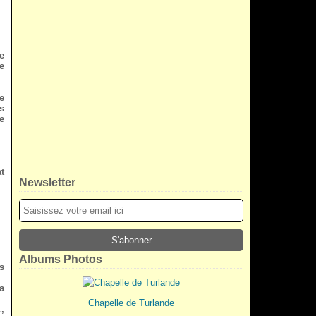
e
e
e
s
e
t
Newsletter
Albums Photos
s
a
Chapelle de Turlande
,