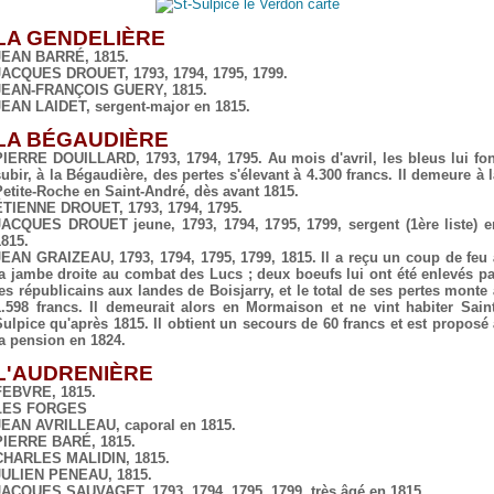
LA GENDELIÈRE
JEAN BARRÉ, 1815.
JACQUES DROUET, 1793, 1794, 1795, 1799.
JEAN-FRANÇOIS GUERY, 1815.
JEAN LAIDET, sergent-major en 1815.
LA BÉGAUDIÈRE
PIERRE DOUILLARD, 1793, 1794, 1795. Au mois d'avril, les bleus lui fon
subir, à la Bégaudière, des pertes s'élevant à 4.300 francs. Il demeure à l
Petite-Roche en Saint-André, dès avant 1815.
ÉTIENNE DROUET, 1793, 1794, 1795.
JACQUES DROUET jeune, 1793, 1794, 1795, 1799, sergent (1ère liste) e
1815.
JEAN GRAIZEAU, 1793, 1794, 1795, 1799, 1815. Il a reçu un coup de feu 
la jambe droite au combat des Lucs ; deux boeufs lui ont été enlevés pa
les républicains aux landes de Boisjarry, et le total de ses pertes monte 
1.598 francs. Il demeurait alors en Mormaison et ne vint habiter Saint
Sulpice qu'après 1815. Il obtient un secours de 60 francs et est proposé 
la pension en 1824.
L'AUDRENIÈRE
FEBVRE, 1815.
LES FORGES
JEAN AVRILLEAU, caporal en 1815.
PIERRE BARÉ, 1815.
CHARLES MALIDIN, 1815.
JULIEN PENEAU, 1815.
JACQUES SAUVAGET, 1793, 1794, 1795, 1799, très âgé en 1815.