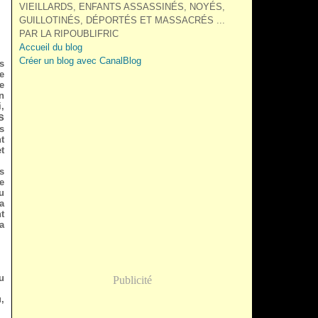
VIEILLARDS, ENFANTS ASSASSINÉS, NOYÉS,
GUILLOTINÉS, DÉPORTÉS ET MASSACRÉS ...
PAR LA RIPOUBLIFRIC
Accueil du blog
Créer un blog avec CanalBlog
s
e
e
n
,
s
s
t
t
s
e
u
a
t
a
u
Publicité
,