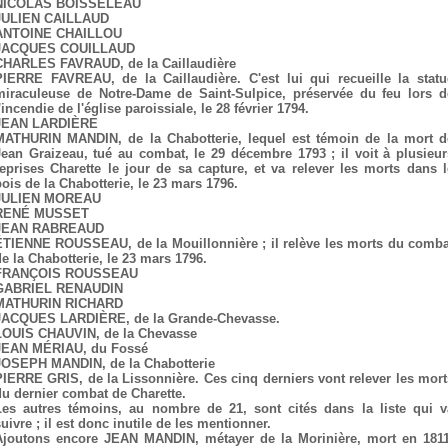
NICOLAS BOISSELEAU
JULIEN CAILLAUD
ANTOINE CHAILLOU
JACQUES COUILLAUD
CHARLES FAVRAUD, de la Caillaudière
PIERRE FAVREAU, de la Caillaudière. C'est lui qui recueille la statu
miraculeuse de Notre-Dame de Saint-Sulpice, préservée du feu lors d
'incendie de l'église paroissiale, le 28 février 1794.
JEAN LARDIÈRE
MATHURIN MANDIN, de la Chabotterie, lequel est témoin de la mort d
Jean Graizeau, tué au combat, le 29 décembre 1793 ; il voit à plusieur
reprises Charette le jour de sa capture, et va relever les morts dans l
bois de la Chabotterie, le 23 mars 1796.
JULIEN MOREAU
RENÉ MUSSET
JEAN RABREAUD
ÉTIENNE ROUSSEAU, de la Mouillonnière ; il relève les morts du comba
de la Chabotterie, le 23 mars 1796.
FRANÇOIS ROUSSEAU
GABRIEL RENAUDIN
MATHURIN RICHARD
JACQUES LARDIÈRE, de la Grande-Chevasse.
LOUIS CHAUVIN, de la Chevasse
JEAN MÉRIAU, du Fossé
JOSEPH MANDIN, de la Chabotterie
PIERRE GRIS, de la Lissonnière. Ces cinq derniers vont relever les mort
du dernier combat de Charette.
Les autres témoins, au nombre de 21, sont cités dans la liste qui v
uivre ; il est donc inutile de les mentionner.
Ajoutons encore JEAN MANDIN, métayer de la Morinière, mort en 1811