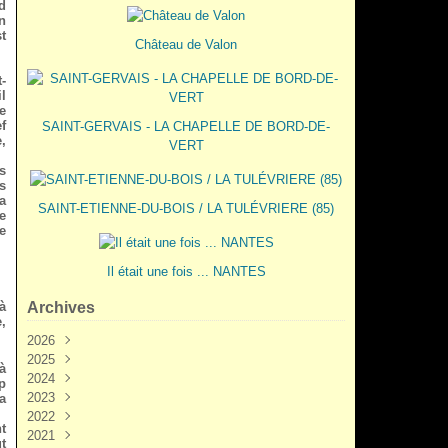
d
n
st
Château de Valon
-
l
e
f
SAINT-GERVAIS - LA CHAPELLE DE BORD-DE-
,
VERT
s
s
a
SAINT-ETIENNE-DU-BOIS / LA TULÉVRIERE (85)
e
e
Il était une fois ... NANTES
à
Archives
,
2026
2025
Juin
(3)
à
2024
Mai
Décembre
(2)
(5)
p
2023
Mars
Novembre
Novembre
(3)
(7)
(6)
a
2022
Février
Octobre
Octobre
Décembre
(2)
(9)
(1)
(3)
t
2021
Janvier
Septembre
Septembre
Novembre
Décembre
(1)
(7)
(3)
(6)
(6)
ut