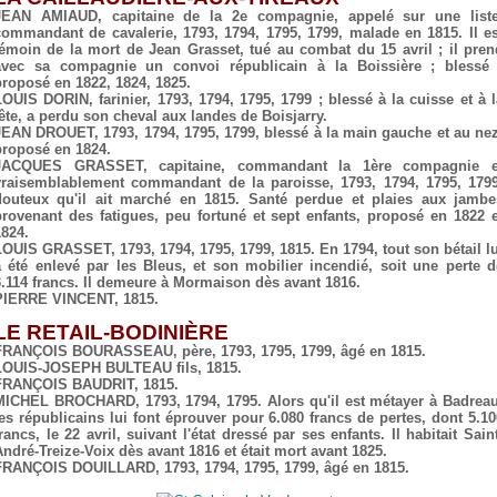
JEAN AMIAUD, capitaine de la 2e compagnie, appelé sur une liste
commandant de cavalerie, 1793, 1794, 1795, 1799, malade en 1815. Il es
témoin de la mort de Jean Grasset, tué au combat du 15 avril ; il pren
avec sa compagnie un convoi républicain à la Boissière ; blessé 
proposé en 1822, 1824, 1825.
LOUIS DORIN, farinier, 1793, 1794, 1795, 1799 ; blessé à la cuisse et à l
tête, a perdu son cheval aux landes de Boisjarry.
JEAN DROUET, 1793, 1794, 1795, 1799, blessé à la main gauche et au nez
proposé en 1824.
JACQUES GRASSET, capitaine, commandant la 1ère compagnie e
vraisemblablement commandant de la paroisse, 1793, 1794, 1795, 1799
douteux qu'il ait marché en 1815. Santé perdue et plaies aux jambe
provenant des fatigues, peu fortuné et sept enfants, proposé en 1822 e
1824.
LOUIS GRASSET, 1793, 1794, 1795, 1799, 1815. En 1794, tout son bétail lu
a été enlevé par les Bleus, et son mobilier incendié, soit une perte d
3.114 francs. Il demeure à Mormaison dès avant 1816.
PIERRE VINCENT, 1815.
LE RETAIL-BODINIÈRE
FRANÇOIS BOURASSEAU, père, 1793, 1795, 1799, âgé en 1815.
LOUIS-JOSEPH BULTEAU fils, 1815.
FRANÇOIS BAUDRIT, 1815.
MICHEL BROCHARD, 1793, 1794, 1795. Alors qu'il est métayer à Badreau
les républicains lui font éprouver pour 6.080 francs de pertes, dont 5.10
rancs, le 22 avril, suivant l'état dressé par ses enfants. Il habitait Sain
André-Treize-Voix dès avant 1816 et était mort avant 1825.
FRANÇOIS DOUILLARD, 1793, 1794, 1795, 1799, âgé en 1815.