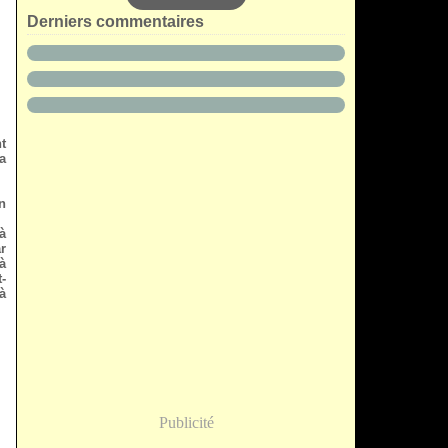
Derniers commentaires
t
a
n
à
r
à
-
à
Publicité