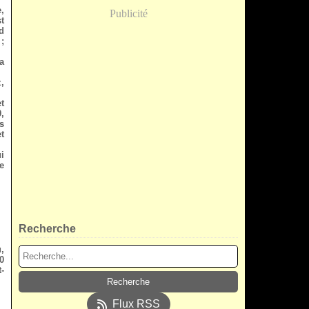
,
Publicité
t
d
;
a
,
t
,
s
t
i
e
Recherche
,
0
t-
Flux RSS