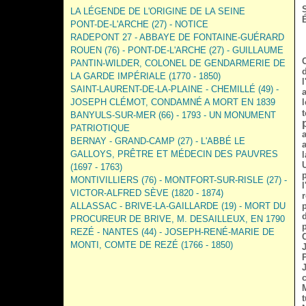
LA LÉGENDE DE L'ORIGINE DE LA SEINE
PONT-DE-L'ARCHE (27) - NOTICE
RADEPONT 27 - ABBAYE DE FONTAINE-GUÉRARD
ROUEN (76) - PONT-DE-L'ARCHE (27) - GUILLAUME
PANTIN-WILDER, COLONEL DE GENDARMERIE DE
LA GARDE IMPÉRIALE (1770 - 1850)
SAINT-LAURENT-DE-LA-PLAINE - CHEMILLÉ (49) -
JOSEPH CLÉMOT, CONDAMNÉ A MORT EN 1839
BANYULS-SUR-MER (66) - 1793 - UN MONUMENT
PATRIOTIQUE
BERNAY - GRAND-CAMP (27) - L'ABBÉ LE
GALLOYS, PRÊTRE ET MÉDECIN DES PAUVRES
l
(1697 - 1763)
MONTIVILLIERS (76) - MONTFORT-SUR-RISLE (27) -
VICTOR-ALFRED SÈVE (1820 - 1874)
ALLASSAC - BRIVE-LA-GAILLARDE (19) - MORT DU
PROCUREUR DE BRIVE, M. DESAILLEUX, EN 1790
REZÉ - NANTES (44) - JOSEPH-RENÉ-MARIE DE
MONTI, COMTE DE REZÉ (1766 - 1850)