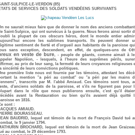
SAINT-SULPICE-LE-VERDON (85)
ÉTATS DE SERVICES DES SOLDATS VENDÉENS SURVIVANTS
On ne saurait mieux faire que de donner le nom des anciens combattant
de Saint-Sulpice, qui ont survécus à la guerre. Nous ferons ainsi sortir d
l'oubli la plupart de ces obscurs héros, dont le monde entier admir
aujourd'hui encore les sublimes transports. Ils peuvent donner u
légitime sentiment de fierté et d'orgueil aux habitants de la paroisse qui
ce
tous sans exception, descendent, en effet, de quelques-uns de
preux en veste de bure
, - peuple de géants, comme aimait à le
appeler Napoléon, - lesquels, à l'heure des suprêmes périls, suren
affirmer, au prix de leur sang, la fermeté de leurs croyances religieuses e
a sincérité de leurs convictions politiques.
Une première liste nous est fournie par les témoins, attestant les décè
portant la mention "a péri au combat" ou "a péri par les mains d
l'ennemi", transcrits par M. l'abbé Amiaud. Ces témoins sont tous, a
reste, d'anciens soldats de la paroisse, et s'ils ne figurent pas pour l
plupart dans le rôle que nous publierons ensuite, c'est qu'il étaien
décédés avant la Restauration ou bien qu'ils avaient déjà quitté l
paroisse en 1816.
Ce sont :
JACQUES AMIAUD.
PIERRE BOURASSEAU.
JEAN BAUDRID, lequel est témoin de la mort de François David tué a
combat, le 9 janvier 1794.
MATHURIN BROCHARD, lequel est témoin de la mort de Jean Graizeau
tué au combat, le 29 décembre 1793.