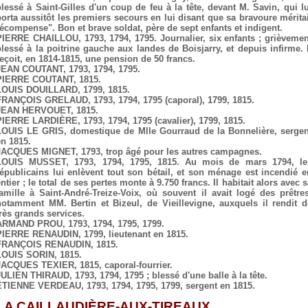
blessé à Saint-Gilles d'un coup de feu à la tête, devant M. Savin, qui lu
porta aussitôt les premiers secours en lui disant que sa bravoure méritai
récompense". Bon et brave soldat, père de sept enfants et indigent.
PIERRE CHAILLOU, 1793, 1794, 1795. Journalier, six enfants ; grièvemen
blessé à la poitrine gauche aux landes de Boisjarry, et depuis infirme. I
reçoit, en 1814-1815, une pension de 50 francs.
JEAN COUTANT, 1793, 1794, 1795.
PIERRE COUTANT, 1815.
LOUIS DOUILLARD, 1799, 1815.
FRANÇOIS GRELAUD, 1793, 1794, 1795 (caporal), 1799, 1815.
JEAN HERVOUET, 1815.
PIERRE LARDIÈRE, 1793, 1794, 1795 (cavalier), 1799, 1815.
LOUIS LE GRIS, domestique de Mlle Gourraud de la Bonnelière, sergen
en 1815.
JACQUES MIGNET, 1793, trop âgé pour les autres campagnes.
LOUIS MUSSET, 1793, 1794, 1795, 1815. Au mois de mars 1794, le
républicains lui enlèvent tout son bétail, et son ménage est incendié e
ntier ; le total de ses pertes monte à 9.750 francs. Il habitait alors avec 
famille à Saint-André-Treize-Voix, où souvent il avait logé des prêtres
notamment MM. Bertin et Bizeul, de Vieillevigne, auxquels il rendit d
très grands services.
ARMAND PROU, 1793, 1794, 1795, 1799.
PIERRE RENAUDIN, 1799, lieutenant en 1815.
FRANÇOIS RENAUDIN, 1815.
LOUIS SORIN, 1815.
JACQUES TEXIER, 1815, caporal-fourrier.
JULIEN THIRAUD, 1793, 1794, 1795 ; blessé d'une balle à la tête.
ÉTIENNE VERDEAU, 1793, 1794, 1795, 1799, sergent en 1815.
LA CAILLAUDIÈRE-AUX-TIREAUX