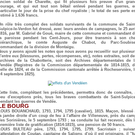
ancien soldat de Charette, qui fit plusieurs fois preuve d'un gran
courage, et qui eut tout son bétail enlevé pendant les guerres, e
articulier le jour de la prise du chef royaliste ; le total de ses perte e
estimé à 1.636 francs.
Un rôle très complet des soldats survivants de la commune de Saint
Sulpice-le-Verdon fut dressé, avec leurs années de campagnes, le 25 avri
1816, par M. Gabriel de Goué, maire de cette commune et commandant d
la paroisse pendant les Cent-Jours, pour être transmis à son che
hiérarchique, le comte Auguste de Chabot, du Parc-Soubise
commandant de la division de Montaigu.
Nous y avons ajouté les notes que nous avons pu recueillir sur plusieur
d'entre eux (blessures, pertes, récompenses, etc), notes extraites, soit de
Archives de la Chabotterie, soit des Archives départementales de l
Vendée (Registres de la Commission départementale de 1814-1815, d
celle de 1824, et de la Commission cantonale arrêtée à Rocheservière, l
24 septembre 1825).
Cette liste, complétant les précédentes, permettra donc de connaître, 
peu d'exceptions près, tous les braves combattants de Saint-Sulpice
pendant les guerres de Vendée.
LE BOURG
LOUIS BOUANCHAUD, 1793, 1794, 1795 (cavalier), 1815. Maçon, blessé 
la jambe droite d'un coup de feu à l'affaire de Villeneuve, près du cam
des Sorinières, le 5 septembre 1793 ; sa conduite lui fait recevoir, dès l
première liste de gratification (1814-1815), une pension de 50 francs.
LOUIS BULTEAU père, 1793, 1794, 1795, 1799. Sacristain ; suivan
'attestation de Coutan, capitaine de Saligny, d'où il est originaire, il "f