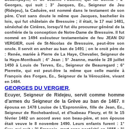
Georges, qui suit ; 3° Jacques, Ec., Seigneur de Jeu
(Ridejeu), la Caduère, est nommé dans le testament de son
père. C'est sans doute le même que Jacques, bachelier ès
lois, qui fut châtelain de Bressuire ; il était, le 17 mai 1481,
sénéchal de Cirières, lorsqu'il fut élu procureur général de la
confrérie de la conception de Notre-Dame de Bressuire. Il fut
nommé en 1494 exécuteur testamentaire de feu JEAN DU
VERGIER, curé de St-Nicolas de Bressuire, peut-être son
oncle. Il servit en archer au ban de 1491 ; on le croit père de
: Renée, mariée à Pierre de La Haye, Chevalier, Seigneur de
la Haye-Montbault ; 4° Jean ; 5° Jeanne, mariée le 28 juillet
1450 à Louis de Terves, Ec., Seigneur de Beauregard ; 6°
Pierrette, qui est peut-être la même que celle mariée à
François des Forges, Ec., Seigneur de la Vérouzière, vivant
en 1484.
GEORGES DU VERGIER
,
Ecuyer, Seigneur de Ridejeu, servit comme homme
d'armes du Seigneur de la Grève au ban de 1467
. Il
épousa en 1478 Louise de L'Espronnière, fille de Jean, Ec.,
Seigneur de Rochebardoul, et d'Isabeau Fleury, et fit le 15
février 1482 un accord avec son beau-père, et son épouse
était veuve le 8 novembre 1490. Leurs enfants furent : 1°