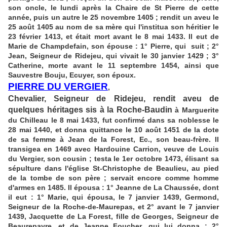
son oncle, le lundi après la Chaire de St Pierre de cette
année, puis un autre le 25 novembre 1405 ; rendit un aveu le
25 août 1405 au nom de sa mère qui l'institua son héritier le
23 février 1413, et était mort avant le 8 mai 1433. Il eut de
Marie de Champdefain, son épouse : 1° Pierre, qui suit ; 2°
Jean, Seigneur de Ridejeu, qui vivait le 30 janvier 1429 ; 3°
Catherine, morte avant le 11 septembre 1454, ainsi que
Sauvestre Bouju, Ecuyer, son époux.
PIERRE DU VERGIER
,
Chevalier, Seigneur de Ridejeu, rendit aveu de
quelques héritages sis à la Roche-Baudin
à Marguerite
du Chilleau le 8 mai 1433, fut confirmé dans sa noblesse le
28 mai 1440, et donna quittance le 10 août 1451 de la dote
de sa femme à Jean de la Forest, Ec., son beau-frère. Il
transigea en 1469 avec Hardouine Carrion, veuve de Louis
du Vergier, son cousin ; testa le 1er octobre 1473, élisant sa
sépulture dans l'église St-Christophe de Beaulieu, au pied
de la tombe de son père ; servait encore comme homme
d'armes en 1485. Il épousa : 1° Jeanne de La Chaussée, dont
il eut : 1° Marie, qui épousa, le 7 janvier 1439, Germond,
Seigneur de la Roche-de-Maurepas, et 2° avant le 7 janvier
1439, Jacquette de La Forest, fille de Georges, Seigneur de
Beaurepayre, et de Jeanne Foucher, qui lui donna : 2°