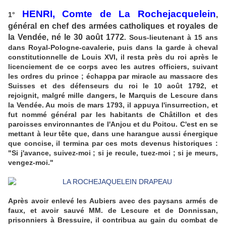
HENRI, Comte de La Rochejacquelein
,
1°
général en chef des armées catholiques et royales de
la Vendée, né le 30 août 1772
. Sous-lieutenant à 15 ans
dans Royal-Pologne-cavalerie, puis dans la garde à cheval
constitutionnelle de Louis XVI, il resta près du roi après le
licenciement de ce corps avec les autres officiers, suivant
les ordres du prince ; échappa par miracle au massacre des
Suisses et des défenseurs du roi le 10 août 1792, et
rejoignit, malgré mille dangers, le Marquis de Lescure dans
la Vendée. Au mois de mars 1793, il appuya l'insurrection, et
fut nommé général par les habitants de Châtillon et des
paroisses environnantes de l'Anjou et du Poitou. C'est en se
mettant à leur tête que, dans une harangue aussi énergique
que concise, il termina par ces mots devenus historiques :
"Si j'avance, suivez-moi ; si je recule, tuez-moi ; si je meurs,
vengez-moi."
Après avoir enlevé les Aubiers avec des paysans armés de
faux, et avoir sauvé MM. de Lescure et de Donnissan,
prisonniers à Bressuire, il contribua au gain du combat de