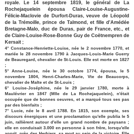
royale. Le 14 septembre 1819, le général de La
Rochejaquelein épousa Claire-Louise-Augustine-
Félicie-Maclovie de Durfort-Duras, veuve de Léopold
de la Trémoille, prince de Talmond, et fille d'Amédée
Bretagne-Malo, duc de Duras, pair de France, etc., et
de Claire-Louise-Rose-Bonne Guy de Coëtnempren de
Kersait ;
4° Constance-Henriette-Louise, née le 2 novembre 1770, et
mariée le 28 novembre 1790 à Jacques-Louis-Marie Guerry
de Beauregard, chevalier de St-Louis. Elle est morte en 1827
;
5° Anne-Louise, née le 30 octobre 1774, épousa, le 5
novembre 1804, Henri-Charles-Marie, Vte de Beaucorps,
chevalier de Malte et de St-Louis ;
6° Louise-Joséphine, née le 29 janvier 1780, morte à
Maulévrier en 1847 (Mlle de La Rochejaquelein), n'était
occupée que de bonnes oeuvres, et a marqué tous ses pas
par des bienfaits ;
7° Lucie, née le 8 avril 1788. En 1815, son exemple, ses
discours énergiques et une proclamation qu'elle publia le 5
juin, rallièrent autour d'elle un grand nombre de paysans ;
elle en conduisait 3.000 en personne à son frère, lorsqu'elle
apprit, près des Herbiers, sa mort au sein de la victoire. Elle