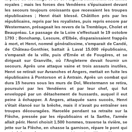
royales ; mais les forces des Vendéens s'épuisaient devant
les secours toujours croissants que recevaient les troupes
républicaines ; Henri était blessé. Châtillon pris par les
républicains, repris par les royalistes, puis repris encore par
Westermann, présageait les revers de la Tremblaye, Cholet et
Beaupréau. Le passage de la Loire s'effectuait le 19 octobre
1793 ; Bonchamp, Lescure, d'Elbée, disparaissaient frappés
à mort, et Henri, nommé généralissime, s'emparait de Candé,
de Château-Gonthier, battait à Laval 15.000 républicains,
s'emparait de la ville, puis d'Ernée et de Fougères, et se
dirigeait sur Granville, où l'Angleterre devait fournir un
secours. Après une attaque vaine et trois assauts inutiles,
Henri se retirait sur Avranches et Angers, mettait en fuite les
républicains à Pontorson et à Antrain. Après un combat qui
dura 15 heures sous les murs de Dol, Westermann se retira,
poursuivi par les Vendéens et par leur chef, qui fut
enveloppé par un détachement de hussards, auquel il eut
peine à échapper. A Angers, attaquée sans succès, Henri
s'était élancé sur la brèche, mais il n'avait pu entraîner ses
troupes découragées. Harcelée pendant sa retraite sur la
Flèche, pressée par les républicains et la Sarthe, l'armée
allait périr. Henri choisit 1.500 hommes, traverse la rivière, se
jette sur la Flèche, en chasse la garnison, répare le pont qui