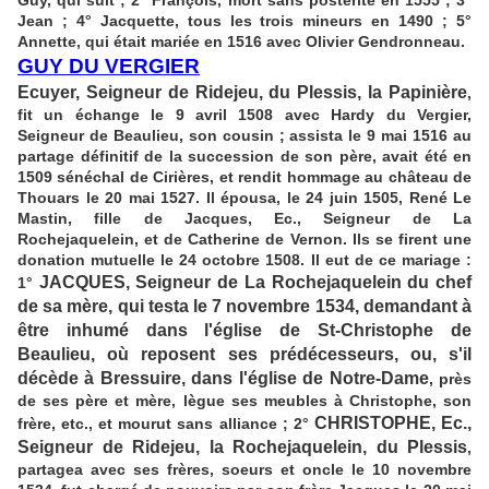
Guy, qui suit ; 2° François, mort sans postérité en 1555 ; 3°
Jean ; 4° Jacquette, tous les trois mineurs en 1490 ; 5°
Annette, qui était mariée en 1516 avec Olivier Gendronneau.
GUY DU VERGIER
Ecuyer, Seigneur de Ridejeu, du Plessis, la Papinière
,
fit un échange le 9 avril 1508 avec Hardy du Vergier,
Seigneur de Beaulieu, son cousin ; assista le 9 mai 1516 au
partage définitif de la succession de son père, avait été en
1509 sénéchal de Cirières, et rendit hommage au château de
Thouars le 20 mai 1527. Il épousa, le 24 juin 1505, René Le
Mastin, fille de Jacques, Ec., Seigneur de La
Rochejaquelein, et de Catherine de Vernon. Ils se firent une
donation mutuelle le 24 octobre 1508. Il eut de ce mariage :
JACQUES, Seigneur de La Rochejaquelein du chef
1°
de sa mère, qui testa le 7 novembre 1534, demandant à
être inhumé dans l'église de St-Christophe de
Beaulieu, où reposent ses prédécesseurs, ou, s'il
décède à Bressuire, dans l'église de Notre-Dame
, près
de ses père et mère, lègue ses meubles à Christophe, son
CHRISTOPHE, Ec.,
frère, etc., et mourut sans alliance ; 2°
Seigneur de Ridejeu, la Rochejaquelein, du Plessis
,
partagea avec ses frères, soeurs et oncle le 10 novembre