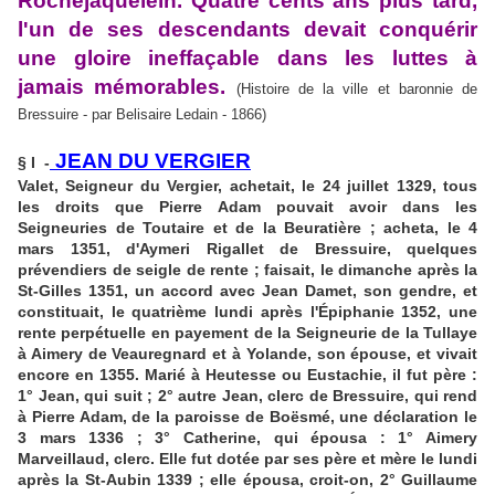
Rochejaquelein. Quatre cents ans plus tard,
l'un de ses descendants devait conquérir
une gloire ineffaçable dans les luttes à
jamais mémorables.
(Histoire de la ville et baronnie de
Bressuire - par Belisaire Ledain - 1866)
JEAN DU VERGIER
§ I -
Valet, Seigneur du Vergier, achetait, le 24 juillet 1329, tous
les droits que Pierre Adam pouvait avoir dans les
Seigneuries de Toutaire et de la Beuratière ; acheta, le 4
mars 1351, d'Aymeri Rigallet de Bressuire, quelques
prévendiers de seigle de rente ; faisait, le dimanche après la
St-Gilles 1351, un accord avec Jean Damet, son gendre, et
constituait, le quatrième lundi après l'Épiphanie 1352, une
rente perpétuelle en payement de la Seigneurie de la Tullaye
à Aimery de Veauregnard et à Yolande, son épouse, et vivait
encore en 1355. Marié à Heutesse ou Eustachie, il fut père :
1° Jean, qui suit ; 2° autre Jean, clerc de Bressuire, qui rend
à Pierre Adam, de la paroisse de Boësmé, une déclaration le
3 mars 1336 ; 3° Catherine, qui épousa : 1° Aimery
Marveillaud, clerc. Elle fut dotée par ses père et mère le lundi
après la St-Aubin 1339 ; elle épousa, croit-on, 2° Guillaume