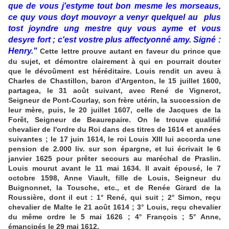
que de vous j'estyme tout bon mesme les morseaus,
ce quy vous doyt mouvoyr a venyr quelquel au plus
tost joyndre ung mestre quy vous ayme et vous
desyre fort ; c'est vostre plus affectyonné amy. Signé :
Henry."
Cette lettre prouve autant en faveur du prince que
du sujet, et démontre clairement à qui en pourrait douter
que le dévoûment est héréditaire. Louis rendit un aveu à
Charles de Chastillon, baron d'Argenton, le 15 juillet 1600,
partagea, le 31 août suivant, avec René de Vignerot,
Seigneur de Pont-Courlay, son frère utérin, la succession de
leur mère, puis, le 20 juillet 1607, celle de Jacques de la
Forêt, Seigneur de Beaurepaire. On le trouve qualifié
chevalier de l'ordre du Roi dans des titres de 1614 et années
suivantes ; le 17 juin 1614, le roi Louis XIII lui accorda une
pension de 2.000 liv. sur son épargne, et lui écrivait le 6
janvier 1625 pour prêter secours au maréchal de Praslin.
Louis mourut avant le 11 mai 1634. Il avait épousé, le 7
octobre 1598, Anne Viault, fille de Louis, Seigneur du
Buignonnet, la Tousche, etc., et de Renée Girard de la
Roussière, dont il eut : 1° René, qui suit ; 2° Simon, reçu
chevalier de Malte le 21 août 1614 ; 3° Louis, reçu chevalier
du même ordre le 5 mai 1626 ; 4° François ; 5° Anne,
émancipés le 29 mai 1612.