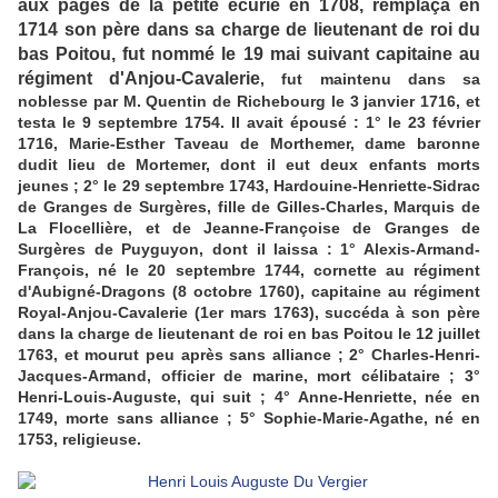
aux pages de la petite écurie en 1708, remplaça en
1714 son père dans sa charge de lieutenant de roi du
bas Poitou, fut nommé le 19 mai suivant capitaine au
régiment d'Anjou-Cavalerie
, fut maintenu dans sa
noblesse par M. Quentin de Richebourg le 3 janvier 1716, et
testa le 9 septembre 1754. Il avait épousé : 1° le 23 février
1716, Marie-Esther Taveau de Morthemer, dame baronne
dudit lieu de Mortemer, dont il eut deux enfants morts
jeunes ; 2° le 29 septembre 1743, Hardouine-Henriette-Sidrac
de Granges de Surgères, fille de Gilles-Charles, Marquis de
La Flocellière, et de Jeanne-Françoise de Granges de
Surgères de Puyguyon, dont il laissa : 1° Alexis-Armand-
François, né le 20 septembre 1744, cornette au régiment
d'Aubigné-Dragons (8 octobre 1760), capitaine au régiment
Royal-Anjou-Cavalerie (1er mars 1763), succéda à son père
dans la charge de lieutenant de roi en bas Poitou le 12 juillet
1763, et mourut peu après sans alliance ; 2° Charles-Henri-
Jacques-Armand, officier de marine, mort célibataire ; 3°
Henri-Louis-Auguste, qui suit ; 4° Anne-Henriette, née en
1749, morte sans alliance ; 5° Sophie-Marie-Agathe, né en
1753, religieuse.