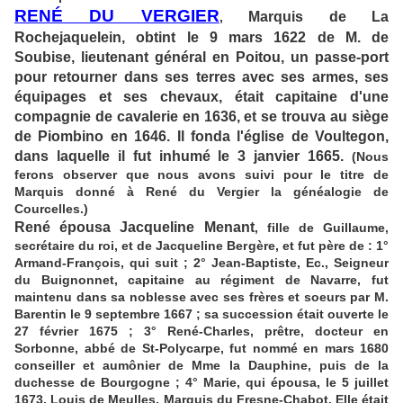
RENÉ DU VERGIER
Marquis de La
,
Rochejaquelein, obtint le 9 mars 1622 de M. de
Soubise, lieutenant général en Poitou, un passe-port
pour retourner dans ses terres avec ses armes, ses
équipages et ses chevaux, était capitaine d'une
compagnie de cavalerie en 1636, et se trouva au siège
de Piombino en 1646. Il fonda l'église de Voultegon,
dans laquelle il fut inhumé le 3 janvier 1665.
(Nous
ferons observer que nous avons suivi pour le titre de
Marquis donné à René du Vergier la généalogie de
Courcelles.)
René épousa Jacqueline Menant
, fille de Guillaume,
secrétaire du roi, et de Jacqueline Bergère, et fut père de : 1°
Armand-François, qui suit ; 2° Jean-Baptiste, Ec., Seigneur
du Buignonnet, capitaine au régiment de Navarre, fut
maintenu dans sa noblesse avec ses frères et soeurs par M.
Barentin le 9 septembre 1667 ; sa succession était ouverte le
27 février 1675 ; 3° René-Charles, prêtre, docteur en
Sorbonne, abbé de St-Polycarpe, fut nommé en mars 1680
conseiller et aumônier de Mme la Dauphine, puis de la
duchesse de Bourgogne ; 4° Marie, qui épousa, le 5 juillet
1673, Louis de Meulles, Marquis du Fresne-Chabot. Elle était