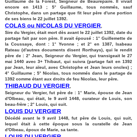
Guillaume de la Forest, Seigneur de Beaurepaire. Il vivait
encore en 1413 ; 5° Guillaume, tous nommés, sauf
Christophe, dans un partage que fit leur père d'une portion
de ses biens le 22 juillet 1392.
COLAS ou NICOLAS DU VERGIER
,
Sire du Vergier, était mort dès avant le 22 juillet 1392, date du
partage fait par son père. Il avait épousé : 1° Guillemette de
la Coussaye, dont : 1° Yvonne ; et 2° en 1387, Isabeau
Rateau (d'autres documents disent Rorthays), qui le rendit
père de : 2° Jean, Seigneur du Vergier, qui transigeait le 27
mai 1440 avec 3+ Thibaut, qui suivra (partage fait en 1392
par Jean, leur aïeul, avec Christophe et Jean leurs oncles) ;
4° Guillaume ; 5° Nicolas, tous nommés dans le partage de
1392 comme étant aux droits de feu Nicolas, leur père.
THIBAUD DU VERGIER
,
Seigneur du Vergier, fut père de : 1° Marie, épouse de Jean
d'Olbeau, qui était, le 9 avril 1448, curateur de Louis, son
beau-frère ; 2° Louis, qui suit.
LOUIS DU VERGIER
Décédé avant le 9 avril 1448, fut père de Louis, qui suit,
lequel était à cette époque sous la curatelle de Jean
d'Olbeau, époux de Marie, sa tante.
LOUIS DU VERGIER