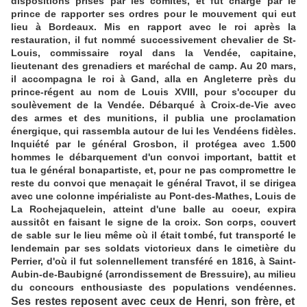
dispositions prises par les comités, et fut chargé par le
prince de rapporter ses ordres pour le mouvement qui eut
lieu à Bordeaux. Mis en rapport avec le roi après la
restauration, il fut nommé successivement chevalier de St-
Louis, commissaire royal dans la Vendée, capitaine,
lieutenant des grenadiers et maréchal de camp. Au 20 mars,
il accompagna le roi à Gand, alla en Angleterre près du
prince-régent au nom de Louis XVIII, pour s'occuper du
soulèvement de la Vendée. Débarqué à Croix-de-Vie avec
des armes et des munitions, il publia une proclamation
énergique, qui rassembla autour de lui les Vendéens fidèles.
Inquiété par le général Grosbon, il protégea avec 1.500
hommes le débarquement d'un convoi important, battit et
tua le général bonapartiste, et, pour ne pas compromettre le
reste du convoi que menaçait le général Travot, il se dirigea
avec une colonne impérialiste au Pont-des-Mathes, Louis de
La Rochejaquelein, atteint d'une balle au coeur, expira
aussitôt en faisant le signe de la croix. Son corps, couvert
de sable sur le lieu même où il était tombé, fut transporté le
lendemain par ses soldats victorieux dans le cimetière du
Perrier, d'où il fut solennellement transféré en 1816, à Saint-
Aubin-de-Baubigné (arrondissement de Bressuire), au milieu
du concours enthousiaste des populations vendéennes.
Ses restes reposent avec ceux de Henri, son frère, et