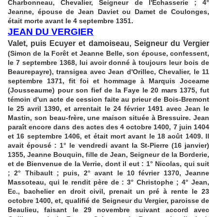
Charbonneau, Chevalier, Seigneur de l'Échasserie ; 4°
Jeanne, épouse de Jean Daviet ou Damet de Coulonges,
était morte avant le 4 septembre 1351.
JEAN DU VERGIER
Valet, puis Ecuyer et damoiseau, Seigneur du Vergier
(Simon de la Forêt et Jeanne Belle, son épouse, confessent,
le 7 septembre 1368, lui avoir donné à toujours leur bois de
Beaurepayre), transigea avec Jean d'Orillec, Chevalier, le 11
septembre 1371, fit foi et hommage à Marquis Joceame
(Jousseaume) pour son fief de la Faye le 20 mars 1375, fut
témoin d'un acte de cession faite au prieur de Bois-Bremont
le 25 avril 1390, et arrentait le 24 février 1491 avec Jean le
Mastin, son beau-frère, une maison située à Bressuire. Jean
paraît encore dans des actes des 4 octobre 1400, 7 juin 1404
et 16 septembre 1406, et était mort avant le 18 août 1409. Il
avait épousé : 1° le vendredi avant la St-Pierre (16 janvier)
1355, Jeanne Bouquin, fille de Jean, Seigneur de la Borderie,
et de Bienvenue de la Verrie, dont il eut : 1° Nicolas, qui suit
; 2° Thibault ; puis, 2° avant le 10 février 1370, Jeanne
Massoteau, qui le rendit père de : 3° Christophe ; 4° Jean,
Ec., bachelier en droit civil, prenait un pré à rente le 23
octobre 1400, et, qualifié de Seigneur du Vergier, paroisse de
Beaulieu, faisant le 29 novembre suivant accord avec