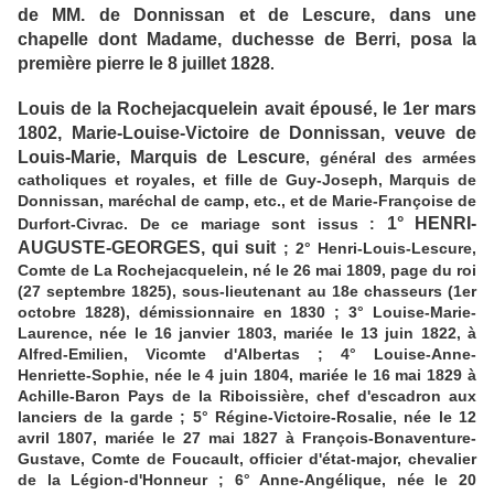
de MM. de Donnissan et de Lescure, dans une
chapelle dont Madame, duchesse de Berri, posa la
première pierre le 8 juillet 1828
.
Louis de la Rochejacquelein avait épousé, le 1er mars
1802, Marie-Louise-Victoire de Donnissan, veuve de
Louis-Marie, Marquis de Lescure
, général des armées
catholiques et royales, et fille de Guy-Joseph, Marquis de
Donnissan, maréchal de camp, etc., et de Marie-Françoise de
1° HENRI-
Durfort-Civrac. De ce mariage sont issus :
AUGUSTE-GEORGES, qui suit
; 2° Henri-Louis-Lescure,
Comte de La Rochejacquelein, né le 26 mai 1809, page du roi
(27 septembre 1825), sous-lieutenant au 18e chasseurs (1er
octobre 1828), démissionnaire en 1830 ; 3° Louise-Marie-
Laurence, née le 16 janvier 1803, mariée le 13 juin 1822, à
Alfred-Emilien, Vicomte d'Albertas ; 4° Louise-Anne-
Henriette-Sophie, née le 4 juin 1804, mariée le 16 mai 1829 à
Achille-Baron Pays de la Riboissière, chef d'escadron aux
lanciers de la garde ; 5° Régine-Victoire-Rosalie, née le 12
avril 1807, mariée le 27 mai 1827 à François-Bonaventure-
Gustave, Comte de Foucault, officier d'état-major, chevalier
de la Légion-d'Honneur ; 6° Anne-Angélique, née le 20