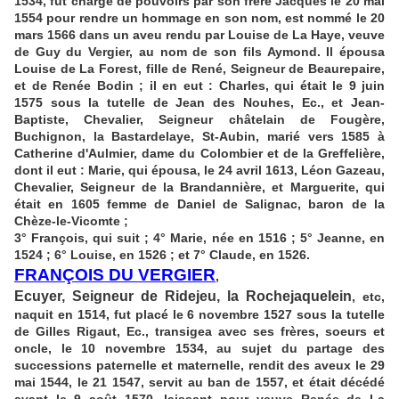
1534, fut chargé de pouvoirs par son frère Jacques le 20 mai
1554 pour rendre un hommage en son nom, est nommé le 20
mars 1566 dans un aveu rendu par Louise de La Haye, veuve
de Guy du Vergier, au nom de son fils Aymond. Il épousa
Louise de La Forest, fille de René, Seigneur de Beaurepaire,
et de Renée Bodin ; il en eut : Charles, qui était le 9 juin
1575 sous la tutelle de Jean des Nouhes, Ec., et Jean-
Baptiste, Chevalier, Seigneur châtelain de Fougère,
Buchignon, la Bastardelaye, St-Aubin, marié vers 1585 à
Catherine d'Aulmier, dame du Colombier et de la Greffelière,
dont il eut : Marie, qui épousa, le 24 avril 1613, Léon Gazeau,
Chevalier, Seigneur de la Brandannière, et Marguerite, qui
était en 1605 femme de Daniel de Salignac, baron de la
Chèze-le-Vicomte ;
3° François, qui suit ; 4° Marie, née en 1516 ; 5° Jeanne, en
1524 ; 6° Louise, en 1526 ; et 7° Claude, en 1526.
FRANÇOIS DU VERGIER
,
Ecuyer, Seigneur de Ridejeu, la Rochejaquelein
, etc,
naquit en 1514, fut placé le 6 novembre 1527 sous la tutelle
de Gilles Rigaut, Ec., transigea avec ses frères, soeurs et
oncle, le 10 novembre 1534, au sujet du partage des
successions paternelle et maternelle, rendit des aveux le 29
mai 1544, le 21 1547, servit au ban de 1557, et était décédé