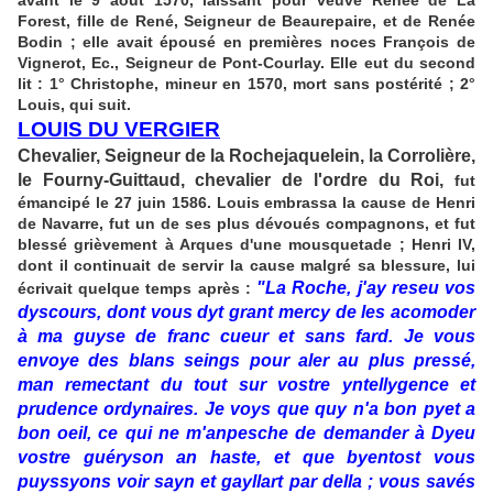
avant le 9 août 1570, laissant pour veuve Renée de La
Forest, fille de René, Seigneur de Beaurepaire, et de Renée
Bodin ; elle avait épousé en premières noces François de
Vignerot, Ec., Seigneur de Pont-Courlay. Elle eut du second
lit : 1° Christophe, mineur en 1570, mort sans postérité ; 2°
Louis, qui suit.
LOUIS DU VERGIER
Chevalier, Seigneur de la Rochejaquelein, la Corrolière,
le Fourny-Guittaud, chevalier de l'ordre du Roi,
fut
émancipé le 27 juin 1586. Louis embrassa la cause de Henri
de Navarre, fut un de ses plus dévoués compagnons, et fut
blessé grièvement à Arques d'une mousquetade ; Henri IV,
dont il continuait de servir la cause malgré sa blessure, lui
"La Roche, j'ay reseu vos
écrivait quelque temps après :
dyscours, dont vous dyt grant mercy de les acomoder
à ma guyse de franc cueur et sans fard. Je vous
envoye des blans seings pour aler au plus pressé,
man remectant du tout sur vostre yntellygence et
prudence ordynaires. Je voys que quy n'a bon pyet a
bon oeil, ce qui ne m'anpesche de demander à Dyeu
vostre guéryson an haste, et que byentost vous
puyssyons voir sayn et gayllart par della ; vous savés