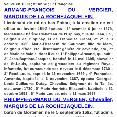
veuve en 1690 ; 5° Anne ; 6° Françoise.
ARMAND-FRANÇOIS DU VERGIER,
MARQUIS DE LA ROCHEJAQUELEIN
,
Lieutenant de roi en bas Poitou, à la création de cet
office en février 1692
épousa : 1° avant le 6 juillet 1679,
Madeleine-Thérèse Richeteau de l'Espinay, fille de Jean, Ec.,
Seigneur de l'Espinay, et de Françoise Clabat, et 2° le 3
octobre 1686, Marie-Elisabeth de Caumont, fille de Marc,
Seigneur d'Ade, etc., lieutenant général de cavalerie, etc., et
de Marie de Valois, dont il eut : 1° Philippe-Armand, qui suit ;
2° Jean-Baptiste-Jacques, baptisé le 14 mai 1695, chevalier
de St-Louis, capitaine de grenadiers au régiment Royal-
Infanterie, fut curateur de ses neveux le 9 décembre 1760 ;
3° René-Louis, baptisé le 11 novembre 1699 ; 4° Françoise-
Armande, baptisée le 3 novembre 1687, épousa Georges-
Louis-Guillaume Dufay, Chevalier, Seigneur de la Taillée,
etc., avant 1730 ; 5° Marie-Henriette-Elisabeth, baptisée le 31
octobre 1693 ; 6° Marie-Louise, née le 11 mars 1697.
PHILIPPE-ARMAND DU VERGIER, Chevalier,
MARQUIS DE LA ROCHEJAQUELEIN
,
baron de Mortemer
né le 5 septembre 1692, fut admis
,