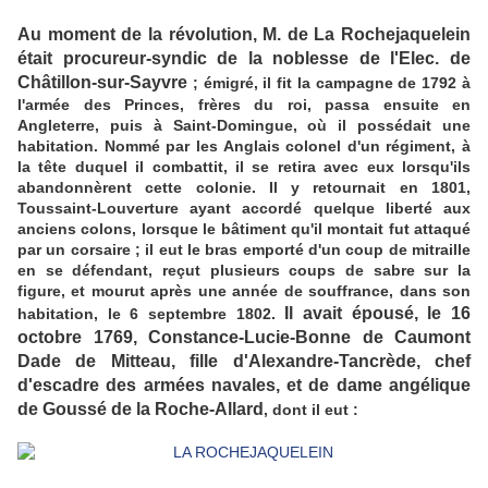
Au moment de la révolution, M. de La Rochejaquelein
était procureur-syndic de la noblesse de l'Elec. de
Châtillon-sur-Sayvre
; émigré, il fit la campagne de 1792 à
l'armée des Princes, frères du roi, passa ensuite en
Angleterre, puis à Saint-Domingue, où il possédait une
habitation. Nommé par les Anglais colonel d'un régiment, à
la tête duquel il combattit, il se retira avec eux lorsqu'ils
abandonnèrent cette colonie. Il y retournait en 1801,
Toussaint-Louverture ayant accordé quelque liberté aux
anciens colons, lorsque le bâtiment qu'il montait fut attaqué
par un corsaire ; il eut le bras emporté d'un coup de mitraille
en se défendant, reçut plusieurs coups de sabre sur la
figure, et mourut après une année de souffrance, dans son
Il avait épousé, le 16
habitation, le 6 septembre 1802.
octobre 1769, Constance-Lucie-Bonne de Caumont
Dade de Mitteau, fille d'Alexandre-Tancrède, chef
d'escadre des armées navales, et de dame angélique
de Goussé de la Roche-Allard
, dont il eut :