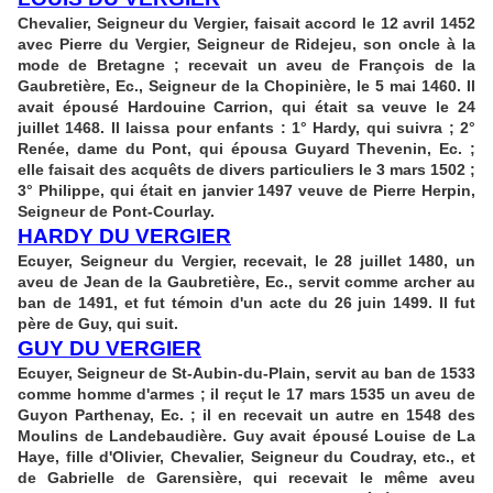
Chevalier, Seigneur du Vergier, faisait accord le 12 avril 1452
avec Pierre du Vergier, Seigneur de Ridejeu, son oncle à la
mode de Bretagne ; recevait un aveu de François de la
Gaubretière, Ec., Seigneur de la Chopinière, le 5 mai 1460. Il
avait épousé Hardouine Carrion, qui était sa veuve le 24
juillet 1468. Il laissa pour enfants : 1° Hardy, qui suivra ; 2°
Renée, dame du Pont, qui épousa Guyard Thevenin, Ec. ;
elle faisait des acquêts de divers particuliers le 3 mars 1502 ;
3° Philippe, qui était en janvier 1497 veuve de Pierre Herpin,
Seigneur de Pont-Courlay.
HARDY DU VERGIER
Ecuyer, Seigneur du Vergier, recevait, le 28 juillet 1480, un
aveu de Jean de la Gaubretière, Ec., servit comme archer au
ban de 1491, et fut témoin d'un acte du 26 juin 1499. Il fut
père de Guy, qui suit.
GUY DU VERGIER
Ecuyer, Seigneur de St-Aubin-du-Plain, servit au ban de 1533
comme homme d'armes ; il reçut le 17 mars 1535 un aveu de
Guyon Parthenay, Ec. ; il en recevait un autre en 1548 des
Moulins de Landebaudière. Guy avait épousé Louise de La
Haye, fille d'Olivier, Chevalier, Seigneur du Coudray, etc., et
de Gabrielle de Garensière, qui recevait le même aveu