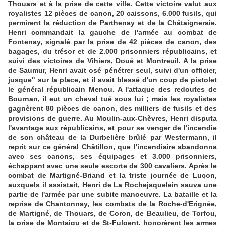
Thouars et à la prise de cette ville. Cette victoire valut aux
royalistes 12 pièces de canon, 20 caissons, 6.000 fusils, qui
permirent la réduction de Parthenay et de la Châtaigneraie.
Henri commandait la gauche de l'armée au combat de
Fontenay, signalé par la prise de 42 pièces de canon, des
bagages, du trésor et de 2.000 prisonniers républicains, et
suivi des victoires de Vihiers, Doué et Montreuil. A la prise
de Saumur, Henri avait osé pénétrer seul, suivi d'un officier,
jusque" sur la place, et il avait blessé d'un coup de pistolet
le général républicain Menou. A l'attaque des redoutes de
Bournan, il eut un cheval tué sous lui ; mais les royalistes
gagnèrent 80 pièces de canon, des milliers de fusils et des
provisions de guerre. Au Moulin-aux-Chèvres, Henri disputa
l'avantage aux républicains, et pour se venger de l'incendie
de son château de la Durbelière brûlé par Westermann, il
reprit sur ce général Châtillon, que l'incendiaire abandonna
avec ses canons, ses équipages et 3.000 prisonniers,
échappant avec une seule escorte de 300 cavaliers. Après le
combat de Martigné-Briand et la triste journée de Luçon,
auxquels il assistait, Henri de La Rochejaquelein sauva une
partie de l'armée par une subite manoeuvre. La bataille et la
reprise de Chantonnay, les combats de la Roche-d'Erignée,
de Martigné, de Thouars, de Coron, de Beaulieu, de Torfou,
la prise de Montaigu et de St-Fulgent, honorèrent les armes