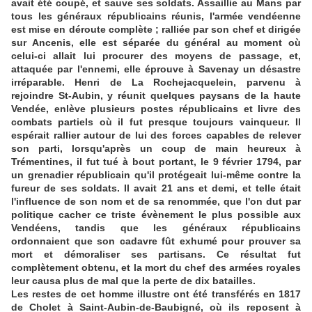
avait été coupé, et sauve ses soldats. Assaillie au Mans par
tous les généraux républicains réunis, l'armée vendéenne
est mise en déroute complète ; ralliée par son chef et dirigée
sur Ancenis, elle est séparée du général au moment où
celui-ci allait lui procurer des moyens de passage, et,
attaquée par l'ennemi, elle éprouve à Savenay un désastre
irréparable. Henri de La Rochejacquelein, parvenu à
rejoindre St-Aubin, y réunit quelques paysans de la haute
Vendée, enlève plusieurs postes républicains et livre des
combats partiels où il fut presque toujours vainqueur. Il
espérait rallier autour de lui des forces capables de relever
son parti, lorsqu'après un coup de main heureux à
Trémentines, il fut tué à bout portant, le 9 février 1794, par
un grenadier républicain qu'il protégeait lui-même contre la
fureur de ses soldats. Il avait 21 ans et demi, et telle était
l'influence de son nom et de sa renommée, que l'on dut par
politique cacher ce triste évènement le plus possible aux
Vendéens, tandis que les généraux républicains
ordonnaient que son cadavre fût exhumé pour prouver sa
mort et démoraliser ses partisans. Ce résultat fut
complètement obtenu, et la mort du chef des armées royales
leur causa plus de mal que la perte de dix batailles.
Les restes de cet homme illustre ont été transférés en 1817
de Cholet à Saint-Aubin-de-Baubigné, où ils reposent à