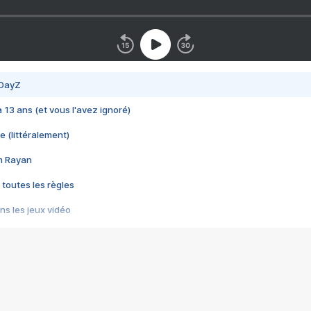
 DayZ
 a 13 ans (et vous l'avez ignoré)
e (littéralement)
im Rayan
 toutes les règles
s les jeux vidéo
us choquant de Rockstar ? - Le scandale BULLY
e plus moche de Steam
du RÊVE tourne au CAUCHEMAR
pendant 8 heures