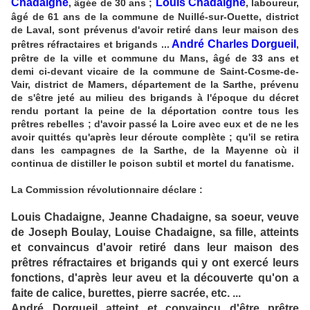
Chadaigne
Louis Chadaigne
, âgée de 30 ans ;
, laboureur,
âgé de 61 ans de la commune de Nuillé-sur-Ouette, district
de Laval, sont prévenus d'avoir retiré dans leur maison des
André Charles Dorgueil
prêtres réfractaires et brigands ...
,
prêtre de la ville et commune du Mans, âgé de 33 ans et
demi ci-devant vicaire de la commune de Saint-Cosme-de-
Vair, district de Mamers, département de la Sarthe, prévenu
de s'être jeté au milieu des brigands à l'époque du décret
rendu portant la peine de la déportation contre tous les
prêtres rebelles ; d'avoir passé la Loire avec eux et de ne les
avoir quittés qu'après leur déroute complète ; qu'il se retira
dans les campagnes de la Sarthe, de la Mayenne où il
continua de distiller le poison subtil et mortel du fanatisme.
La Commission révolutionnaire déclare :
Louis Chadaigne, Jeanne Chadaigne, sa soeur, veuve
de Joseph Boulay, Louise Chadaigne, sa fille, atteints
et convaincus d'avoir retiré dans leur maison des
prêtres réfractaires et brigands qui y ont exercé leurs
fonctions, d'après leur aveu et la découverte qu'on a
faite de calice, burettes, pierre sacrée, etc. ...
André Dorgueil atteint et convaincu d'être prêtre