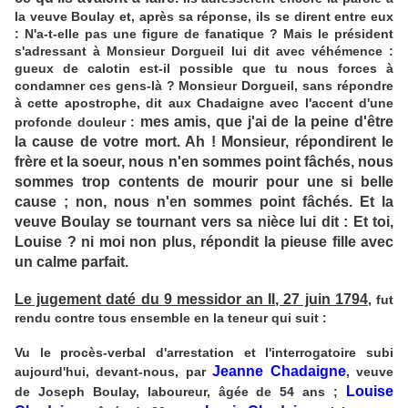
la veuve Boulay et, après sa réponse, ils se dirent entre eux
: N'a-t-elle pas une figure de fanatique ? Mais le président
s'adressant à Monsieur Dorgueil lui dit avec véhémence :
gueux de calotin est-il possible que tu nous forces à
condamner ces gens-là ? Monsieur Dorgueil, sans répondre
à cette apostrophe, dit aux Chadaigne avec l'accent d'une
mes amis, que j'ai de la peine d'être
profonde douleur :
la cause de votre mort. Ah ! Monsieur, répondirent le
frère et la soeur, nous n'en sommes point fâchés, nous
sommes trop contents de mourir pour une si belle
cause ; non, nous n'en sommes point fâchés. Et la
veuve Boulay se tournant vers sa nièce lui dit : Et toi,
Louise ? ni moi non plus, répondit la pieuse fille avec
un calme parfait.
Le jugement daté du 9 messidor an II, 27 juin 1794
, fut
rendu contre tous ensemble en la teneur qui suit :
Vu le procès-verbal d'arrestation et l'interrogatoire subi
Jeanne Chadaigne
aujourd'hui, devant-nous, par
, veuve
Louise
de Joseph Boulay, laboureur, âgée de 54 ans ;