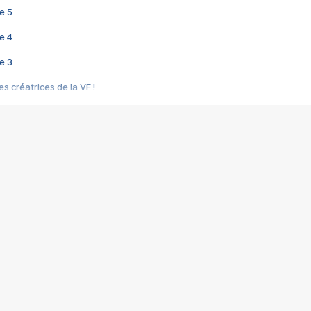
e 5
e 4
e 3
s créatrices de la VF !
e 2
e 1
e Mektoub My Love arrive enfin ! Rencontre avec Shaïn Boumedine et Sal
i : après Toni en famille
elle réalise le bouleversant Dites lui que je l'aime
ais ! Rencontre autour de Vie privée de Rebecca Zlotowski
 de Marguerite, Grave... Rencontre avec Ella Rumpf
 Les Rêveurs, un film intime sur la santé mentale