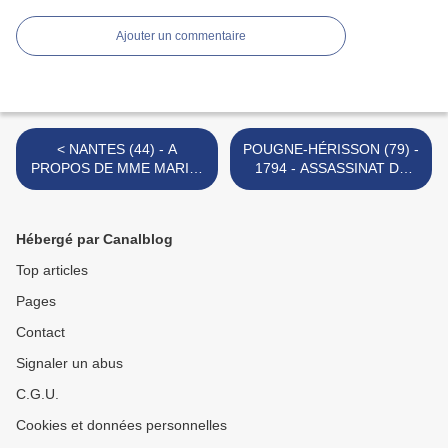
Ajouter un commentaire
< NANTES (44) - A
POUGNE-HÉRISSON (79) -
PROPOS DE MME MARIE-
1794 - ASSASSINAT DE
GABRIELLE GASNIER DE
MICHEL CHÉNIER, CURÉ
LÉPINAY, L'AMÉRICAINE
CONSTITUTIONNEL >
Hébergé par Canalblog
Top articles
Pages
Contact
Signaler un abus
C.G.U.
Cookies et données personnelles