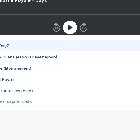
 Battle Royale - DayZ
 DayZ
 a 13 ans (et vous l'avez ignoré)
e (littéralement)
im Rayan
 toutes les règles
s les jeux vidéo
us choquant de Rockstar ? - Le scandale BULLY
e plus moche de Steam
du RÊVE tourne au CAUCHEMAR