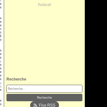
.
e
Publicité
s
s
e
e
r
i
&
p
s
e
s
,
s
s
e
e
s
Recherche
,
,
e
e
p
Flux RSS