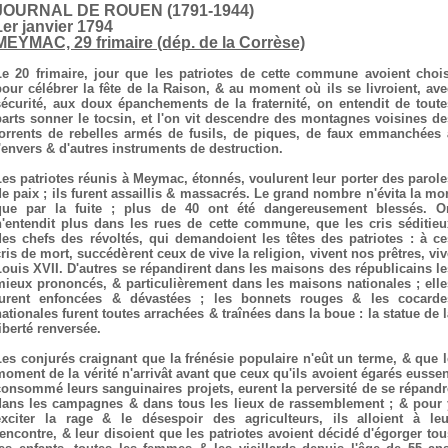
JOURNAL DE ROUEN (1791-1944)
1er janvier 1794
MEYMAC, 29 frimaire (dép. de la Corrèse)
Le 20 frimaire, jour que les patriotes de cette commune avoient chois
pour célébrer la fête de la Raison, & au moment où ils se livroient, ave
sécurité, aux doux épanchements de la fraternité, on entendit de toute
parts sonner le tocsin, et l'on vit descendre des montagnes voisines de
torrents de rebelles armés de fusils, de piques, de faux emmanchées 
l'envers & d'autres instruments de destruction.
Les patriotes réunis à Meymac, étonnés, voulurent leur porter des parole
de paix ; ils furent assaillis & massacrés. Le grand nombre n'évita la mor
que par la fuite ; plus de 40 ont été dangereusement blessés. O
n'entendit plus dans les rues de cette commune, que les cris séditieu
des chefs des révoltés, qui demandoient les têtes des patriotes : à ce
cris de mort, succédèrent ceux de vive la religion, vivent nos prêtres, viv
Louis XVII. D'autres se répandirent dans les maisons des républicains le
mieux prononcés, & particulièrement dans les maisons nationales ; elle
furent enfoncées & dévastées ; les bonnets rouges & les cocarde
nationales furent toutes arrachées & traînées dans la boue : la statue de l
iberté renversée.
Les conjurés craignant que la frénésie populaire n'eût un terme, & que l
moment de la vérité n'arrivât avant que ceux qu'ils avoient égarés eussen
consommé leurs sanguinaires projets, eurent la perversité de se répandr
dans les campagnes & dans tous les lieux de rassemblement ; & pour 
exciter la rage & le désespoir des agriculteurs, ils alloient à leu
rencontre, & leur disoient que les patriotes avoient décidé d'égorger tou