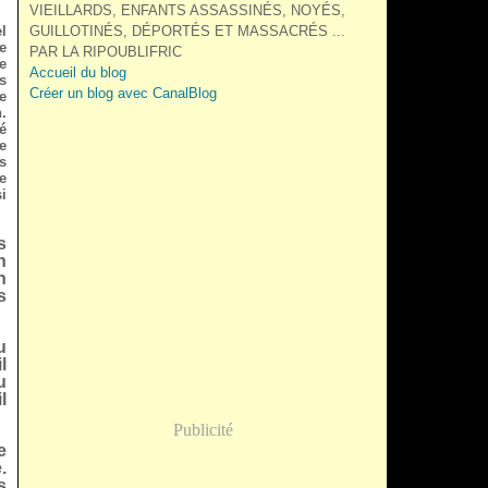
VIEILLARDS, ENFANTS ASSASSINÉS, NOYÉS,
l
GUILLOTINÉS, DÉPORTÉS ET MASSACRÉS ...
e
PAR LA RIPOUBLIFRIC
e
Accueil du blog
s
Créer un blog avec CanalBlog
e
.
é
e
s
e
i
s
n
n
s
u
l
u
l
Publicité
e
.
s