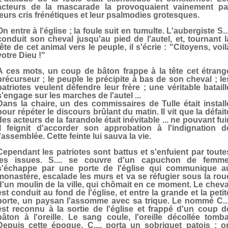
acteurs de la mascarade la provoquaient vainement pa
leurs cris frénétiques et leur psalmodies grotesques.
On entre à l'église ; la foule suit en tumulte. L'aubergiste S...
conduit son cheval jusqu'au pied de l'autel, et, tournant l
tête de cet animal vers le peuple, il s'écrie : "Citoyens, voil
votre Dieu !"
A ces mots, un coup de bâton frappe à la tête cet étrang
précurseur ; le peuple le précipite à bas de son cheval ; le
patriotes veulent défendre leur frère ; une véritable bataill
s'engage sur les marches de l'autel ...
Dans la chaire, un des commissaires de Tulle était install
pour répéter le discours brûlant du matin. Il vit que la défait
des acteurs de la farandole était inévitable ... ne pouvant fuir
il feignit d'accorder son approbation à l'indignation d
l'assemblée. Cette feinte lui sauva la vie.
Cependant les patriotes sont battus et s'enfuient par toute
les issues. S.... se couvre d'un capuchon de femme
s'échappe par une porte de l'église qui communique a
monastère, escalade les murs et va se réfugier sous la rou
d'un moulin de la ville, qui chômait en ce moment. Le cheva
est conduit au fond de l'église, et entre la grande et la petit
porte, un paysan l'assomme avec sa trique. Le nommé C...
est reconnu à la sortie de l'église et frappé d'un coup d
bâton à l'oreille. Le sang coule, l'oreille décollée tomba
Depuis cette époque, C.... porta un sobriquet patois : o