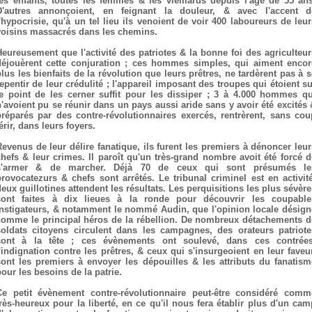
les enfants, toutes les femmes & les vieillards depuis l'âge de 55 ans
D'autres annonçoient, en feignant la douleur, & avec l'accent d
l'hypocrisie, qu'à un tel lieu ils venoient de voir 400 laboureurs de leur
voisins massacrés dans les chemins.
Heureusement que l'activité des patriotes & la bonne foi des agriculteur
déjouèrent cette conjuration ; ces hommes simples, qui aiment encor
plus les bienfaits de la révolution que leurs prêtres, ne tardèrent pas à s
repentir de leur crédulité ; l'appareil imposant des troupes qui étoient su
le point de les cerner suffit pour les dissiper ; 3 à 4.000 hommes qu
n'avoient pu se réunir dans un pays aussi aride sans y avoir été excités 
préparés par des contre-révolutionnaires exercés, rentrèrent, sans cou
érir, dans leurs foyers.
Revenus de leur délire fanatique, ils furent les premiers à dénoncer leur
chefs & leur crimes. Il paroît qu'un très-grand nombre avoit été forcé d
s'armer & de marcher. Déjà 70 de ceux qui sont présumés le
provocatezurs & chefs sont arrêtés. Le tribunal criminel est en activité
deux guillotines attendent les résultats. Les perquisitions les plus sévère
sont faites à dix lieues à la ronde pour découvrir les coupable
instigateurs, & notamment le nommé Audin, que l'opinion locale désign
comme le principal héros de la rébellion. De nombreux détachements d
soldats citoyens circulent dans les campagnes, des orateurs patriote
sont à la tête ; ces évènements ont soulevé, dans ces contrées
l'indignation contre les prêtres, & ceux qui s'insurgeoient en leur faveur
sont les premiers à envoyer les dépouilles & les attributs du fanatism
pour les besoins de la patrie.
Ce petit évènement contre-révolutionnaire peut-être considéré comm
très-heureux pour la liberté, en ce qu'il nous fera établir plus d'un cam