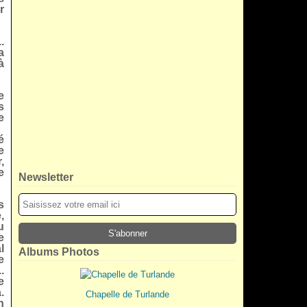
r
.
a
à
e
s
e
é
e
,
e
Newsletter
s
,
u
e
l
Albums Photos
e
.
e
.
Chapelle de Turlande
n