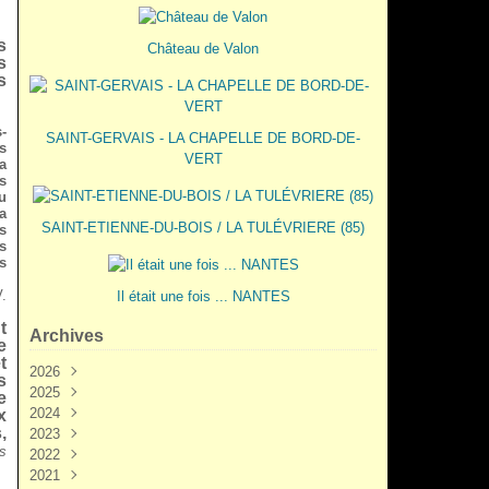
s
Château de Valon
s
s
-
SAINT-GERVAIS - LA CHAPELLE DE BORD-DE-
s
VERT
a
s
u
a
SAINT-ETIENNE-DU-BOIS / LA TULÉVRIERE (85)
s
s
s
V.
Il était une fois ... NANTES
t
Archives
e
t
2026
s
2025
Juin
(3)
e
2024
Mai
Décembre
(2)
(5)
x
,
2023
Mars
Novembre
Novembre
(3)
(7)
(6)
es
2022
Février
Octobre
Octobre
Décembre
(2)
(9)
(1)
(3)
2021
Janvier
Septembre
Septembre
Novembre
Décembre
(1)
(7)
(3)
(6)
(6)