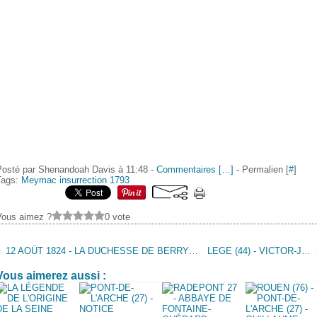
Posté par Shenandoah Davis à 11:48 -
Commentaires [
…
]
- Permalien [
#
]
Tags:
Meymac insurrection 1793
Vous aimez ?
0 vote
12 AOÛT 1824 - LA DUCHESSE DE BERRY A SAINT-VALÉRY-EN-CAUX (76)
LEGÉ (44) - VICTOR-JEAN-AIMÉ PINEAU
Vous aimerez aussi :