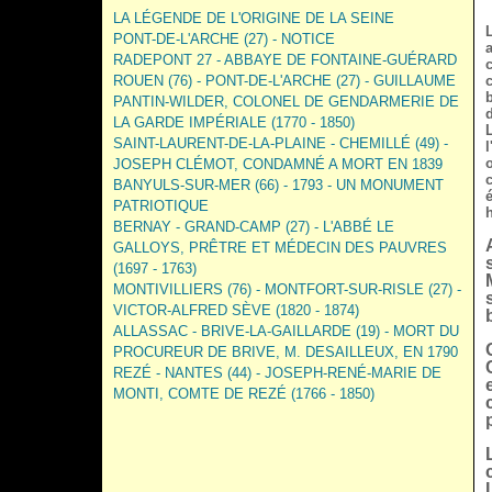
LA LÉGENDE DE L'ORIGINE DE LA SEINE
PONT-DE-L'ARCHE (27) - NOTICE
RADEPONT 27 - ABBAYE DE FONTAINE-GUÉRARD
ROUEN (76) - PONT-DE-L'ARCHE (27) - GUILLAUME
PANTIN-WILDER, COLONEL DE GENDARMERIE DE
LA GARDE IMPÉRIALE (1770 - 1850)
SAINT-LAURENT-DE-LA-PLAINE - CHEMILLÉ (49) -
JOSEPH CLÉMOT, CONDAMNÉ A MORT EN 1839
BANYULS-SUR-MER (66) - 1793 - UN MONUMENT
PATRIOTIQUE
h
BERNAY - GRAND-CAMP (27) - L'ABBÉ LE
GALLOYS, PRÊTRE ET MÉDECIN DES PAUVRES
(1697 - 1763)
MONTIVILLIERS (76) - MONTFORT-SUR-RISLE (27) -
VICTOR-ALFRED SÈVE (1820 - 1874)
ALLASSAC - BRIVE-LA-GAILLARDE (19) - MORT DU
PROCUREUR DE BRIVE, M. DESAILLEUX, EN 1790
REZÉ - NANTES (44) - JOSEPH-RENÉ-MARIE DE
MONTI, COMTE DE REZÉ (1766 - 1850)