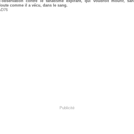
d'observation contre le fanatisme expirant, qui voudroit mourir, san
doute comme il a vécu, dans le sang.
AD76
Publicité