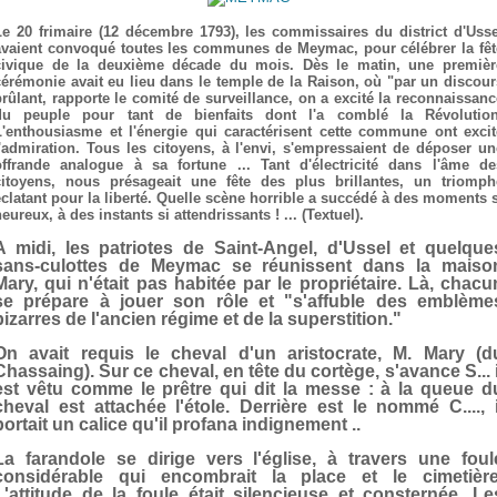
Le 20 frimaire (12 décembre 1793), les commissaires du district d'Usse
avaient convoqué toutes les communes de Meymac, pour célébrer la fêt
civique de la deuxième décade du mois. Dès le matin, une premièr
cérémonie avait eu lieu dans le temple de la Raison, où "par un discour
brûlant, rapporte le comité de surveillance, on a excité la reconnaissanc
du peuple pour tant de bienfaits dont l'a comblé la Révolution
L'enthousiasme et l'énergie qui caractérisent cette commune ont excit
l'admiration. Tous les citoyens, à l'envi, s'empressaient de déposer un
offrande analogue à sa fortune ... Tant d'électricité dans l'âme de
citoyens, nous présageait une fête des plus brillantes, un triomph
éclatant pour la liberté. Quelle scène horrible a succédé à des moments s
eureux, à des instants si attendrissants ! ... (Textuel).
A midi, les patriotes de Saint-Angel, d'Ussel et quelque
sans-culottes de Meymac se réunissent dans la maiso
Mary, qui n'était pas habitée par le propriétaire. Là, chacu
se prépare à jouer son rôle et "s'affuble des emblème
bizarres de l'ancien régime et de la superstition."
On avait requis le cheval d'un aristocrate, M. Mary (d
Chassaing). Sur ce cheval, en tête du cortège, s'avance S... i
est vêtu comme le prêtre qui dit la messe : à la queue d
cheval est attachée l'étole. Derrière est le nommé C...., i
portait un calice qu'il profana indignement ..
La farandole se dirige vers l'église, à travers une foul
considérable qui encombrait la place et le cimetière
L'attitude de la foule était silencieuse et consternée. Le