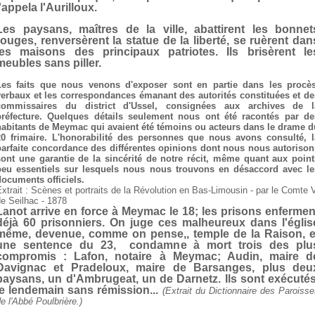
l'appela l'Aurilloux.
Les paysans, maîtres de la ville, abattirent les bonnet
rouges, renversèrent la statue de la liberté, se ruèrent dan
les maisons des principaux patriotes. Ils brisèrent le
meubles sans piller.
Les faits que nous venons d'exposer sont en partie dans les procès
verbaux et les correspondances émanant des autorités constituées et de
commissaires du district d'Ussel, consignées aux archives de l
préfecture. Quelques détails seulement nous ont été racontés par de
habitants de Meymac qui avaient été témoins ou acteurs dans le drame d
20 frimaire. L'honorabilité des personnes que nous avons consulté, l
parfaite concordance des différentes opinions dont nous nous autorison
sont une garantie de la sincérité de notre récit, même quant aux point
peu essentiels sur lesquels nous nous trouvons en désaccord avec le
documents officiels.
xtrait : Scènes et portraits de la Révolution en Bas-Limousin - par le Comte 
e Seilhac - 1878
Lanot arrive en force à Meymac le 18; les prisons enfermen
déjà 60 prisonniers. On juge ces malheureux dans l'églis
même, devenue, comme on pense,, temple de la Raison, e
une sentence du 23, condamne à mort trois des plu
compromis : Lafon, notaire à Meymac; Audin, maire d
Davignac et Pradeloux, maire de Barsanges, plus deu
paysans, un d'Ambrugeat, un de Darnetz. Ils sont exécutés
le lendemain sans rémission...
(Extrait du Dictionnaire des Paroiss
e l'Abbé Poulbrière.)