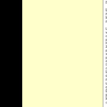
E
d
d