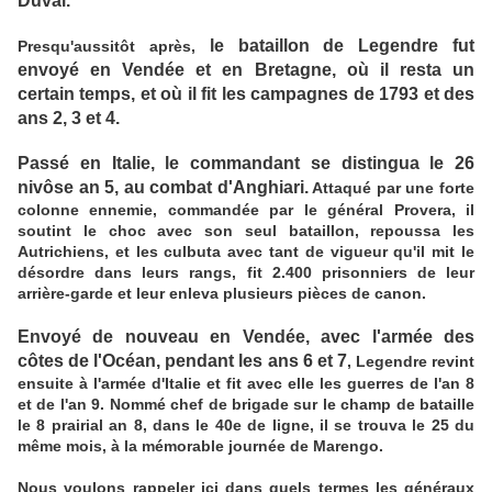
Duval.
le bataillon de Legendre fut
Presqu'aussitôt après,
envoyé en Vendée et en Bretagne, où il resta un
certain temps, et où il fit les campagnes de 1793 et des
ans 2, 3 et 4.
Passé en Italie, le commandant se distingua le 26
nivôse an 5, au combat d'Anghiari.
Attaqué par une forte
colonne ennemie, commandée par le général Provera, il
soutint le choc avec son seul bataillon, repoussa les
Autrichiens, et les culbuta avec tant de vigueur qu'il mit le
désordre dans leurs rangs, fit 2.400 prisonniers de leur
arrière-garde et leur enleva plusieurs pièces de canon.
Envoyé de nouveau en Vendée, avec l'armée des
côtes de l'Océan, pendant les ans 6 et 7
, Legendre revint
ensuite à l'armée d'Italie et fit avec elle les guerres de l'an 8
et de l'an 9. Nommé chef de brigade sur le champ de bataille
le 8 prairial an 8, dans le 40e de ligne, il se trouva le 25 du
même mois, à la mémorable journée de Marengo.
Nous voulons rappeler ici dans quels termes les généraux