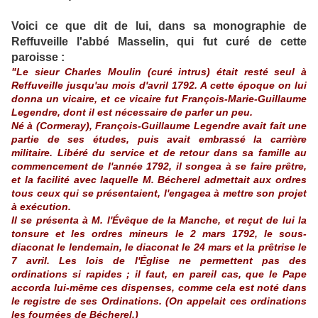
Voici ce que dit de lui, dans sa monographie de
Reffuveille l'abbé Masselin, qui fut curé de cette
paroisse :
"Le sieur Charles Moulin (curé intrus) était resté seul à
Reffuveille jusqu'au mois d'avril 1792. A cette époque on lui
donna un vicaire, et ce vicaire fut François-Marie-Guillaume
Legendre, dont il est nécessaire de parler un peu.
Né à (Cormeray), François-Guillaume Legendre avait fait une
partie de ses études, puis avait embrassé la carrière
militaire. Libéré du service et de retour dans sa famille au
commencement de l'année 1792, il songea à se faire prêtre,
et la facilité avec laquelle M. Bécherel admettait aux ordres
tous ceux qui se présentaient, l'engagea à mettre son projet
à exécution.
Il se présenta à M. l'Évêque de la Manche, et reçut de lui la
tonsure et les ordres mineurs le 2 mars 1792, le sous-
diaconat le lendemain, le diaconat le 24 mars et la prêtrise le
7 avril. Les lois de l'Église ne permettent pas des
ordinations si rapides ; il faut, en pareil cas, que le Pape
accorda lui-même ces dispenses, comme cela est noté dans
le registre de ses Ordinations. (On appelait ces ordinations
les fournées de Bécherel.)