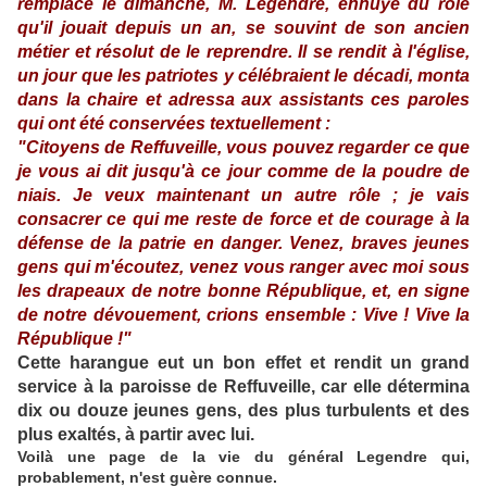
remplacé le dimanche, M. Legendre, ennuyé du rôle
qu'il jouait depuis un an, se souvint de son ancien
métier et résolut de le reprendre. Il se rendit à l'église,
un jour que les patriotes y célébraient le décadi, monta
dans la chaire et adressa aux assistants ces paroles
qui ont été conservées textuellement :
"Citoyens de Reffuveille, vous pouvez regarder ce que
je vous ai dit jusqu'à ce jour comme de la poudre de
niais. Je veux maintenant un autre rôle ; je vais
consacrer ce qui me reste de force et de courage à la
défense de la patrie en danger. Venez, braves jeunes
gens qui m'écoutez, venez vous ranger avec moi sous
les drapeaux de notre bonne République, et, en signe
de notre dévouement, crions ensemble : Vive ! Vive la
République !"
Cette harangue eut un bon effet et rendit un grand
service à la paroisse de Reffuveille, car elle détermina
dix ou douze jeunes gens, des plus turbulents et des
plus exaltés, à partir avec lui.
Voilà une page de la vie du général Legendre qui,
probablement, n'est guère connue.