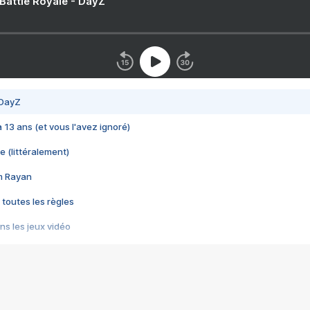
 Battle Royale - DayZ
 DayZ
 a 13 ans (et vous l'avez ignoré)
e (littéralement)
im Rayan
 toutes les règles
s les jeux vidéo
us choquant de Rockstar ? - Le scandale BULLY
e plus moche de Steam
du RÊVE tourne au CAUCHEMAR