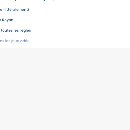
e (littéralement)
im Rayan
 toutes les règles
s les jeux vidéo
us choquant de Rockstar ? - Le scandale BULLY
e plus moche de Steam
du RÊVE tourne au CAUCHEMAR
pendant 8 heures
it… à tort
umiliés par un jeu vidéo
ire - Final Fantasy 8
ti un empire - Age of Empires