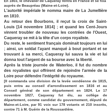
En 1803, le chevalier de Caqueray rentra en France et se fixa
auprès de Beaupréau (Maine-et-Loire).
L'autorité impériale le nomma maire de La Jumellière
en 1810.
Au retour des Bourbons, il reçut la croix de Saint-
Louis [14 novembre 1814] ; et quand les Cent-Jours
vinrent troubler de nouveau les contrées de l'Ouest,
Caqueray se mit à la tête d'un corps royaliste.
Du reste, le sentiment français dominait toujours en lui
; ainsi, un soldat l'ayant manqué à bout portant et se
trouvant à sa merci, Caqueray lui sauva la vie et lui
donna tout l'argent de sa bourse avec la liberté.
Après la triste journée de Waterloo, il fut du nombre
des royalistes qui offrirent de rejoindre l'armée de la
Loire pour défendre l'intégrité du royaume.
[Il commanda une division de la levée vendéenne de 1815,
puis entra au conseil d'arrondissement en 1816 et au
Conseil général de son département en 1824. Le 17
novembre 1827, Caqueray fut élu, au collège de
département, comme candidat du gouvernement, député de
Maine-et-Loire, par 91 voix sur 178 votants et 210 inscrits,
contre 71 à M. Guérin de la Roussardière.