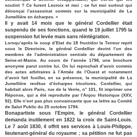
soutint ? Ce furent Lecroix et moi ; ce fut moi surtout qui
dénonçai l’assassinat commis sur la municipalité de La
Jumellière en écharpes. »
Il y avait 14 mois que le général Cordellier était
suspendu de ses fonctions, quand le 19 juillet 1795 la
suspension fut levée mais sans réintégration.
Lorsqu’après le coup d’Etat du 18 fructidor la Terreur reprit
sous le Directoire, le général Cordellier devint l’un des
membres de l’administration centrale du département de
Seine-et-Marne. Au cours de l’année 1798, une brochure
anonyme parut contre lui. On lui reprochait d’avoir commis
des actes arbitraires à l’Armée de l’Ouest et notamment
d’avoir fait fusiller, en sa présence, la municipalité de La
Jumellière revêtue d’écharpes tricolores. Cordellier, qui
habitait alors Paris, rue de la Verrie, n° 101, fit imprimer une
Réponse, qui a été reproduite par l’Anjou Historique (XXV,
92). Elle n’est pas plus convaincante que sa lettre au Comité
de Salut Public du 25 octobre 1794.
Bonapartiste sous l’Empire, le général Cordellier
demanda inutilement en 1822 la croix de Saint-Louis.
Le 7 août 1830, il offrit ses services à Louis-Philippe,
lieutenant-général du royaume ; sa pétition ne fut pas