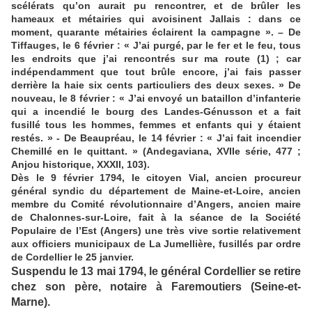
scélérats qu’on aurait pu rencontrer, et de brûler les
hameaux et métairies qui avoisinent Jallais : dans ce
moment, quarante métairies éclairent la campagne ». – De
Tiffauges, le 6 février : « J’ai purgé, par le fer et le feu, tous
les endroits que j’ai rencontrés sur ma route (1) ; car
indépendamment que tout brûle encore, j’ai fais passer
derrière la haie six cents particuliers des deux sexes. » De
nouveau, le 8 février : « J’ai envoyé un bataillon d’infanterie
qui a incendié le bourg des Landes-Génusson et a fait
fusillé tous les hommes, femmes et enfants qui y étaient
restés. » - De Beaupréau, le 14 février : « J’ai fait incendier
Chemillé en le quittant. » (Andegaviana, XVIIe série, 477 ;
Anjou historique, XXXII, 103).
Dès le 9 février 1794, le citoyen Vial, ancien procureur
général syndic du département de Maine-et-Loire, ancien
membre du Comité révolutionnaire d’Angers, ancien maire
de Chalonnes-sur-Loire, fait à la séance de la Société
Populaire de l’Est (Angers) une très vive sortie relativement
aux officiers municipaux de La Jumellière, fusillés par ordre
de Cordellier le 25 janvier.
Suspendu le 13 mai 1794, le général Cordellier se retire
chez son père, notaire à Faremoutiers (Seine-et-
Marne).