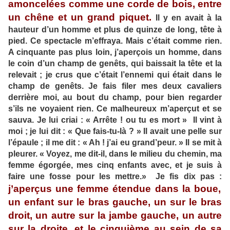
amoncelées comme une corde de bois, entre
un chêne et un grand piquet.
Il y en avait à la
hauteur d’un homme et plus de quinze de long, tête à
pied. Ce spectacle m’effraya. Mais c’était comme rien.
A cinquante pas plus loin, j’aperçois un homme, dans
le coin d’un champ de genêts, qui baissait la tête et la
relevait ; je crus que c’était l’ennemi qui était dans le
champ de genêts. Je fais filer mes deux cavaliers
derrière moi, au bout du champ, pour bien regarder
s’ils ne voyaient rien. Ce malheureux m’aperçut et se
sauva. Je lui criai : « Arrête ! ou tu es mort » Il vint à
moi ; je lui dit : « Que fais-tu-là ? » Il avait une pelle sur
l’épaule ; il me dit : « Ah ! j’ai eu grand’peur. » Il se mit à
pleurer. « Voyez, me dit-il, dans le milieu du chemin, ma
femme égorgée, mes cinq enfants avec, et je suis à
faire une fosse pour les mettre.» Je fis dix pas :
j’aperçus une femme étendue dans la boue,
un enfant sur le bras gauche, un sur le bras
droit, un autre sur la jambe gauche, un autre
sur la droite, et le cinquième au sein de sa