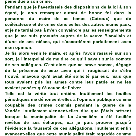
peine due à son crime.
Pendant que je l’avertissais des dispositions de la loi à son
égard, je crus remarquer autant de bonne foi dans la
personne du maire de ce temps (Catroux) que de
scélératesse et de crime dans celles des autres municipaux,
et je ne tardai pas à m’en convaincre par les renseignements
que je me suis procurés auprès de la veuve Blanvilain et
d’une de ses nièces, qui s’accordèrent parfaitement avec
mon opinion.
Je fis alors venir le maire, et après l’avoir rassuré sur son
sort, je l’interpellai de me dire ce qu’il savait sur le compte
de ses collègues. C’est alors que ce brave homme, dégagé
de la présence de ceux avec qui il rougissait de s’être
trouvé, m’avoua qu’il avait été sollicité par eux, mais que
tous avaient pris les armes contre leur patrie et ne les
avaient posées qu’à cause de l’hiver.
Telle est la vérité tout entière. Inutilement les feuilles
périodiques me dénoncent-elles à l’opinion publique comme
coupable des crimes commis pendant la guerre de la
Vendée. Inutilement viennent-elles dire que j’étais présent
lorsque la municipalité de La Jumellière a été fusillée
revêtue de ses écharpes, car je puis prouver jusqu’à
l’évidence la fausseté de ces allégations. Inutilement enfin
avancent-elles que cette municipalité était regardée comme