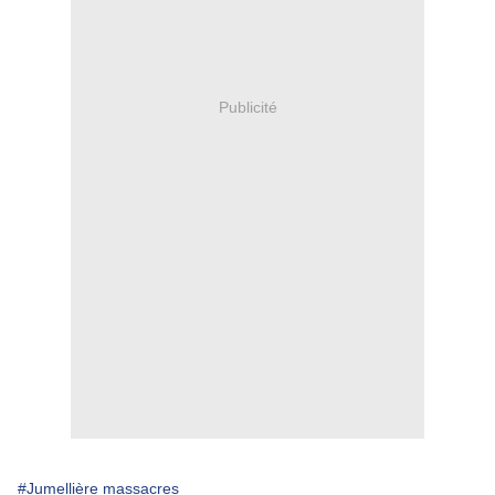
Publicité
#Jumellière massacres