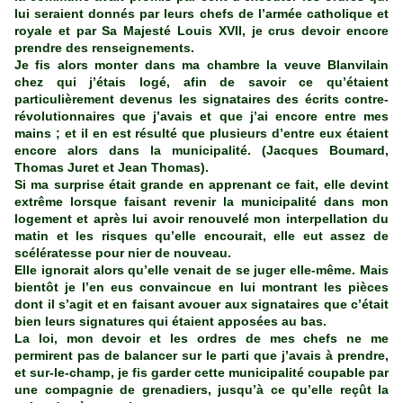
lui seraient donnés par leurs chefs de l’armée catholique et
royale et par Sa Majesté Louis XVII, je crus devoir encore
prendre des renseignements.
Je fis alors monter dans ma chambre la veuve Blanvilain
chez qui j’étais logé, afin de savoir ce qu’étaient
particulièrement devenus les signataires des écrits contre-
révolutionnaires que j’avais et que j’ai encore entre mes
mains ; et il en est résulté que plusieurs d’entre eux étaient
encore alors dans la municipalité. (Jacques Boumard,
Thomas Juret et Jean Thomas).
Si ma surprise était grande en apprenant ce fait, elle devint
extrême lorsque faisant revenir la municipalité dans mon
logement et après lui avoir renouvelé mon interpellation du
matin et les risques qu’elle encourait, elle eut assez de
scélératesse pour nier de nouveau.
Elle ignorait alors qu’elle venait de se juger elle-même. Mais
bientôt je l’en eus convaincue en lui montrant les pièces
dont il s’agit et en faisant avouer aux signataires que c’était
bien leurs signatures qui étaient apposées au bas.
La loi, mon devoir et les ordres de mes chefs ne me
permirent pas de balancer sur le parti que j’avais à prendre,
et sur-le-champ, je fis garder cette municipalité coupable par
une compagnie de grenadiers, jusqu’à ce qu’elle reçût la