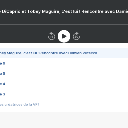
 DiCaprio et Tobey Maguire, c'est lui ! Rencontre avec Dam
bey Maguire, c'est lui ! Rencontre avec Damien Witecka
e 6
e 5
e 4
e 3
s créatrices de la VF !
e 2
e 1