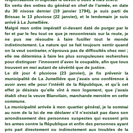
En vertu des ordres du général en chef de l’armée, en date
du 30 nivose dernier (19 janvier 1794), je suis parti de
Brissac le 13 pluviose (22 janvier), et le lendemain je suis
arrivé à La Jumellière.
Malgré mon ordre impératif ci-devant daté de purger par le
fer et par le feu tout ce que je rencontrerais sur la route, je
ne pus me résoudre à faire fusiller tout le monde
indistinctement. La nature qui se fait toujours sentir quand
on la veut contrarier, n’éprouva pas de difficultés chez moi ;
elle me détermina à faire les plus scrupuleuses recherches
pour distinguer l’innocent d’avec le coupable, afin que tous
trouvent en moi autant de sévérité que de justice.
Le dit jour 4 pluviose (23 janvier), je fis prévenir la
municipalité de La Jumellière que j’avais une conférence à
avoir avec elle pour l’intérêt de la République, et qu’à cet
effet je désirais qu’elle vînt à mon logement, que j’avais
établi chez la veuve Blanvilain, marchande mercière en cette
commune.
La municipalité arrivée à mon quartier général, je la sommai
au nom de la loi de me déclarer s’il n’existait pas dans son
arrondissement des personnes suspectes qui eussent pris
les armes contre la République et enfin des personnes ayant
pris part directement ou indirectement aux troubles de la