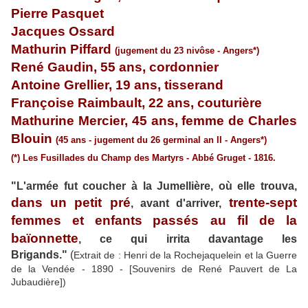
Pierre Pasquet
Jacques Ossard
Mathurin Piffard
(jugement du 23 nivôse - Angers*)
René Gaudin, 55 ans, cordonnier
Antoine Grellier, 19 ans, tisserand
Françoise Raimbault, 22 ans, couturière
Mathurine Mercier, 45 ans, femme de Charles
Blouin
(45 ans - jugement du 26 germinal an II - Angers*)
(*) Les Fusillades du Champ des Martyrs - Abbé Gruget - 1816.
"L'armée fut coucher à la Jumellière, où elle trouva,
dans un petit pré
t
rente-sept
, avant d'arriver,
femmes et enfants
passés au fil de la
baïonnette
, ce qui irrita davantage les
Brigands."
(
Extrait de : Henri de la Rochejaquelein et la Guerre
de la Vendée - 1890 - [Souvenirs de René Pauvert de La
Jubaudière])