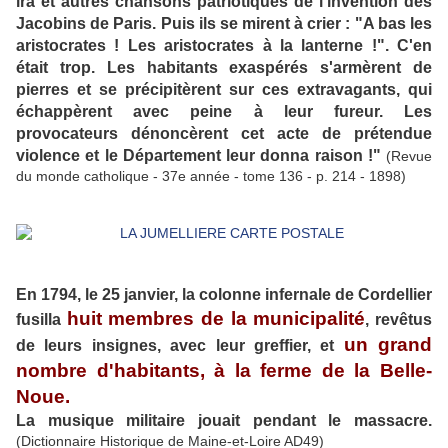
ira et autres chansons patriotiques de l'invention des
Jacobins de Paris. Puis ils se mirent à crier : "A bas les
aristocrates ! Les aristocrates à la lanterne !". C'en
était trop. Les habitants exaspérés s'armèrent de
pierres et se précipitèrent sur ces extravagants, qui
échappèrent avec peine à leur fureur. Les
provocateurs dénoncèrent cet acte de prétendue
violence et le Département leur donna raison !"
(Revue
du monde catholique - 37e année - tome 136 - p. 214 - 1898)
En 1794, le 25 janvier, la colonne infernale de Cordellier
huit membres de la municipalité
fusilla
, revêtus
un grand
de leurs insignes, avec leur greffier, et
nombre d'habitants, à la ferme de la Belle-
Noue.
La musique militaire jouait pendant le massacre.
(Dictionnaire Historique de Maine-et-Loire AD49)