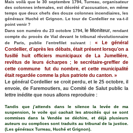
Mais voilà que le 30 septembre 1794, Turreau, organisateur
des colonnes infernales, est décrété d’accusation, en même
temps que deux chefs des douze colonnes incendiaires, les
généraux Huché et Grignon. Le tour de Cordellier ne va-t-il
point venir ?
le Moniteur
Dans son numéro du 23 octobre 1794,
, rendant
compte du procès de Vial devant le tribunal révolutionnaire
« Le général
de Paris, publie l’entrefilet suivant :
Cordellier, d’après les débats, était présent lorsqu’on a
fusillé huit officiers municipaux de La Jumellière,
revêtus de leurs écharpes ; le secrétaire-greffier de
cette commune fut du nombre, et cette municipalité
était regardée comme la plus patriote du canton. »
Le général Cordellier se croit perdu, et le 25 octobre, il
envoie, de Faremoutiers, au Comité de Salut public la
lettre inédite que nous allons reproduire :
Tandis que j’attends dans le silence la levée de ma
suspension, le voile qui cachait les atrocités qui se sont
commises dans la Vendée se déchire, et déjà plusieurs
auteurs ou complices sont traduits au tribunal de la justice.
(Les généraux Turreau, Huché et Grignon).