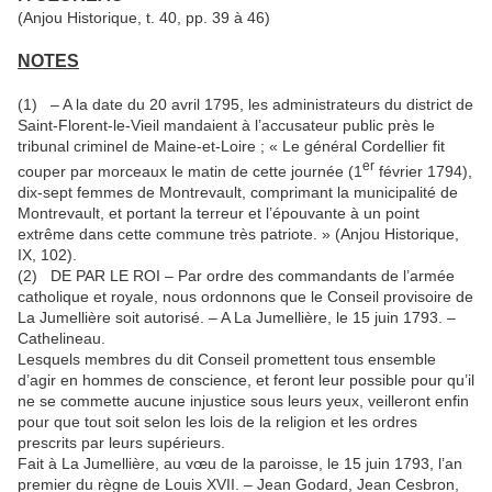
(Anjou Historique, t. 40, pp. 39 à 46)
NOTES
(1) – A la date du 20 avril 1795, les administrateurs du district de
Saint-Florent-le-Vieil mandaient à l’accusateur public près le
tribunal criminel de Maine-et-Loire ; « Le général Cordellier fit
er
couper par morceaux le matin de cette journée (1
février 1794),
dix-sept femmes de Montrevault, comprimant la municipalité de
Montrevault, et portant la terreur et l’épouvante à un point
extrême dans cette commune très patriote. » (Anjou Historique,
IX, 102).
(2) DE PAR LE ROI – Par ordre des commandants de l’armée
catholique et royale, nous ordonnons que le Conseil provisoire de
La Jumellière soit autorisé. – A La Jumellière, le 15 juin 1793. –
Cathelineau.
Lesquels membres du dit Conseil promettent tous ensemble
d’agir en hommes de conscience, et feront leur possible pour qu’il
ne se commette aucune injustice sous leurs yeux, veilleront enfin
pour que tout soit selon les lois de la religion et les ordres
prescrits par leurs supérieurs.
Fait à La Jumellière, au vœu de la paroisse, le 15 juin 1793, l’an
premier du règne de Louis XVII. – Jean Godard, Jean Cesbron,