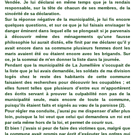
Vendée. Je lui déclarai en même temps que je la rendais
responsable, sur la tête de chacun de ses membres, de la
sincérité de sa déclaration.
Sur la réponse négative de la municipalité, je lui fis encore
quelques questions, et sur ce que je lui faisais envisager le
danger éminent dans lequel elle se plongeait si je parvenais
à découvrir même des ménagements qu’une fausse
philosophie lui aurait dictés, elle finit par me déclarer qu’il y
avait encore dans sa commune plusieurs femmes dont les
maris avaient été ou étaient encore avec les brigands. Sur
ce, je la sommai de m’en donner la liste dans la journée.
Pendant que la municipalité de La Jumellière s’occupait de
la liste que je lui avais demandée, les soldats de ma division
logés chez le reste des habitants de cette commune
faisaient des recherches pour découvrir les coupables ; et
elles furent telles que plusieurs d’entre eux m’apportèrent
des écrits servant à prouver la culpabilité non pas de la
municipalité seule, mais encore de toute la commune,
puisqu’ils étaient faits et signés au vœu de la paroisse (2).
Pour régler ma conduite, j’aurai pu me dispenser d’aller plus
loin, puisque la loi veut que celui qui demandera un roi est
par cela même hors de la loi, et permet de courir sus.
Et bien ! j’avais si peur de faire des victimes que, malgré que
la commune avait promis par écrit d’exécuter les ordres qui