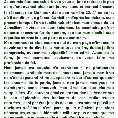
Je croirais être coupable à vos yeux si je ne redressais pas
ce qu’ont avancé plusieurs journalistes, et particulièrement
e
le rédacteur du Moniteur, dans son numéro 32, 2
colonne,
où il est dit : « Le général Cordellier, d’après les débats, était
présent lorsque l’on a fusillé huit officiers municipaux de La
Jumellière, revêtus de leurs écharpes. Le secrétaire-greffier
de cette commune fut du nombre, et cette municipalité était
regardée comme la plus patriote du canton ».
Mon honneur et plus encore celui de mon pays m’impose le
devoir sacré de dire ici la vérité tout entière, dussé-je être
compromis, avouer ma culpabilité, mon crime. Avant de le
faire, je me permettrai seulement de vous faire ma
profession de foi.
Non, jamais ma bouche n’a prononcé ni ne prononcera
sciemment l’arrêt de mort de l’innocence, jamais mon bras
ne s’est appesanti ni ne s’appesantira sur d’autres que sur
les ennemis de la patrie, jamais, non jamais mes yeux ne
s’arrêteront sans émouvoir mon âme sur des victimes
suppliciées. J’ai souvent gémi en entrant dans la Vendée sur
le sort déplorable des habitants de ces malheureuses
contrées ; et si par état je suis devenu l’instrument passif de
quelques scélérats, c’est parce qu’ils n’étaient pas alors
démasqués, et que la hiérarchie militaire plus encore que ma
responsabilité m’imposait le devoir d’obéir à mes chefs.