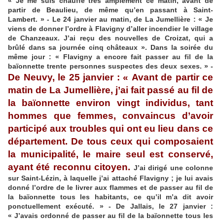
« Je me suis chauffé très amplement ce matin, avant de
partir de Beaulieu, de même qu’en passant à Saint-
Lambert. » - Le 24 janvier au matin, de La Jumellière : « Je
viens de donner l’ordre à Flavigny d’aller incendier le village
de Chanzeaux. J’ai reçu des nouvelles de Croizat, qui a
brûlé dans sa journée cinq châteaux ». Dans la soirée du
même jour : « Flavigny a encore fait passer au fil de la
baïonnette trente personnes suspectes des deux sexes. » -
De Neuvy, le 25 janvier : « Avant de partir ce
matin de La Jumellière, j’ai fait passé au fil de
la baïonnette environ vingt individus, tant
hommes que femmes, convaincus d’avoir
participé aux troubles qui ont eu lieu dans ce
département. De tous ceux qui composaient
la municipalité, le maire seul est conservé,
ayant été reconnu citoyen.
J’ai dirigé une colonne
sur Saint-Lézin, à laquelle j’ai attaché Flavigny ; je lui avais
donné l’ordre de le livrer aux flammes et de passer au fil de
la baïonnette tous les habitants, ce qu’il m’a dit avoir
ponctuellement exécuté. » - De Jallais, le 27 janvier :
« J’avais ordonné de passer au fil de la baïonnette tous les