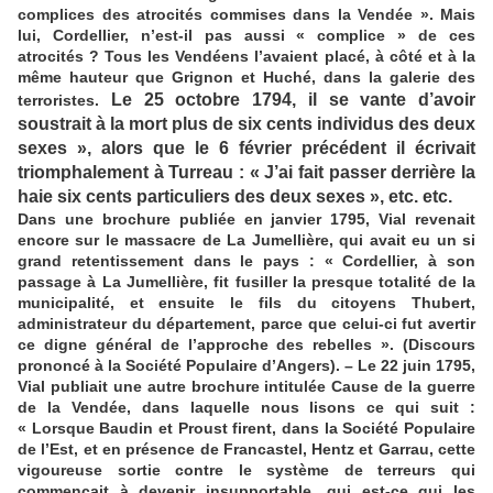
complices des atrocités commises dans la Vendée ». Mais
lui, Cordellier, n’est-il pas aussi « complice » de ces
atrocités ? Tous les Vendéens l’avaient placé, à côté et à la
même hauteur que Grignon et Huché, dans la galerie des
Le 25 octobre 1794, il se vante d’avoir
terroristes.
soustrait à la mort plus de six cents individus des deux
sexes », alors que le 6 février précédent il écrivait
triomphalement à Turreau : « J’ai fait passer derrière la
haie six cents particuliers des deux sexes », etc. etc.
Dans une brochure publiée en janvier 1795, Vial revenait
encore sur le massacre de La Jumellière, qui avait eu un si
grand retentissement dans le pays : « Cordellier, à son
passage à La Jumellière, fit fusiller la presque totalité de la
municipalité, et ensuite le fils du citoyens Thubert,
administrateur du département, parce que celui-ci fut avertir
ce digne général de l’approche des rebelles ». (Discours
prononcé à la Société Populaire d’Angers). – Le 22 juin 1795,
Vial publiait une autre brochure intitulée Cause de la guerre
de la Vendée, dans laquelle nous lisons ce qui suit :
« Lorsque Baudin et Proust firent, dans la Société Populaire
de l’Est, et en présence de Francastel, Hentz et Garrau, cette
vigoureuse sortie contre le système de terreurs qui
commençait à devenir insupportable, qui est-ce qui les