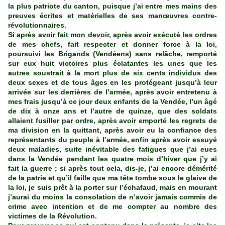
la plus patriote du canton, puisque j’ai entre mes mains des
preuves écrites et matérielles de ses manœuvres contre-
révolutionnaires.
Si après avoir fait mon devoir, après avoir exécuté les ordres
de mes chefs, fait respecter et donner force à la loi,
poursuivi les Brigands (Vendéens) sans relâche, remporté
sur eux huit victoires plus éclatantes les unes que les
autres soustrait à la mort plus de six cents individus des
deux sexes et de tous âges en les protégeant jusqu’à leur
arrivée sur les derrières de l’armée, après avoir entretenu à
mes frais jusqu’à ce jour deux enfants de la Vendée, l’un âgé
de dix à onze ans et l’autre de quinze, que des soldats
allaient fusiller par ordre, après avoir emporté les regrets de
ma division en la quittant, après avoir eu la confiance des
représentants du peuple à l’armée, enfin après avoir essuyé
deux maladies, suite inévitable des fatigues que j’ai eues
dans la Vendée pendant les quatre mois d’hiver que j’y ai
fait la guerre ; si après tout cela, dis-je, j’ai encore démérité
de la patrie et qu’il faille que ma tête tombe sous le glaive de
la loi, je suis prêt à la porter sur l’échafaud, mais en mourant
j’aurai du moins la consolation de n’avoir jamais commis de
crime avec intention et de me compter au nombre des
victimes de la Révolution.