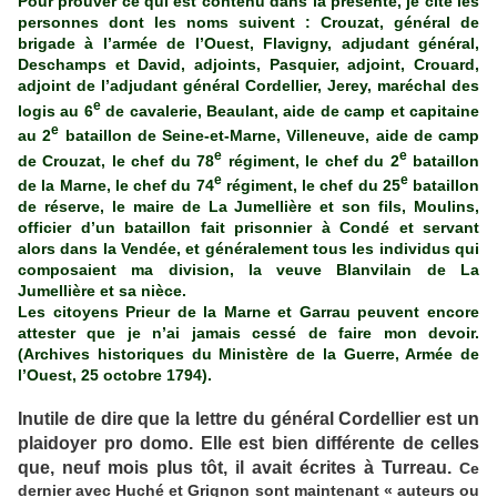
Pour prouver ce qui est contenu dans la présente, je cite les
personnes dont les noms suivent : Crouzat, général de
brigade à l’armée de l’Ouest, Flavigny, adjudant général,
Deschamps et David, adjoints, Pasquier, adjoint, Crouard,
adjoint de l’adjudant général Cordellier, Jerey, maréchal des
e
logis au 6
de cavalerie, Beaulant, aide de camp et capitaine
e
au 2
bataillon de Seine-et-Marne, Villeneuve, aide de camp
e
e
de Crouzat, le chef du 78
régiment, le chef du 2
bataillon
e
e
de la Marne, le chef du 74
régiment, le chef du 25
bataillon
de réserve, le maire de La Jumellière et son fils, Moulins,
officier d’un bataillon fait prisonnier à Condé et servant
alors dans la Vendée, et généralement tous les individus qui
composaient ma division, la veuve Blanvilain de La
Jumellière et sa nièce.
Les citoyens Prieur de la Marne et Garrau peuvent encore
attester que je n’ai jamais cessé de faire mon devoir.
(Archives historiques du Ministère de la Guerre, Armée de
l’Ouest, 25 octobre 1794).
Inutile de dire que la lettre du général Cordellier est un
plaidoyer pro domo. Elle est bien différente de celles
que, neuf mois plus tôt, il avait écrites à Turreau.
Ce
dernier avec Huché et Grignon sont maintenant « auteurs ou