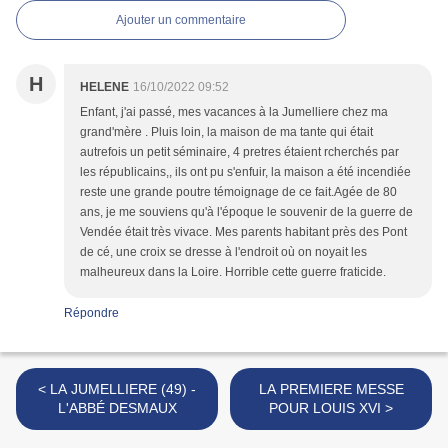
Ajouter un commentaire
H
HELENE
16/10/2022 09:52
Enfant, j'ai passé, mes vacances à la Jumelliere chez ma
grand'mère . Pluis loin, la maison de ma tante qui était
autrefois un petit séminaire, 4 pretres étaient rcherchés par
les républicains,, ils ont pu s'enfuir, la maison a été incendiée
reste une grande poutre témoignage de ce fait.Agée de 80
ans, je me souviens qu'à l'époque le souvenir de la guerre de
Vendée était très vivace. Mes parents habitant près des Pont
de cé, une croix se dresse à l'endroit où on noyait les
malheureux dans la Loire. Horrible cette guerre fraticide.
Répondre
< LA JUMELLIERE (49) -
LA PREMIERE MESSE
L'ABBÉ DESMAUX
POUR LOUIS XVI >