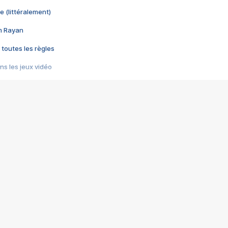
e (littéralement)
im Rayan
 toutes les règles
s les jeux vidéo
us choquant de Rockstar ? - Le scandale BULLY
e plus moche de Steam
du RÊVE tourne au CAUCHEMAR
pendant 8 heures
it… à tort
umiliés par un jeu vidéo
ire - Final Fantasy 8
ti un empire - Age of Empires