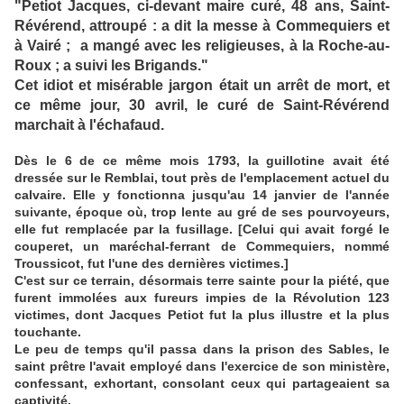
"Petiot Jacques, ci-devant maire curé, 48 ans, Saint-
Révérend, attroupé : a dit la messe à Commequiers et
à Vairé ; a mangé avec les religieuses, à la Roche-au-
Roux ; a suivi les Brigands."
Cet idiot et misérable jargon était un arrêt de mort, et
ce même jour, 30 avril, le curé de Saint-Révérend
marchait à l'échafaud.
Dès le 6 de ce même mois 1793, la guillotine avait été
dressée sur le Remblai, tout près de l'emplacement actuel du
calvaire. Elle y fonctionna jusqu'au 14 janvier de l'année
suivante, époque où, trop lente au gré de ses pourvoyeurs,
elle fut remplacée par la fusillage. [Celui qui avait forgé le
couperet, un maréchal-ferrant de Commequiers, nommé
Troussicot, fut l'une des dernières victimes.]
C'est sur ce terrain, désormais terre sainte pour la piété, que
furent immolées aux fureurs impies de la Révolution 123
victimes, dont Jacques Petiot fut la plus illustre et la plus
touchante.
Le peu de temps qu'il passa dans la prison des Sables, le
saint prêtre l'avait employé dans l'exercice de son ministère,
confessant, exhortant, consolant ceux qui partageaient sa
captivité.