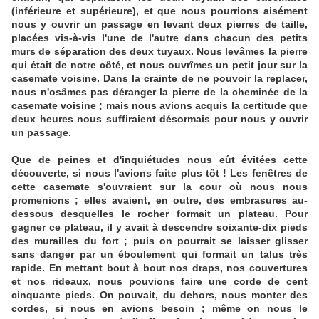
(inférieure et supérieure), et que nous pourrions aisément
nous y ouvrir un passage en levant deux pierres de taille,
placées vis-à-vis l'une de l'autre dans chacun des petits
murs de séparation des deux tuyaux. Nous levâmes la pierre
qui était de notre côté, et nous ouvrîmes un petit jour sur la
casemate voisine. Dans la crainte de ne pouvoir la replacer,
nous n'osâmes pas déranger la pierre de la cheminée de la
casemate voisine ; mais nous avions acquis la certitude que
deux heures nous suffiraient désormais pour nous y ouvrir
un passage.
Que de peines et d'inquiétudes nous eût évitées cette
découverte, si nous l'avions faite plus tôt ! Les fenêtres de
cette casemate s'ouvraient sur la cour où nous nous
promenions ; elles avaient, en outre, des embrasures au-
dessous desquelles le rocher formait un plateau. Pour
gagner ce plateau, il y avait à descendre soixante-dix pieds
des murailles du fort ; puis on pourrait se laisser glisser
sans danger par un éboulement qui formait un talus très
rapide. En mettant bout à bout nos draps, nos couvertures
et nos rideaux, nous pouvions faire une corde de cent
cinquante pieds. On pouvait, du dehors, nous monter des
cordes, si nous en avions besoin ; même on nous le