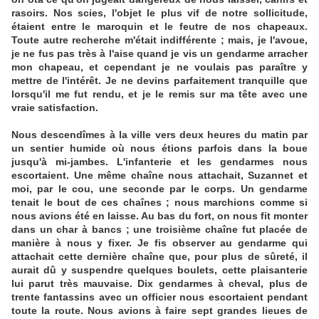
rasoirs. Nos scies, l'objet le plus vif de notre sollicitude,
étaient entre le maroquin et le feutre de nos chapeaux.
Toute autre recherche m'était indifférente ; mais, je l'avoue,
je ne fus pas très à l'aise quand je vis un gendarme arracher
mon chapeau, et cependant je ne voulais pas paraître y
mettre de l'intérêt. Je ne devins parfaitement tranquille que
lorsqu'il me fut rendu, et je le remis sur ma tête avec une
vraie satisfaction.
Nous descendîmes à la ville vers deux heures du matin par
un sentier humide où nous étions parfois dans la boue
jusqu'à mi-jambes. L'infanterie et les gendarmes nous
escortaient. Une même chaîne nous attachait, Suzannet et
moi, par le cou, une seconde par le corps. Un gendarme
tenait le bout de ces chaînes ; nous marchions comme si
nous avions été en laisse. Au bas du fort, on nous fit monter
dans un char à bancs ; une troisième chaîne fut placée de
manière à nous y fixer. Je fis observer au gendarme qui
attachait cette dernière chaîne que, pour plus de sûreté, il
aurait dû y suspendre quelques boulets, cette plaisanterie
lui parut très mauvaise. Dix gendarmes à cheval, plus de
trente fantassins avec un officier nous escortaient pendant
toute la route. Nous avions à faire sept grandes lieues de