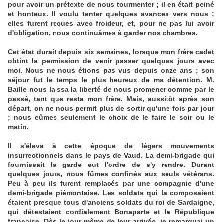
pour avoir un prétexte de nous tourmenter ; il en était peiné
et honteux. Il voulu tenter quelques avances vers nous ;
elles furent reçues avec froideur, et, pour ne pas lui avoir
d'obligation, nous continuâmes à garder nos chambres.
Cet état durait depuis six semaines, lorsque mon frère cadet
obtint la permission de venir passer quelques jours avec
moi. Nous ne nous étions pas vus depuis onze ans ; son
séjour fut le temps le plus heureux de ma détention. M.
Baille nous laissa la liberté de nous promener comme par le
passé, tant que resta mon frère. Mais, aussitôt après son
départ, on ne nous permit plus de sortir qu'une fois par jour
; nous eûmes seulement le choix de le faire le soir ou le
matin.
Il s'éleva à cette époque de légers mouvements
insurrectionnels dans le pays de Vaud. La demi-brigade qui
fournissait la garde eut l'ordre de s'y rendre. Durant
quelques jours, nous fûmes confinés aux seuls vétérans.
Peu à peu ils furent remplacés par une compagnie d'une
demi-brigade piémontaise. Les soldats qui la composaient
étaient presque tous d'anciens soldats du roi de Sardaigne,
qui détestaient cordialement Bonaparte et la République
française. Dès le jour même de leur arrivée, je remarquai un