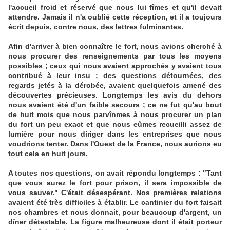
l'accueil froid et réservé que nous lui fîmes et qu'il devait
attendre. Jamais il n'a oublié cette réception, et il a toujours
écrit depuis, contre nous, des lettres fulminantes.
Afin d'arriver à bien connaître le fort, nous avions cherché à
nous procurer des renseignements par tous les moyens
possibles ; ceux qui nous avaient approchés y avaient tous
contribué à leur insu ; des questions détournées, des
regards jetés à la dérobée, avaient quelquefois amené des
découvertes précieuses. Longtemps les avis du dehors
nous avaient été d'un faible secours ; ce ne fut qu'au bout
de huit mois que nous parvînmes à nous procurer un plan
du fort un peu exact et que nous eûmes recueilli assez de
lumière pour nous diriger dans les entreprises que nous
voudrions tenter. Dans l'Ouest de la France, nous aurions eu
tout cela en huit jours.
A toutes nos questions, on avait répondu longtemps : "Tant
que vous aurez le fort pour prison, il sera impossible de
vous sauver." C'était désespérant. Nos premières relations
avaient été très difficiles à établir. Le cantinier du fort faisait
nos chambres et nous donnait, pour beaucoup d'argent, un
dîner détestable. La figure malheureuse dont il était porteur