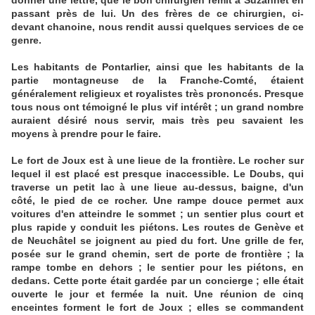
donner une lettre, que le bon chirurgien remit à Suzannet en
passant près de lui. Un des frères de ce chirurgien, ci-
devant chanoine, nous rendit aussi quelques services de ce
genre.
Les habitants de Pontarlier, ainsi que les habitants de la
partie montagneuse de la Franche-Comté, étaient
généralement religieux et royalistes très prononcés. Presque
tous nous ont témoigné le plus vif intérêt ; un grand nombre
auraient désiré nous servir, mais très peu savaient les
moyens à prendre pour le faire.
Le fort de Joux est à une lieue de la frontière. Le rocher sur
lequel il est placé est presque inaccessible. Le Doubs, qui
traverse un petit lac à une lieue au-dessus, baigne, d'un
côté, le pied de ce rocher. Une rampe douce permet aux
voitures d'en atteindre le sommet ; un sentier plus court et
plus rapide y conduit les piétons. Les routes de Genève et
de Neuchâtel se joignent au pied du fort. Une grille de fer,
posée sur le grand chemin, sert de porte de frontière ; la
rampe tombe en dehors ; le sentier pour les piétons, en
dedans. Cette porte était gardée par un concierge ; elle était
ouverte le jour et fermée la nuit. Une réunion de cinq
enceintes forment le fort de Joux ; elles se commandent