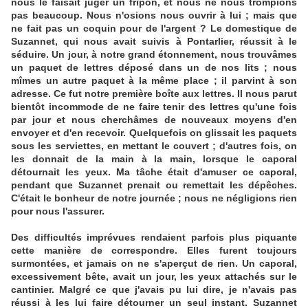
nous le faisait juger un fripon, et nous ne nous trompions
pas beaucoup. Nous n'osions nous ouvrir à lui ; mais que
ne fait pas un coquin pour de l'argent ? Le domestique de
Suzannet, qui nous avait suivis à Pontarlier, réussit à le
séduire. Un jour, à notre grand étonnement, nous trouvâmes
un paquet de lettres déposé dans un de nos lits ; nous
mîmes un autre paquet à la même place ; il parvint à son
adresse. Ce fut notre première boîte aux lettres. Il nous parut
bientôt incommode de ne faire tenir des lettres qu'une fois
par jour et nous cherchâmes de nouveaux moyens d'en
envoyer et d'en recevoir. Quelquefois on glissait les paquets
sous les serviettes, en mettant le couvert ; d'autres fois, on
les donnait de la main à la main, lorsque le caporal
détournait les yeux. Ma tâche était d'amuser ce caporal,
pendant que Suzannet prenait ou remettait les dépêches.
C'était le bonheur de notre journée ; nous ne négligions rien
pour nous l'assurer.
Des difficultés imprévues rendaient parfois plus piquante
cette manière de correspondre. Elles furent toujours
surmontées, et jamais on ne s'aperçut de rien. Un caporal,
excessivement bête, avait un jour, les yeux attachés sur le
cantinier. Malgré ce que j'avais pu lui dire, je n'avais pas
réussi à les lui faire détourner un seul instant. Suzannet