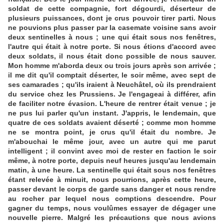
soldat de cette compagnie, fort dégourdi, déserteur de
plusieurs puissances, dont je crus pouvoir tirer parti. Nous
ne pouvions plus passer par la casemate voisine sans avoir
deux sentinelles à nous ; une qui était sous nos fenêtres,
l'autre qui était à notre porte. Si nous étions d'accord avec
deux soldats, il nous était donc possible de nous sauver.
Mon homme m'aborda deux ou trois jours après son arrivée ;
il me dit qu'il comptait déserter, le soir même, avec sept de
ses camarades ; qu'ils iraient à Neuchâtel, où ils prendraient
du service chez les Prussiens. Je l'engageai à différer, afin
de faciliter notre évasion. L'heure de rentrer était venue ; je
ne pus lui parler qu'un instant. J'appris, le lendemain, que
quatre de ces soldats avaient déserté ; comme mon homme
ne se montra point, je crus qu'il était du nombre. Je
m'abouchai le même jour, avec un autre qui me parut
intelligent ; il convint avec moi de rester en faction le soir
même, à notre porte, depuis neuf heures jusqu'au lendemain
matin, à une heure. La sentinelle qui était sous nos fenêtres
étant relevée à minuit, nous pourrions, après cette heure,
passer devant le corps de garde sans danger et nous rendre
au rocher par lequel nous comptions descendre. Pour
gagner du temps, nous voulûmes essayer de dégager une
nouvelle pierre. Malgré les précautions que nous avions