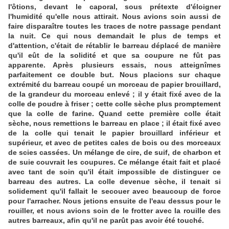
l'ôtions, devant le caporal, sous prétexte d'éloigner
l'humidité qu'elle nous attirait. Nous avions soin aussi de
faire disparaître toutes les traces de notre passage pendant
la nuit. Ce qui nous demandait le plus de temps et
d'attention, c'était de rétablir le barreau déplacé de manière
qu'il eût de la solidité et que sa coupure ne fût pas
apparente. Après plusieurs essais, nous atteignîmes
parfaitement ce double but. Nous placions sur chaque
extrémité du barreau coupé un morceau de papier brouillard,
de la grandeur du morceau enlevé ; il y était fixé avec de la
colle de poudre à friser ; cette colle sèche plus promptement
que la colle de farine. Quand cette première colle était
sèche, nous remettions le barreau en place ; il était fixé avec
de la colle qui tenait le papier brouillard inférieur et
supérieur, et avec de petites cales de bois ou des morceaux
de scies cassées. Un mélange de cire, de suif, de charbon et
de suie couvrait les coupures. Ce mélange était fait et placé
avec tant de soin qu'il était impossible de distinguer ce
barreau des autres. La colle devenue sèche, il tenait si
solidement qu'il fallait le secouer avec beaucoup de force
pour l'arracher. Nous jetions ensuite de l'eau dessus pour le
rouiller, et nous avions soin de le frotter avec la rouille des
autres barreaux, afin qu'il ne parût pas avoir été touché.