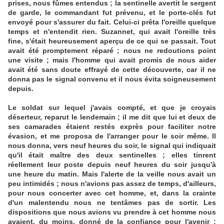
prises, nous fûmes entendus ; la sentinelle avertit le sergent
de garde, le commandant fut prévenu, et le porte-clés fut
envoyé pour s'assurer du fait. Celui-ci prêta l'oreille quelque
temps et n'entendit rien. Suzannet, qui avait l'oreille très
fine, s'était heureusement aperçu de ce qui se passait. Tout
avait été promptement réparé ; nous ne redoutions point
une visite ; mais l'homme qui avait promis de nous aider
avait été sans doute effrayé de cette découverte, car il ne
donna pas le signal convenu et il nous évita soigneusement
depuis.
Le soldat sur lequel j'avais compté, et que je croyais
déserteur, reparut le lendemain ; il me dit que lui et deux de
ses camarades étaient restés exprès pour faciliter notre
évasion, et me proposa de l'arranger pour le soir même. Il
nous donna, vers neuf heures du soir, le signal qui indiquait
qu'il était maître des deux sentinelles ; elles tinrent
réellement leur poste depuis neuf heures du soir jusqu'à
une heure du matin. Mais l'alerte de la veille nous avait un
peu intimidés ; nous n'avions pas assez de temps, d'ailleurs,
pour nous concerter avec cet homme, et, dans la crainte
d'un malentendu nous ne tentâmes pas de sortir. Les
dispositions que nous avions vu prendre à cet homme nous
avaient, du moins, donné de la confiance pour l'avenir ;