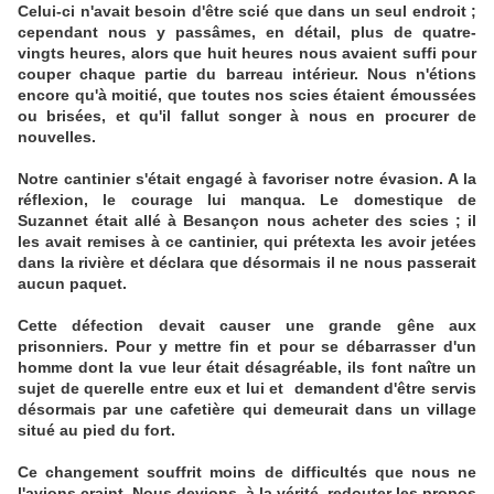
Celui-ci n'avait besoin d'être scié que dans un seul endroit ;
cependant nous y passâmes, en détail, plus de quatre-
vingts heures, alors que huit heures nous avaient suffi pour
couper chaque partie du barreau intérieur. Nous n'étions
encore qu'à moitié, que toutes nos scies étaient émoussées
ou brisées, et qu'il fallut songer à nous en procurer de
nouvelles.
Notre cantinier s'était engagé à favoriser notre évasion. A la
réflexion, le courage lui manqua. Le domestique de
Suzannet était allé à Besançon nous acheter des scies ; il
les avait remises à ce cantinier, qui prétexta les avoir jetées
dans la rivière et déclara que désormais il ne nous passerait
aucun paquet.
Cette défection devait causer une grande gêne aux
prisonniers. Pour y mettre fin et pour se débarrasser d'un
homme dont la vue leur était désagréable, ils font naître un
sujet de querelle entre eux et lui et demandent d'être servis
désormais par une cafetière qui demeurait dans un village
situé au pied du fort.
Ce changement souffrit moins de difficultés que nous ne
l'avions craint. Nous devions, à la vérité, redouter les propos