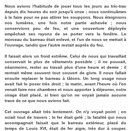
Nous avions l'habitude de jouer tous les jours au tric-trac
depuis dix heures du soir jusqu'à onze ; nous continuâmes
à le faire pour ne pas attirer les soupçons. Nous éteignions
nos lumières, une fois notre partie achevée ; nous
conservions peu de feu, et une couverture déployée
empêchait ses rayons de se porter vers la fenêtre. Le
morceau du barreau était enlevé, et l'un de nous se mettait à
l'ouvrage, tandis que l'autre restait auprès du feu.
Il faisait alors un froid extrême. Celui de nous qui travaillait
conservait le plus de vêtements possible ; il ne pouvait,
néanmoins, rester au travail plus d'une heure et demie ; il
rentrait même souvent tout couvert de givre. Il nous fallait
ensuite replacer le barreau à tâtons. Un long usage nous
avait fait le poser très droit ; le matin, avant l'heure où l'on
venait faire nos chambres et nous apporter à déjeuner, notre
cirage était placé, si bien qu'on ne voyait jamais aucune
trace de ce que nous avions fait.
Cet ouvrage allait très lentement. On n'y voyait point ; on
sciait tout de travers ; le fer était gelé ; la fatalité qui nous
accompagnait faisait que le barreau extérieur, placé du
temps de Louis XVI, était de fer aigre, très dur à couper.