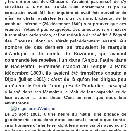
; les entreprises des Chouans n'avaient pas cessé de s'y
succéder. A la fin de l'année 1800, notamment, la police
consulaire avait été fort inquiète et avait fait surveiller de
près les chefs royalistes les plus connus. L'attentat de la
machine infernale (24 décembre 1800) vint prouver que ces
craintes n'étaient pas exagérées. Des arrestations en masse
furent alors ordonnées, et l'on redoubla de sévérité à l'égard
Au
des Chouans dont on s'était précédemment assuré.
nombre de ces derniers se trouvaient le marquis
d'Andigné et le comte de Suzannet, qui avaient
commandé les rebelles, l'un dans l'Anjou, l'autre dans
le Bas-Poitou. Enfermés d'abord au Temple, à Paris
(décembre 1800), ils avaient été transférés ensuite à
Dijon (juillet 1801) : c'est de là qu'on les dirigea peu
après sur le fort de Joux, près de Pontarlier.
D'Andigné
a laissé dans ses Mémoires le récit de leur captivité et de
leur évasion à tous deux. C'est ce récit que nous leur
empruntons.
Le 15 août 1801, à une heure du matin, une brigade de
gendarmerie entra dans notre casemate, tandis que trente-
cinq hommes d'infanterie, dont les armes visités avec soin ;
on ôta ce qu'on jugeait dangereux de nous laisser, canifs et