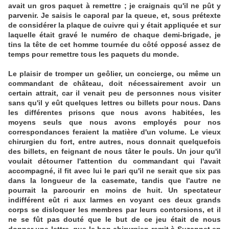
avait un gros paquet à remettre ; je craignais qu'il ne pût y
parvenir. Je saisis le caporal par la queue, et, sous prétexte
de considérer la plaque de cuivre qui y était appliquée et sur
laquelle était gravé le numéro de chaque demi-brigade, je
tins la tête de cet homme tournée du côté opposé assez de
temps pour remettre tous les paquets du monde.
Le plaisir de tromper un geôlier, un concierge, ou même un
commandant de château, doit nécessairement avoir un
certain attrait, car il venait peu de personnes nous visiter
sans qu'il y eût quelques lettres ou billets pour nous. Dans
les différentes prisons que nous avons habitées, les
moyens seuls que nous avons employés pour nos
correspondances feraient la matière d'un volume. Le vieux
chirurgien du fort, entre autres, nous donnait quelquefois
des billets, en feignant de nous tâter le pouls. Un jour qu'il
voulait détourner l'attention du commandant qui l'avait
accompagné, il fit avec lui le pari qu'il ne serait que six pas
dans la longueur de la casemate, tandis que l'autre ne
pourrait la parcourir en moins de huit. Un spectateur
indifférent eût ri aux larmes en voyant ces deux grands
corps se disloquer les membres par leurs contorsions, et il
ne se fût pas douté que le but de ce jeu était de nous