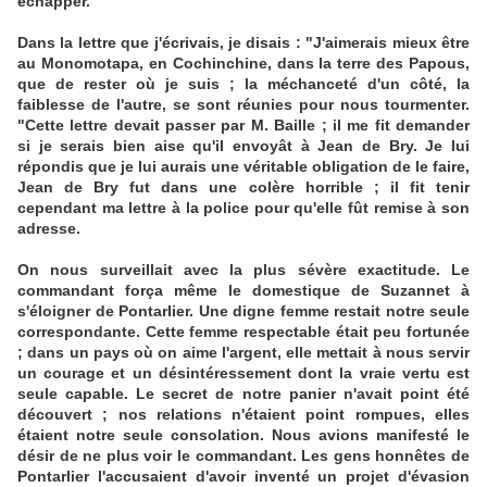
échapper.
Dans la lettre que j'écrivais, je disais : "J'aimerais mieux être
au Monomotapa, en Cochinchine, dans la terre des Papous,
que de rester où je suis ; la méchanceté d'un côté, la
faiblesse de l'autre, se sont réunies pour nous tourmenter.
"Cette lettre devait passer par M. Baille ; il me fit demander
si je serais bien aise qu'il envoyât à Jean de Bry. Je lui
répondis que je lui aurais une véritable obligation de le faire,
Jean de Bry fut dans une colère horrible ; il fit tenir
cependant ma lettre à la police pour qu'elle fût remise à son
adresse.
On nous surveillait avec la plus sévère exactitude. Le
commandant força même le domestique de Suzannet à
s'éloigner de Pontarlier. Une digne femme restait notre seule
correspondante. Cette femme respectable était peu fortunée
; dans un pays où on aime l'argent, elle mettait à nous servir
un courage et un désintéressement dont la vraie vertu est
seule capable. Le secret de notre panier n'avait point été
découvert ; nos relations n'étaient point rompues, elles
étaient notre seule consolation. Nous avions manifesté le
désir de ne plus voir le commandant. Les gens honnêtes de
Pontarlier l'accusaient d'avoir inventé un projet d'évasion