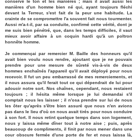
conservé le ton et les manières ; mais il avait aussi les
manières d'un homme bien né qui, ayant toujours fléchi
devant la Terreur, s'est fait de la peur une habitude. La
crainte de se compromettre l'a souvent fait nous tourmenter.
Aussi m'a-t-il, par sa conduite, confirmé cette vérité, dont je
me suis bien pénétré, que, dans les temps difficiles, il vaut
mieux avoir affaire à un coquin hardi qu'à un poltron
honnête homme.
Je commençai par remercier M. Baille des honneurs qu'il
avait bien voulu nous rendre, ajoutant que je ne pouvais
prendre pour une mesure de sûreté vis-à-vis de deux
hommes enchaînés l'appareil qu'il avait déployé pour nous
recevoir. Il fut un peu embarrassé de mes remerciements, et
il nous assura qu'il ferait tout ce qui dépendrait de lui pour
adoucir notre sort. Nos chaînes, cependant, nous restaient
toujours ; il hésita même lorsque je lui demandai s'il
comptait nous les laisser ; il n'osa prendre sur lui de nous
les ôter qu'après s'être bien assuré que nous n'en avions
pas dans le lieu d'où on nous avait tirés pour nous conduire
à son fort. Il nous retint quelque temps dans son logement,
nous y laissa même dîner tout à notre aise ; puis, après
beaucoup de compliments, il finit par nous mener dans une
cour obscure fermée d'une porte de fer et nous laissa là,