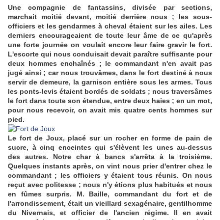
Une compagnie de fantassins, divisée par sections,
marchait moitié devant, moitié derrière nous ; les sous-
officiers et les gendarmes à cheval étaient sur les ailes. Les
derniers encourageaient de toute leur âme de ce qu'après
une forte journée on voulait encore leur faire gravir le fort.
L'escorte qui nous conduisait devait paraître suffisante pour
deux hommes enchaînés ; le commandant n'en avait pas
jugé ainsi ; car nous trouvâmes, dans le fort destiné à nous
servir de demeure, la garnison entière sous les armes. Tous
les ponts-levis étaient bordés de soldats ; nous traversâmes
le fort dans toute son étendue, entre deux haies ; en un mot,
pour nous recevoir, on avait mis quatre cents hommes sur
pied.
Le fort de Joux, placé sur un rocher en forme de pain de
sucre, à cinq enceintes qui s'élèvent les unes au-dessus
des autres. Notre char à bancs s'arrêta à la troisième.
Quelques instants après, on vint nous prier d'entrer chez le
commandant ; les officiers y étaient tous réunis. On nous
reçut avec politesse ; nous n'y étions plus habitués et nous
en fûmes surpris. M. Baille, commandant du fort et de
l'arrondissement, était un vieillard sexagénaire, gentilhomme
du Nivernais, et officier de l'ancien régime. Il en avait