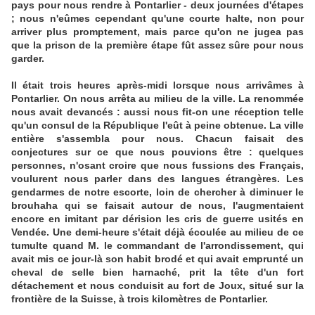
pays pour nous rendre à Pontarlier - deux journées d'étapes
; nous n'eûmes cependant qu'une courte halte, non pour
arriver plus promptement, mais parce qu'on ne jugea pas
que la prison de la première étape fût assez sûre pour nous
garder.
Il était trois heures après-midi lorsque nous arrivâmes à
Pontarlier. On nous arrêta au milieu de la ville. La renommée
nous avait devancés : aussi nous fit-on une réception telle
qu'un consul de la République l'eût à peine obtenue. La ville
entière s'assembla pour nous. Chacun faisait des
conjectures sur ce que nous pouvions être : quelques
personnes, n'osant croire que nous fussions des Français,
voulurent nous parler dans des langues étrangères. Les
gendarmes de notre escorte, loin de chercher à diminuer le
brouhaha qui se faisait autour de nous, l'augmentaient
encore en imitant par dérision les cris de guerre usités en
Vendée. Une demi-heure s'était déjà écoulée au milieu de ce
tumulte quand M. le commandant de l'arrondissement, qui
avait mis ce jour-là son habit brodé et qui avait emprunté un
cheval de selle bien harnaché, prit la tête d'un fort
détachement et nous conduisit au fort de Joux, situé sur la
frontière de la Suisse, à trois kilomètres de Pontarlier.