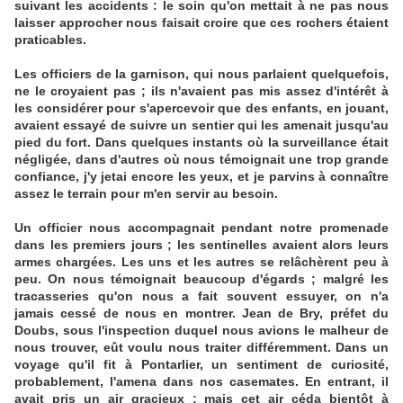
suivant les accidents : le soin qu'on mettait à ne pas nous
laisser approcher nous faisait croire que ces rochers étaient
praticables.
Les officiers de la garnison, qui nous parlaient quelquefois,
ne le croyaient pas ; ils n'avaient pas mis assez d'intérêt à
les considérer pour s'apercevoir que des enfants, en jouant,
avaient essayé de suivre un sentier qui les amenait jusqu'au
pied du fort. Dans quelques instants où la surveillance était
négligée, dans d'autres où nous témoignait une trop grande
confiance, j'y jetai encore les yeux, et je parvins à connaître
assez le terrain pour m'en servir au besoin.
Un officier nous accompagnait pendant notre promenade
dans les premiers jours ; les sentinelles avaient alors leurs
armes chargées. Les uns et les autres se relâchèrent peu à
peu. On nous témoignait beaucoup d'égards ; malgré les
tracasseries qu'on nous a fait souvent essuyer, on n'a
jamais cessé de nous en montrer. Jean de Bry, préfet du
Doubs, sous l'inspection duquel nous avions le malheur de
nous trouver, eût voulu nous traiter différemment. Dans un
voyage qu'il fit à Pontarlier, un sentiment de curiosité,
probablement, l'amena dans nos casemates. En entrant, il
avait pris un air gracieux ; mais cet air céda bientôt à