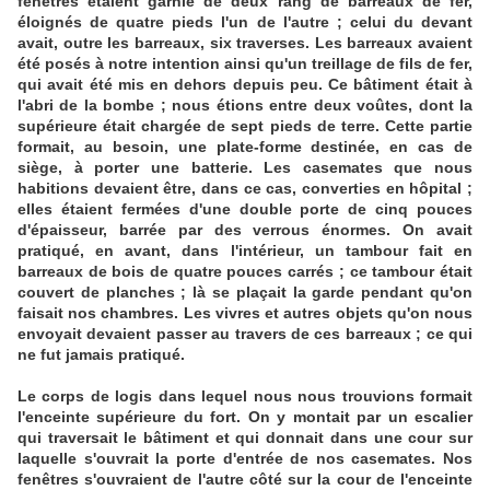
fenêtres étaient garnie de deux rang de barreaux de fer,
éloignés de quatre pieds l'un de l'autre ; celui du devant
avait, outre les barreaux, six traverses. Les barreaux avaient
été posés à notre intention ainsi qu'un treillage de fils de fer,
qui avait été mis en dehors depuis peu. Ce bâtiment était à
l'abri de la bombe ; nous étions entre deux voûtes, dont la
supérieure était chargée de sept pieds de terre. Cette partie
formait, au besoin, une plate-forme destinée, en cas de
siège, à porter une batterie. Les casemates que nous
habitions devaient être, dans ce cas, converties en hôpital ;
elles étaient fermées d'une double porte de cinq pouces
d'épaisseur, barrée par des verrous énormes. On avait
pratiqué, en avant, dans l'intérieur, un tambour fait en
barreaux de bois de quatre pouces carrés ; ce tambour était
couvert de planches ; là se plaçait la garde pendant qu'on
faisait nos chambres. Les vivres et autres objets qu'on nous
envoyait devaient passer au travers de ces barreaux ; ce qui
ne fut jamais pratiqué.
Le corps de logis dans lequel nous nous trouvions formait
l'enceinte supérieure du fort. On y montait par un escalier
qui traversait le bâtiment et qui donnait dans une cour sur
laquelle s'ouvrait la porte d'entrée de nos casemates. Nos
fenêtres s'ouvraient de l'autre côté sur la cour de l'enceinte