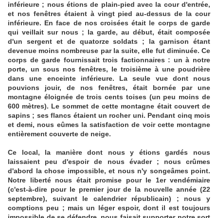
inférieure ; nous étions de plain-pied avec la cour d'entrée,
et nos fenêtres étaient à vingt pied au-dessus de la cour
inférieure. En face de nos croisées était le corps de garde
qui veillait sur nous ; la garde, au début, était composée
d'un sergent et de quatorze soldats ; la garnison étant
devenue moins nombreuse par la suite, elle fut diminuée. Ce
corps de garde fournissait trois factionnaires : un à notre
porte, un sous nos fenêtres, le troisième à une poudrière
dans une enceinte inférieure. La seule vue dont nous
pouvions jouir, de nos fenêtres, était bornée par une
montagne éloignée de trois cents toises (un peu moins de
600 mètres). Le sommet de cette montagne était couvert de
sapins ; ses flancs étaient un rocher uni. Pendant cinq mois
et demi, nous eûmes la satisfaction de voir cette montagne
entièrement couverte de neige.
Ce local, la manière dont nous y étions gardés nous
laissaient peu d'espoir de nous évader ; nous crûmes
d'abord la chose impossible, et nous n'y songeâmes point.
Notre liberté nous était promise pour le 1er vendémiaire
(c'est-à-dire pour le premier jour de la nouvelle année (22
septembre), suivant le calendrier républicain) ; nous y
comptions peu ; mais un léger espoir, dont il est toujours
impossible de se défendre, nous faisait supporter notre sort