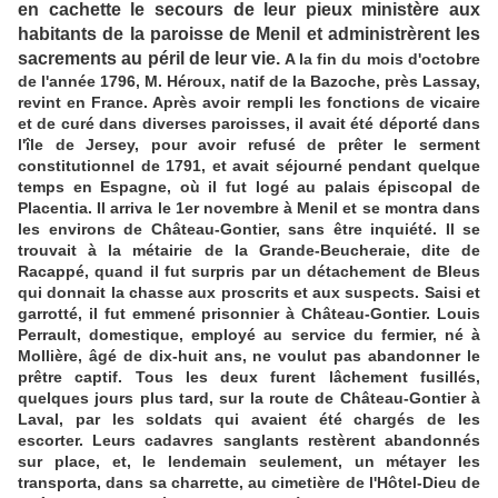
en cachette le secours de leur pieux ministère aux
habitants de la paroisse de Menil et administrèrent les
sacrements au péril de leur vie.
A la fin du mois d'octobre
de l'année 1796, M. Héroux, natif de la Bazoche, près Lassay,
revint en France. Après avoir rempli les fonctions de vicaire
et de curé dans diverses paroisses, il avait été déporté dans
l'île de Jersey, pour avoir refusé de prêter le serment
constitutionnel de 1791, et avait séjourné pendant quelque
temps en Espagne, où il fut logé au palais épiscopal de
Placentia. Il arriva le 1er novembre à Menil et se montra dans
les environs de Château-Gontier, sans être inquiété. Il se
trouvait à la métairie de la Grande-Beucheraie, dite de
Racappé, quand il fut surpris par un détachement de Bleus
qui donnait la chasse aux proscrits et aux suspects. Saisi et
garrotté, il fut emmené prisonnier à Château-Gontier. Louis
Perrault, domestique, employé au service du fermier, né à
Mollière, âgé de dix-huit ans, ne voulut pas abandonner le
prêtre captif. Tous les deux furent lâchement fusillés,
quelques jours plus tard, sur la route de Château-Gontier à
Laval, par les soldats qui avaient été chargés de les
escorter. Leurs cadavres sanglants restèrent abandonnés
sur place, et, le lendemain seulement, un métayer les
transporta, dans sa charrette, au cimetière de l'Hôtel-Dieu de