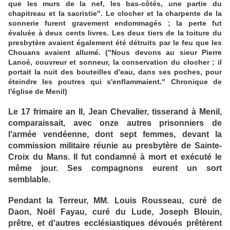
que les murs de la nef, les bas-côtés, une partie du
chapitreau et la sacristie". Le clocher et la charpente de la
sonnerie furent gravement endommagés ; la perte fut
évaluée à deux cents livres. Les deux tiers de la toiture du
presbytère avaient également été détruits par le feu que les
Chouans avaient allumé. ("Nous devons au sieur Pierre
Lanoé, couvreur et sonneur, la conservation du clocher ; il
portait la nuit des bouteilles d'eau, dans ses poches, pour
éteindre les poutres qui s'enflammaient." Chronique de
l'église de Menil)
Le 17 frimaire an II, Jean Chevalier, tisserand à Menil,
comparaissait, avec onze autres prisonniers de
l'armée vendéenne, dont sept femmes, devant la
commission militaire réunie au presbytère de Sainte-
Croix du Mans. Il fut condamné à mort et exécuté le
même jour. Ses compagnons eurent un sort
semblable.
Pendant la Terreur, MM. Louis Rousseau, curé de
Daon, Noël Fayau, curé du Lude, Joseph Blouin,
prêtre, et d'autres ecclésiastiques dévoués prêtèrent