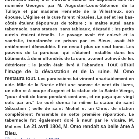
nommée Georges par M. Augustin-Louis-Salomon de la
Tullaye et par madame Henriette de la Villestreux, son
épouse. L'église et la cure furent réparées. La nef et les bas-
côtés étaient dépourvus de toiture ; le maître autel, sans
tabernacle, sans statues, sans tableaux, dégradé ; les petits
autels étaient démolis. Le pavage avait été enlevé et la
sacristie, transformée en prison par les Bleus, avait été
entièrement démeublée. Il ne restait plus un seul banc. Les
pauvres de la paroisse, qui s'étaient installés dans les
bâtiments à demi effondrés de la cure, avaient achevé de les
Tout offrait
détériorer ; le jardin était livré à l'abandon.
l'image de la dévastation et de la ruine. M. Omo
restaura tout.
Les paroissiens lui vinrent charitablement en
aide. Mlle de la Noerie offrit une somme de cent dix livres,
un ciboire à coupe d'argent et la statue de la Sainte Vierge,
"pour droit de banc pendant cent ans, et ne paya que vingt
sols par an." Le curé donna lui-même la statue de saint
Sébastien ; celle de saint Michel et un Christ de station
complétèrent l'ensemble de cette première réparation. Le
tabernacle fut également doré à neuf par le vicaire, M.
Le 21 avril 1804, M. Omo rendait sa belle âme à
Malines.
Dieu.