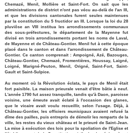
Chemazé, Menil, Mollière et Saint-Fort. On sait que les
administrations de district n'ont pas vécu au-delà de l'an III,
et que les divisions cantonales furent seules maintenues
par la constitution du 5 fructidor an III. Lorsque la loi du 28
pluviôse an VIII institua les arrondissements communaux
des sous-préfectures, le département de la Mayenne fut
divisé en trois arrondissements portant les noms de Laval,
de Mayenne et de Château-Gontier. Menil fut à cette époque
placé dans le canton et dans l'arrondissement de Château-
Gontier. Ce canton comprenait : Ampoigné, Azé, Bazouges,
Château-Gontier, Chemazé, Fromentières, Houssay, Laigné,
Loigné, Marigné-Peuton, Menil, Origné, Saint-Fort, Saint-
Gault et Saint-Sulpice.
Au moment où la Révolution éclata, le pays de Menil était
fort paisible. La maison prieurale venait d'être bâtie à neuf.
L'année 1790 fut assez tranquille, tandis qu'à Daon, paroisse
voisine, une émeute avait éclaté à l'occasion des glanes,
que le vicaire avait voulu recueillir, selon l'usage. Déjà, à
Château-Gontier, les officiers municipaux avaient refusé la
dîme des pailles, puis entrepris de démolir les remparts de la
ville, les restes du vieux château et le prieuré de Saint-Jean.
La mise à exécution des lois pour la spoliation de l'Eglise et