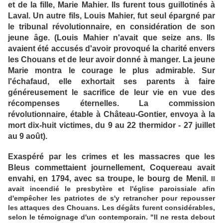
et de la fille, Marie Mahier. Ils furent tous guillotinés à
Laval. Un autre fils, Louis Mahier, fut seul épargné par
le tribunal révolutionnaire, en considération de son
jeune âge. (Louis Mahier n'avait que seize ans. Ils
avaient été accusés d'avoir provoqué la charité envers
les Chouans et de leur avoir donné à manger. La jeune
Marie montra le courage le plus admirable. Sur
l'échafaud, elle exhortait ses parents à faire
généreusement le sacrifice de leur vie en vue des
récompenses éternelles. La commission
révolutionnaire, étable à Château-Gontier, envoya à la
mort dix-huit victimes, du 9 au 22 thermidor - 27 juillet
au 9 août).
Exaspéré par les crimes et les massacres que les
Bleus commettaient journellement, Coquereau avait
envahi, en 1794, avec sa troupe, le bourg de Menil.
Il
avait incendié le presbytère et l'église paroissiale afin
d'empêcher les patriotes de s'y retrancher pour repousser
les attaques des Chouans. Les dégâts furent considérables,
selon le témoignage d'un contemporain. "Il ne resta debout