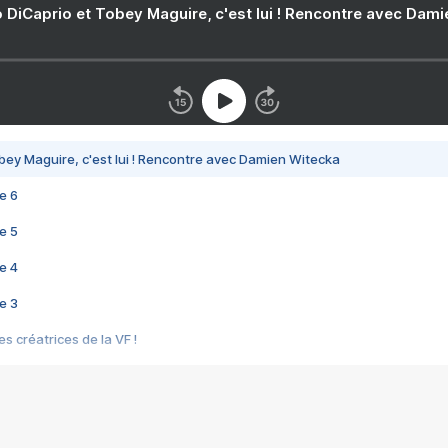
 DiCaprio et Tobey Maguire, c'est lui ! Rencontre avec Dam
bey Maguire, c'est lui ! Rencontre avec Damien Witecka
e 6
e 5
e 4
e 3
s créatrices de la VF !
e 2
e 1
e Mektoub My Love arrive enfin ! Rencontre avec Shaïn Boumedine et Sal