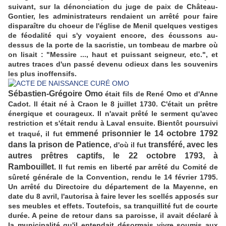
suivant, sur la dénonciation du juge de paix de Château-
Gontier, les administrateurs rendaient un arrêté pour faire
disparaître du choeur de l'église de Menil quelques vestiges
de féodalité qui s'y voyaient encore, des écussons au-
dessus de la porte de la sacristie, un tombeau de marbre où
on lisait : "Messire ..., haut et puissant seigneur, etc.", et
autres traces d'un passé devenu odieux dans les souvenirs
les plus inoffensifs.
Sébastien-Grégoire Omo
était fils de René Omo et d'Anne
Cadot. Il était né à Craon le 8 juillet 1730. C'était un prêtre
énergique et courageux. Il n'avait prêté le serment qu'avec
restriction et s'était rendu à Laval ensuite. Bientôt poursuivi
emmené prisonnier le 14 octobre 1792
et traqué, il fut
dans la prison de Patience
transféré, avec les
, d'où il fut
autres prêtres captifs, le 22 octobre 1793, à
Rambouillet.
Il fut remis en liberté par arrêté du Comité de
sûreté générale de la Convention, rendu le 14 février 1795.
Un arrêté du Directoire du département de la Mayenne, en
date du 8 avril, l'autorisa à faire lever les scellés apposés sur
ses meubles et effets. Toutefois, sa tranquillité fut de courte
durée. A peine de retour dans sa paroisse, il avait déclaré à
la municipalité qu'il entendait désormais vivre soumis aux