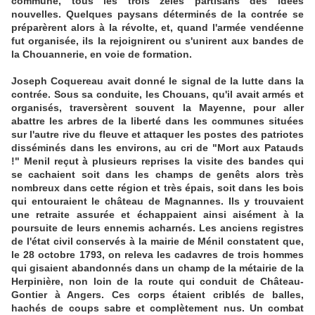
commune, tous les trois zélés partisans des idées
nouvelles. Quelques paysans déterminés de la contrée se
préparèrent alors à la révolte, et, quand l'armée vendéenne
fut organisée, ils la rejoignirent ou s'unirent aux bandes de
la Chouannerie, en voie de formation.
Joseph Coquereau avait donné le signal de la lutte dans la
contrée. Sous sa conduite, les Chouans, qu'il avait armés et
organisés, traversèrent souvent la Mayenne, pour aller
abattre les arbres de la liberté dans les communes situées
sur l'autre rive du fleuve et attaquer les postes des patriotes
disséminés dans les environs, au cri de "Mort aux Patauds
!" Menil reçut à plusieurs reprises la visite des bandes qui
se cachaient soit dans les champs de genêts alors très
nombreux dans cette région et très épais, soit dans les bois
qui entouraient le château de Magnannes. Ils y trouvaient
une retraite assurée et échappaient ainsi aisément à la
poursuite de leurs ennemis acharnés. Les anciens registres
de l'état civil conservés à la mairie de Ménil constatent que,
le 28 octobre 1793, on releva les cadavres de trois hommes
qui gisaient abandonnés dans un champ de la métairie de la
Herpinière, non loin de la route qui conduit de Château-
Gontier à Angers. Ces corps étaient criblés de balles,
hachés de coups sabre et complètement nus. Un combat