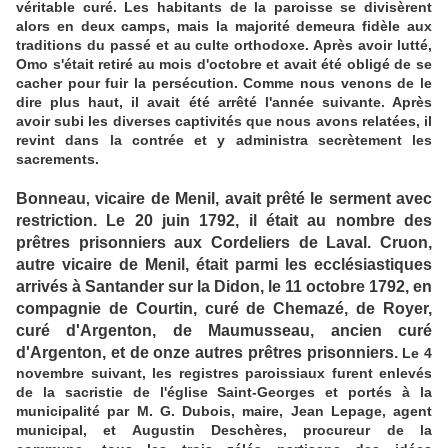
véritable curé. Les habitants de la paroisse se divisèrent
alors en deux camps, mais la majorité demeura fidèle aux
traditions du passé et au culte orthodoxe. Après avoir lutté,
Omo s'était retiré au mois d'octobre et avait été obligé de se
cacher pour fuir la persécution. Comme nous venons de le
dire plus haut, il avait été arrêté l'année suivante. Après
avoir subi les diverses captivités que nous avons relatées, il
revint dans la contrée et y administra secrètement les
sacrements.
Bonneau
vicaire de Menil,
avait prêté le serment avec
,
restriction. Le 20 juin 1792, il était au nombre des
prêtres prisonniers aux Cordeliers de Laval. Cruon,
autre vicaire de Menil, était parmi les ecclésiastiques
arrivés à Santander sur la Didon, le 11 octobre 1792, en
compagnie de Courtin, curé de Chemazé, de Royer,
curé d'Argenton, de Maumusseau, ancien curé
d'Argenton, et de onze autres prêtres prisonniers.
Le 4
novembre suivant, les registres paroissiaux furent enlevés
de la sacristie de l'église Saint-Georges et portés à la
municipalité par M. G. Dubois, maire, Jean Lepage, agent
municipal, et Augustin Deschères, procureur de la