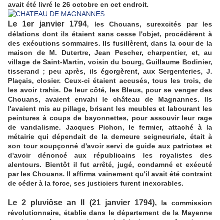
avait été livré le 26 octobre en cet endroit.
Le 1er janvier 1794
, les Chouans, surexcités par les
délations dont ils étaient sans cesse l'objet, procédèrent à
des exécutions sommaires. Ils fusillèrent, dans la cour de la
maison de M. Dutertre, Jean Pescher, charpentier, et, au
village de Saint-Martin, voisin du bourg, Guillaume Bodinier,
tisserand ; peu après, ils égorgèrent, aux Sergenteries, J.
Plaçais, closier. Ceux-ci étaient accusés, tous les trois, de
les avoir trahis. De leur côté, les Bleus, pour se venger des
Chouans, avaient envahi le château de Magnannes. Ils
l'avaient mis au pillage, brisant les meubles et labourant les
peintures à coups de bayonnettes, pour assouvir leur rage
de vandalisme. Jacques Pichon, le fermier, attaché à la
métairie qui dépendait de la demeure seigneuriale, était à
son tour soupçonné d'avoir servi de guide aux patriotes et
d'avoir dénoncé aux républicains les royalistes des
alentours. Bientôt il fut arrêté, jugé, condamné et exécuté
par les Chouans. Il affirma vainement qu'il avait été contraint
de céder à la force, ses justiciers furent inexorables.
Le 2 pluviôse an II (21 janvier 1794),
la commission
révolutionnaire, établie dans le département de la Mayenne