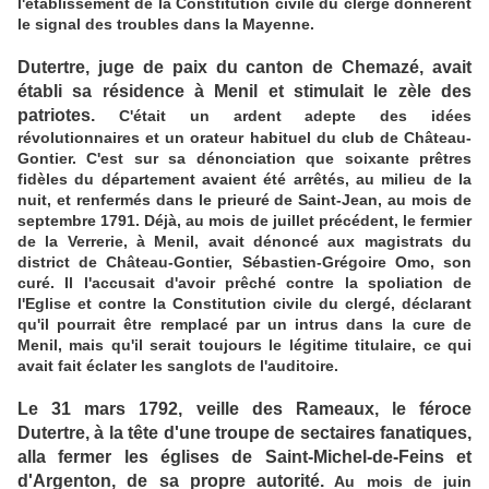
l'établissement de la Constitution civile du clergé donnèrent
le signal des troubles dans la Mayenne.
Dutertre, juge de paix du canton de Chemazé, avait
établi sa résidence à Menil et stimulait le zèle des
patriotes.
C'était un ardent adepte des idées
révolutionnaires et un orateur habituel du club de Château-
Gontier. C'est sur sa dénonciation que soixante prêtres
fidèles du département avaient été arrêtés, au milieu de la
nuit, et renfermés dans le prieuré de Saint-Jean, au mois de
septembre 1791. Déjà, au mois de juillet précédent, le fermier
de la Verrerie, à Menil, avait dénoncé aux magistrats du
district de Château-Gontier, Sébastien-Grégoire Omo, son
curé. Il l'accusait d'avoir prêché contre la spoliation de
l'Eglise et contre la Constitution civile du clergé, déclarant
qu'il pourrait être remplacé par un intrus dans la cure de
Menil, mais qu'il serait toujours le légitime titulaire, ce qui
avait fait éclater les sanglots de l'auditoire.
Le 31 mars 1792, veille des Rameaux, le féroce
Dutertre, à la tête d'une troupe de sectaires fanatiques,
alla fermer les églises de Saint-Michel-de-Feins et
d'Argenton, de sa propre autorité.
Au mois de juin