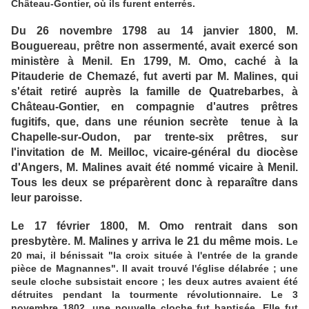
Château-Gontier, où ils furent enterrés.
Du 26 novembre 1798 au 14 janvier 1800, M.
Bouguereau, prêtre non assermenté, avait exercé son
ministère à Menil. En 1799, M. Omo, caché à la
Pitauderie de Chemazé, fut averti par M. Malines, qui
s'était retiré auprès la famille de Quatrebarbes, à
Château-Gontier, en compagnie d'autres prêtres
fugitifs, que, dans une réunion secrète tenue à la
Chapelle-sur-Oudon, par trente-six prêtres, sur
l'invitation de M. Meilloc, vicaire-général du diocèse
d'Angers, M. Malines avait été nommé vicaire à Menil.
Tous les deux se préparèrent donc à reparaître dans
leur paroisse.
Le 17 février 1800, M. Omo rentrait dans son
presbytère. M. Malines y arriva le 21 du même mois.
Le
20 mai, il bénissait "la croix située à l'entrée de la grande
pièce de Magnannes". Il avait trouvé l'église délabrée ; une
seule cloche subsistait encore ; les deux autres avaient été
détruites pendant la tourmente révolutionnaire. Le 3
novembre 1802, une nouvelle cloche fut baptisée. Elle fut