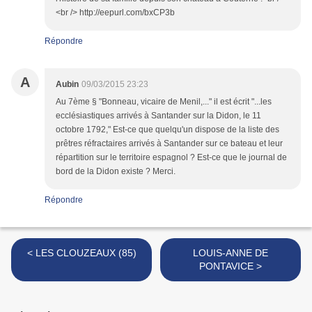
<br /> http://eepurl.com/bxCP3b
Répondre
A
Aubin
09/03/2015 23:23
Au 7ème § "Bonneau, vicaire de Menil,..." il est écrit "...les
ecclésiastiques arrivés à Santander sur la Didon, le 11
octobre 1792," Est-ce que quelqu'un dispose de la liste des
prêtres réfractaires arrivés à Santander sur ce bateau et leur
répartition sur le territoire espagnol ? Est-ce que le journal de
bord de la Didon existe ? Merci.
Répondre
< LES CLOUZEAUX (85)
LOUIS-ANNE DE
PONTAVICE >