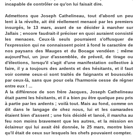
incapable de contrôler ce qu'on lui faisait dire.
Admettons que Joseph Cathelineau, tout d'abord un peu
lent à la révolte, ait été réellement menacé par les premiers
insurgés, le 13 mars, avant de se décider à marcher sur
Jallais ; encore faudrait-il préciser en quoi auraient consisté
les menaces. Ceux-là seuls pourraient s'offusquer de
l'expression qui ne connaissent point à fond le caractère de
nos paysans des Mauges et du Bocage vendéen ; même
aujourd'hui, un jour d'assemblée, de préveil, de tirage ou
d'élections, lorsqu'il s'agit d'une manifestation collective à
faire, il y a toujours des ardents et des hésitants, et il faut
voir comme ceux-ci sont traités de faignants et bousculés
par ceux-là, sans que pour cela l'harmonie cesse de régner
entre eux ! ...
A la différence de son frère Jacques, Joseph Cathelineau
était parmi les hésitants, et il a bien pu être quelque peu pris
à partie par les ardents ; voilà tout. Mais au fond, comme on
dit dans le langage de chez nous, lui et les camarades
étaient bien d'assent ; une fois décidé et lancé, il marcha au
feu non moins bravement que les autres, et la mission en
éclaireur qui lui avait été donnée, le 25 mars, montre bien
qu'il était de ceux sur lesquels les chefs pouvaient compter.