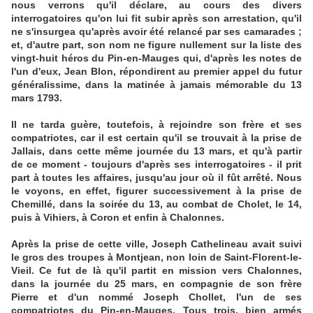
nous verrons qu'il déclare, au cours des divers
interrogatoires qu'on lui fit subir après son arrestation, qu'il
ne s'insurgea qu'après avoir été relancé par ses camarades ;
et, d'autre part, son nom ne figure nullement sur la liste des
vingt-huit héros du Pin-en-Mauges qui, d'après les notes de
l'un d'eux, Jean Blon, répondirent au premier appel du futur
généralissime, dans la matinée à jamais mémorable du 13
mars 1793.
Il ne tarda guère, toutefois, à rejoindre son frère et ses
compatriotes, car il est certain qu'il se trouvait à la prise de
Jallais, dans cette même journée du 13 mars, et qu'à partir
de ce moment - toujours d'après ses interrogatoires - il prit
part à toutes les affaires, jusqu'au jour où il fût arrêté. Nous
le voyons, en effet, figurer successivement à la prise de
Chemillé, dans la soirée du 13, au combat de Cholet, le 14,
puis à Vihiers, à Coron et enfin à Chalonnes.
Après la prise de cette ville, Joseph Cathelineau avait suivi
le gros des troupes à Montjean, non loin de Saint-Florent-le-
Vieil. Ce fut de là qu'il partit en mission vers Chalonnes,
dans la journée du 25 mars, en compagnie de son frère
Pierre et d'un nommé Joseph Chollet, l'un de ses
compatriotes du Pin-en-Mauges. Tous trois, bien armés