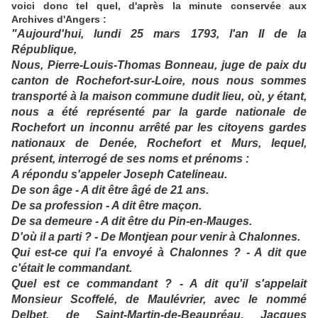
voici donc tel quel, d'après la minute conservée aux
Archives d'Angers :
"Aujourd'hui, lundi 25 mars 1793, l'an II de la
République,
Nous, Pierre-Louis-Thomas Bonneau, juge de paix du
canton de Rochefort-sur-Loire, nous nous sommes
transporté à la maison commune dudit lieu, où, y étant,
nous a été représenté par la garde nationale de
Rochefort un inconnu arrêté par les citoyens gardes
nationaux de Denée, Rochefort et Murs, lequel,
présent, interrogé de ses noms et prénoms :
A répondu s'appeler Joseph Catelineau.
De son âge - A dit être âgé de 21 ans.
De sa profession - A dit être maçon.
De sa demeure - A dit être du Pin-en-Mauges.
D'où il a parti ? - De Montjean pour venir à Chalonnes.
Qui est-ce qui l'a envoyé à Chalonnes ? - A dit que
c'était le commandant.
Quel est ce commandant ? - A dit qu'il s'appelait
Monsieur Scoffelé, de Maulévrier, avec le nommé
Delbet, de Saint-Martin-de-Beaupréau, Jacques