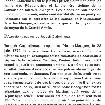
Joseph Cathelineau fut le premier prisonnier tombé entre les
mains des Républicains et la première victime de la
Commission militaire d'Angers. Les pièces de son dossier,
ainsi qu'on va le voir, renferment des détails on ne peut plus
instructifs sur le caractère et les causes de l'insurrection
dans les Mauges, en même temps que sur la physionomie
du noyau de la Grande Armée.
Joseph Cathelineau naquit au Pin-en-Mauges, le 23
juin 1772.
Son père, Jean Cathelineau, exerçait l'humble
métier de maçon et remplissait les fonctions de sacristain à
l'église de la paroisse. Sa mère, Perrine Hudon, avait déjà
donné le jour à de nombreux enfants. Dix frères et soeurs,
en effet, formaient une vraie nichée patriarcale au foyer du
bon sacristain, et Jacques, l'un des plus âgés, avait treize
ans lorsque vint au monde le petit Joseph. Jean Cathelineau
et sa femme étaient de ces braves gens comme il en existe
encore beaucoup, Dieu merci, dans notre Bocage non moins
réfractaire aux principes de Malthus qu'à ceux de la
République athée : leur coeur était pur de tout sentiment
d'égoïsme ; la religion leur avait appris à ne point douter du
bon Dieu, et ils s'en rapportaient en toute confiance à Celui