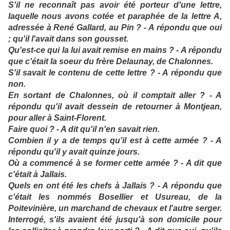
S'il ne reconnaît pas avoir été porteur d'une lettre,
laquelle nous avons cotée et paraphée de la lettre A,
adressée à René Gallard, au Pin ? - A répondu que oui
; qu'il l'avait dans son gousset.
Qu'est-ce qui la lui avait remise en mains ? - A répondu
que c'était la soeur du frère Delaunay, de Chalonnes.
S'il savait le contenu de cette lettre ? - A répondu que
non.
En sortant de Chalonnes, où il comptait aller ? - A
répondu qu'il avait dessein de retourner à Montjean,
pour aller à Saint-Florent.
Faire quoi ? - A dit qu'il n'en savait rien.
Combien il y a de temps qu'il est à cette armée ? - A
répondu qu'il y avait quinze jours.
Où a commencé à se former cette armée ? - A dit que
c'était à Jallais.
Quels en ont été les chefs à Jallais ? - A répondu que
c'était les nommés Bosellier et Usureau, de la
Poitevinière, un marchand de chevaux et l'autre serger.
Interrogé, s'ils avaient été jusqu'à son domicile pour