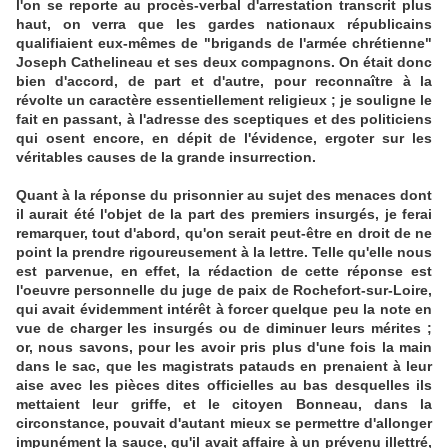
l'on se reporte au procès-verbal d'arrestation transcrit plus
haut, on verra que les gardes nationaux républicains
qualifiaient eux-mêmes de "brigands de l'armée chrétienne"
Joseph Cathelineau et ses deux compagnons. On était donc
bien d'accord, de part et d'autre, pour reconnaître à la
révolte un caractère essentiellement religieux ; je souligne le
fait en passant, à l'adresse des sceptiques et des politiciens
qui osent encore, en dépit de l'évidence, ergoter sur les
véritables causes de la grande insurrection.
Quant à la réponse du prisonnier au sujet des menaces dont
il aurait été l'objet de la part des premiers insurgés, je ferai
remarquer, tout d'abord, qu'on serait peut-être en droit de ne
point la prendre rigoureusement à la lettre. Telle qu'elle nous
est parvenue, en effet, la rédaction de cette réponse est
l'oeuvre personnelle du juge de paix de Rochefort-sur-Loire,
qui avait évidemment intérêt à forcer quelque peu la note en
vue de charger les insurgés ou de diminuer leurs mérites ;
or, nous savons, pour les avoir pris plus d'une fois la main
dans le sac, que les magistrats patauds en prenaient à leur
aise avec les pièces dites officielles au bas desquelles ils
mettaient leur griffe, et le citoyen Bonneau, dans la
circonstance, pouvait d'autant mieux se permettre d'allonger
impunément la sauce, qu'il avait affaire à un prévenu illettré,