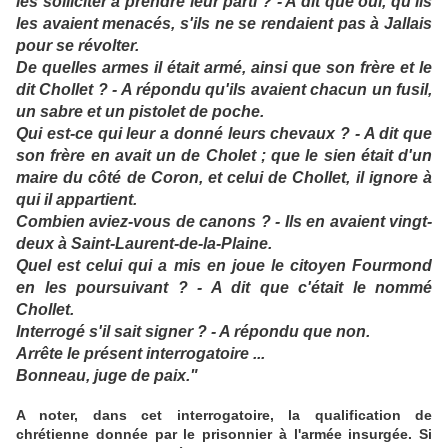
les solliciter à prendre leur parti ? - A dit que oui, qu'ils
les avaient menacés, s'ils ne se rendaient pas à Jallais
pour se révolter.
De quelles armes il était armé, ainsi que son frère et le
dit Chollet ? - A répondu qu'ils avaient chacun un fusil,
un sabre et un pistolet de poche.
Qui est-ce qui leur a donné leurs chevaux ? - A dit que
son frère en avait un de Cholet ; que le sien était d'un
maire du côté de Coron, et celui de Chollet, il ignore à
qui il appartient.
Combien aviez-vous de canons ? - Ils en avaient vingt-
deux à Saint-Laurent-de-la-Plaine.
Quel est celui qui a mis en joue le citoyen Fourmond
en les poursuivant ? - A dit que c'était le nommé
Chollet.
Interrogé s'il sait signer ? - A répondu que non.
Arrête le présent interrogatoire ...
Bonneau, juge de paix."
A noter, dans cet interrogatoire, la qualification de
chrétienne donnée par le prisonnier à l'armée insurgée. Si