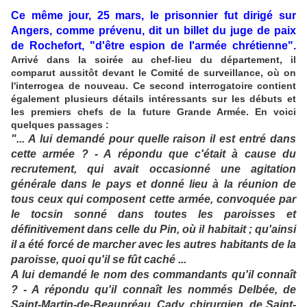
Ce même jour, 25 mars, le prisonnier fut dirigé sur
Angers, comme prévenu, dit un billet du juge de paix
de Rochefort, "d'être espion de l'armée chrétienne".
Arrivé dans la soirée au chef-lieu du département, il
comparut aussitôt devant le Comité de surveillance, où on
l'interrogea de nouveau. Ce second interrogatoire contient
également plusieurs détails intéressants sur les débuts et
les premiers chefs de la future Grande Armée. En voici
quelques passages :
"... A lui demandé pour quelle raison il est entré dans
cette armée ? - A répondu que c'était à cause du
recrutement, qui avait occasionné une agitation
générale dans le pays et donné lieu à la réunion de
tous ceux qui composent cette armée, convoquée par
le tocsin sonné dans toutes les paroisses et
définitivement dans celle du Pin, où il habitait ; qu'ainsi
il a été forcé de marcher avec les autres habitants de la
paroisse, quoi qu'il se fût caché ...
A lui demandé le nom des commandants qu'il connaît
? - A répondu qu'il connaît les nommés Delbée, de
Saint-Martin-de-Beaupréau, Cady, chirurgien, de Saint-