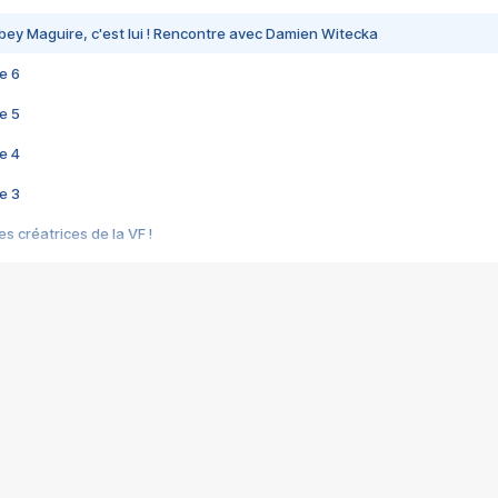
bey Maguire, c'est lui ! Rencontre avec Damien Witecka
e 6
e 5
e 4
e 3
s créatrices de la VF !
e 2
e 1
e Mektoub My Love arrive enfin ! Rencontre avec Shaïn Boumedine et Sal
i : après Toni en famille
elle réalise le bouleversant Dites lui que je l'aime
ais ! Rencontre autour de Vie privée de Rebecca Zlotowski