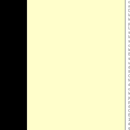
c
m
D
l
l
p
L
s
l
s
c
l
s
u
d
I
C
f
d
c
l
j
p
d
E
1
é