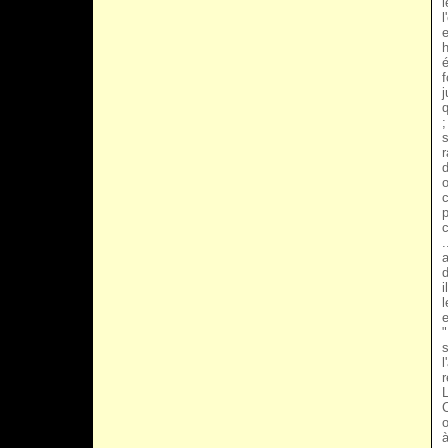
l
l
e
h
f
j
q
;
s
r
d
o
c
p
.
a
d
i
l
e
"
s
l
r
o
à