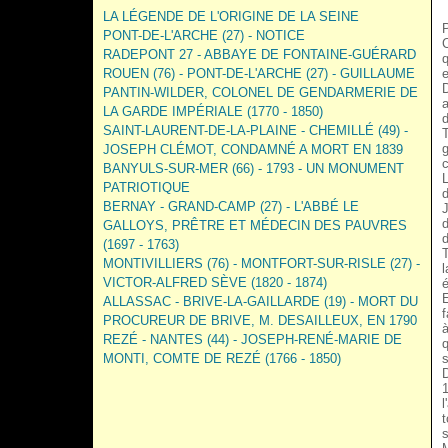
LA LÉGENDE DE L'ORIGINE DE LA SEINE
P
PONT-DE-L'ARCHE (27) - NOTICE
C
RADEPONT 27 - ABBAYE DE FONTAINE-GUÉRARD
q
ROUEN (76) - PONT-DE-L'ARCHE (27) - GUILLAUME
e
D
PANTIN-WILDER, COLONEL DE GENDARMERIE DE
a
LA GARDE IMPÉRIALE (1770 - 1850)
d
SAINT-LAURENT-DE-LA-PLAINE - CHEMILLÉ (49) -
T
g
JOSEPH CLÉMOT, CONDAMNÉ A MORT EN 1839
c
BANYULS-SUR-MER (66) - 1793 - UN MONUMENT
L
PATRIOTIQUE
d
BERNAY - GRAND-CAMP (27) - L'ABBÉ LE
J
d
GALLOYS, PRÊTRE ET MÉDECIN DES PAUVRES
d
(1697 - 1763)
T
MONTIVILLIERS (76) - MONTFORT-SUR-RISLE (27) -
l
VICTOR-ALFRED SÈVE (1820 - 1874)
é
E
ALLASSAC - BRIVE-LA-GAILLARDE (19) - MORT DU
f
PROCUREUR DE BRIVE, M. DESAILLEUX, EN 1790
à
REZÉ - NANTES (44) - JOSEPH-RENÉ-MARIE DE
q
MONTI, COMTE DE REZÉ (1766 - 1850)
s
D
1
l
t