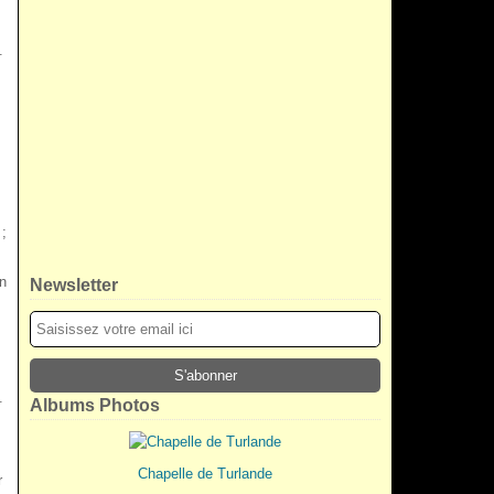
.
 ;
on
Newsletter
.
Albums Photos
Chapelle de Turlande
r