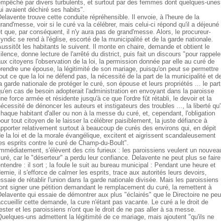
empêché par divers turbulents, et surtout par des femmes dont quelques-unes
ui avaient déchiré ses habits".
elavente trouve cette conduite répréhensible. Il envoie, à l'heure de la
rand'messe, voir si le curé va la célébrer, mais celui-ci répond qu'il a déjeuné
t que, par conséquent, il n'y aura pas de grand'messe. Alors, le procureur-
yndic se rend à l'église, escorté de la municipalité et de la garde nationale.
ussitôt les habitants le suivent. Il monte en chaire, demande et obtient le
ilence, donne lecture de l'arrêté du district, puis fait un discours "pour rappele
ux citoyens l'observation de la loi, la permission donnée par elle au curé de
rendre une épouse, la légitimité de son mariage, puisqu'on peut se permettre
out ce que la loi ne défend pas, la nécessité de la part de la municipalité et d
a garde nationale de protéger le curé, son épouse et leurs propriétés ... le part
u'en cas de besoin adopterait l'administration en envoyant dans la paroisse
ne force armée et résidente jusqu'à ce que l'ordre fût rétabli, le devoir et la
écessité de dénoncer les auteurs et instigateurs des troubles ..., la liberté qu
haque habitant d'aller ou non à la messe du curé, et, cependant, l'obligation
our tout citoyen de le laisser la célébrer paisiblement, la juste défiance à
pporter relativement surtout à beaucoup de curés des environs qui, en dépit
e la loi et de la morale évangélique, excitent et aigrissent scandaleusement
es esprits contre le curé de Champ-du-Boult".
mmédiatement, s'élèvent des cris furieux : les paroissiens veulent un nouvea
uré, car le "déserteur" a perdu leur confiance. Delavente ne peut plus se faire
ntendre : il sort ; la foule le suit au bureau municipal : Pendant une heure et
emie, il s'efforce de calmer les esprits, trace aux autorités leurs devoirs,
ssaie de rétablir l'union dans la garde nationale divisée. Mais les paroissiens
ont signer une pétition demandant le remplacement du curé, la remettent à
elavente qui essaie de démontrer aux plus "éclairés" que le Directoire ne peu
ccueillir cette demande, la cure n'étant pas vacante. Le curé a le droit de
ester et les paroissiens n'ont que le droit de ne pas aller à sa messe.
uelques-uns admettent la légitimité de ce mariage, mais ajoutent "qu'ils ne