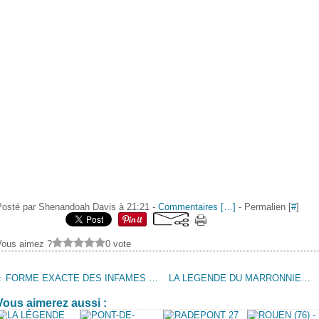
Posté par Shenandoah Davis à 21:21 -
Commentaires [
…
]
- Permalien [
#
]
Vous aimez ?
0 vote
FORME EXACTE DES INFAMES POIGNARDS ...
LA LEGENDE DU MARRONNIER DU 20 MARS
Vous aimerez aussi :