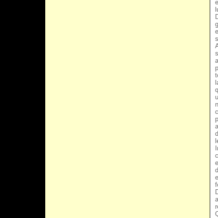
l
D
g
e
s
A
s
a
p
t
l
q
u
n
c
p
a
d
l
I
c
e
d
e
f
D
a
r
Q