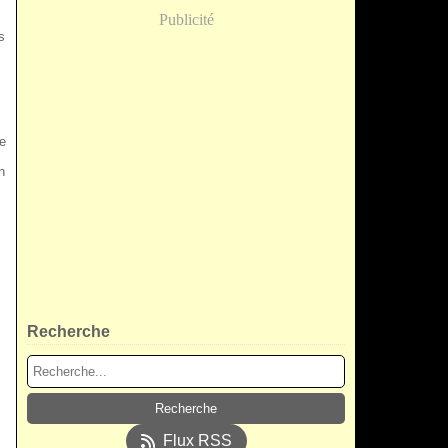
Publicité
s
le
n
Recherche
Flux RSS