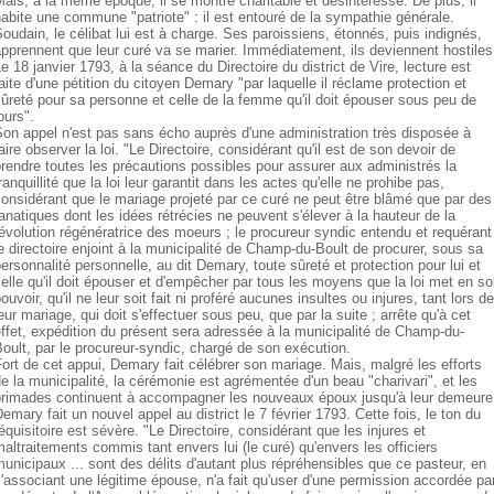
ais, à la même époque, il se montre charitable et désintéressé. De plus, il
abite une commune "patriote" : il est entouré de la sympathie générale.
oudain, le célibat lui est à charge. Ses paroissiens, étonnés, puis indignés,
pprennent que leur curé va se marier. Immédiatement, ils deviennent hostiles
e 18 janvier 1793, à la séance du Directoire du district de Vire, lecture est
aite d'une pétition du citoyen Demary "par laquelle il réclame protection et
ûreté pour sa personne et celle de la femme qu'il doit épouser sous peu de
ours".
on appel n'est pas sans écho auprès d'une administration très disposée à
aire observer la loi. "Le Directoire, considérant qu'il est de son devoir de
rendre toutes les précautions possibles pour assurer aux administrés la
ranquillité que la loi leur garantit dans les actes qu'elle ne prohibe pas,
onsidérant que le mariage projeté par ce curé ne peut être blâmé que par des
anatiques dont les idées rétrécies ne peuvent s'élever à la hauteur de la
évolution régénératrice des moeurs ; le procureur syndic entendu et requérant
e directoire enjoint à la municipalité de Champ-du-Boult de procurer, sous sa
ersonnalité personnelle, au dit Demary, toute sûreté et protection pour lui et
elle qu'il doit épouser et d'empêcher par tous les moyens que la loi met en s
ouvoir, qu'il ne leur soit fait ni proféré aucunes insultes ou injures, tant lors de
eur mariage, qui doit s'effectuer sous peu, que par la suite ; arrête qu'à cet
ffet, expédition du présent sera adressée à la municipalité de Champ-du-
oult, par le procureur-syndic, chargé de son exécution.
ort de cet appui, Demary fait célébrer son mariage. Mais, malgré les efforts
e la municipalité, la cérémonie est agrémentée d'un beau "charivari", et les
brimades continuent à accompagner les nouveaux époux jusqu'à leur demeure
emary fait un nouvel appel au district le 7 février 1793. Cette fois, le ton du
équisitoire est sévère. "Le Directoire, considérant que les injures et
altraitements commis tant envers lui (le curé) qu'envers les officiers
unicipaux ... sont des délits d'autant plus répréhensibles que ce pasteur, en
'associant une légitime épouse, n'a fait qu'user d'une permission accordée pa