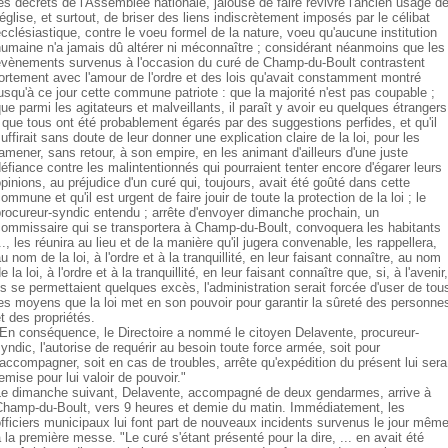
es décrets de l'Assemblée nationale, jalouse de faire revivre l'ancien usage d
'église, et surtout, de briser des liens indiscrètement imposés par le célibat
cclésiastique, contre le voeu formel de la nature, voeu qu'aucune institution
umaine n'a jamais dû altérer ni méconnaître ; considérant néanmoins que les
évènements survenus à l'occasion du curé de Champ-du-Boult contrastent
ortement avec l'amour de l'ordre et des lois qu'avait constamment montré
usqu'à ce jour cette commune patriote : que la majorité n'est pas coupable ;
ue parmi les agitateurs et malveillants, il paraît y avoir eu quelques étrangers
 que tous ont été probablement égarés par des suggestions perfides, et qu'il
uffirait sans doute de leur donner une explication claire de la loi, pour les
amener, sans retour, à son empire, en les animant d'ailleurs d'une juste
éfiance contre les malintentionnés qui pourraient tenter encore d'égarer leurs
pinions, au préjudice d'un curé qui, toujours, avait été goûté dans cette
ommune et qu'il est urgent de faire jouir de toute la protection de la loi ; le
rocureur-syndic entendu ; arrête d'envoyer dimanche prochain, un
commissaire qui se transportera à Champ-du-Boult, convoquera les habitants
.., les réunira au lieu et de la manière qu'il jugera convenable, les rappellera,
u nom de la loi, à l'ordre et à la tranquillité, en leur faisant connaître, au nom
e la loi, à l'ordre et à la tranquillité, en leur faisant connaître que, si, à l'avenir,
ls se permettaient quelques excès, l'administration serait forcée d'user de tou
es moyens que la loi met en son pouvoir pour garantir la sûreté des personne
t des propriétés.
En conséquence, le Directoire a nommé le citoyen Delavente, procureur-
yndic, l'autorise de requérir au besoin toute force armée, soit pour
'accompagner, soit en cas de troubles, arrête qu'expédition du présent lui sera
emise pour lui valoir de pouvoir."
Le dimanche suivant, Delavente, accompagné de deux gendarmes, arrive à
Champ-du-Boult, vers 9 heures et demie du matin. Immédiatement, les
fficiers municipaux lui font part de nouveaux incidents survenus le jour même
 la première messe. "Le curé s'étant présenté pour la dire, ... en avait été