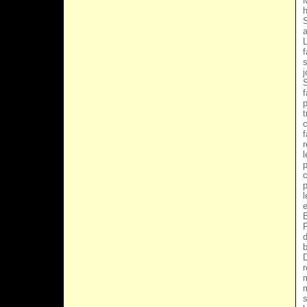
M
h
S
a
L
f
s
j
S
f
p
t
c
f
r
l
p
c
p
l
e
B
F
d
D
r
m
m
s