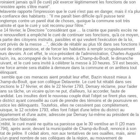
roiraient jamais qu'il (le curé) pût exercer légitimement les fonctions de son
inistère après s'être marié".
elavente rapporte l'impression que le curé n'est pas en danger, mais il n'a plu
a confiance des habitants : "Il me paraît bien difficile qu'il puisse tenir
ongtemps contre un pareil état de choses, quoique la commune soit très
atriote et que le curé y soit reconnu pour l'être."
e 14 février, le Directoire "considérant que ... la crainte que pareils excès ne
e renouvellent a empêché le curé de continuer ses fonctions, qu'à ce moyen,
a partie des citoyens instruits, paisibles et qui veulent l'exécution de la loi,
ont privés de la messe ...", décide de rétablir au plus tôt dans ses fonctions 
uré de cette paroisse, et de forcer les habitants à remplir scrupuleusement
eurs devoirs. A cet effet, le vice-président de l'administration, Charles-Augusti
Bazin, ira, accompagné de la force armée, à Champ-du-Boult, le dimanche
uivant, et le curé sera invité à célébrer la messe à 10 heures. S'il est besoin,
ne force armée sera établie à demeure dans la commune et on arrêtera tout
élinquant.
l semble que ces menaces aient produit leur effet, Bazin réussit mieux à
hamp-du-Boult, que son collègue Delavente. Le curé fut rétabli dans ses
onctions le 17 février, et dès le 22 février 1793, Demary réclame, pour l'aider
ans sa tâche, un vicaire qu'on ne put, d'ailleurs, lui accorder, faute de
andidat. Les insultes dont le nouveau couple était l'objet se firent plus rares,
e district ayant conseillé au curé de prendre des témoins et de poursuivre en
ustice les délinquants. Toutefois, elles ne cessèrent pas complètement,
uisque, le 12 octobre 1793, elles font l'objet d'une lettre du district au
épartement et d'une autre, adressée par Demary lui-même au président de la
Convention Nationale.
ntêté, le curé marié ne quitta sa paroisse que le 30 ventôse an II (20 mars
794), après avoir, devant la municipalité de Champ-du-Boult, renoncé à son
tat de prêtre. Il cédait alors, non aux tentatives de ses ouailles, mais, ainsi
qu'un grand nombre de ses collègues de la région, au mouvement de