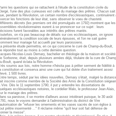
armi les questions qui se rattachent à l'étude de la constitution civile du
lergé, l'une des plus curieuses est celle du mariage des prêtres. Chacun sait
ue, pendant la Révolution, un certain nombre d'ecclésiastiques, continuèrent 
xercer les fonctions de leur état, sans observer le voeu de chasteté.
ifférents décrets (les premiers ont été promulgués en 1792) montrent que les
ssemblées révolutionnaires eurent à se prononcer sur ce sujet : leurs
écisions furent favorables aux intérêts des prêtres mariés.
outefois, on n'a pas beaucoup de détails sur ces ecclésiastiques, on ignore
énéralement la condition sociale de leurs épouses, et l'on ne sait guère
omment leur mariage fut accueilli par leurs paroissiens.
a présente étude permettra, en ce qui concerne le curé de Champ-du-Boult,
e répondre tout au moins à cette dernière question.
acques-Nicolas-Louis Demary, bachelier en théologie de la maison et société
e Sorbonne, était, depuis plusieurs années déjà, titulaire de la cure de Cham
u-Boult, quand éclata la Révolution.
rès soumis aux lois, notre homme n'hésita pas à prêter serment de fidélité à
a constitution et conserva ainsi une cure qui fut dotée d'un traitement assez
levé, 1 500 livres.
ntre temps, séduit par les idées nouvelles, Demary s'était, malgré la distanc
ait inscrire comme membre de la Société des Amis de la Constitution siégean
 Vire. Dès le 11 septembre 1790, il put y entendre les dissertations de
uelques ecclésiastiques notoires, le cordelier Malo, le professeur Jean Alais,
ur le mariage des prêtres.
ans sa paroisse, il se montre d'ailleurs assez intolérant puisque, le 30 août
791, nous le voyons demander à l'administration du district de Vire
'autorisation de "refuser les ornements et les vases sacrés de son église à
out prêtre insermenté ..." Il réclame même "qu'il leur soit fait défense de
sonner la messe".