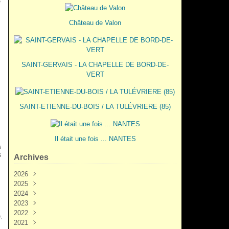
e
Château de Valon
SAINT-GERVAIS - LA CHAPELLE DE BORD-DE-
VERT
SAINT-ETIENNE-DU-BOIS / LA TULÉVRIERE (85)
Il était une fois ... NANTES
s
s
Archives
2026
2025
Juin
(3)
2024
Mai
Décembre
(2)
(5)
2023
Mars
Novembre
Novembre
(3)
(7)
(6)
2022
Février
Octobre
Octobre
Décembre
(2)
(9)
(1)
(3)
,
2021
Janvier
Septembre
Septembre
Novembre
Décembre
(1)
(7)
(3)
(6)
(6)