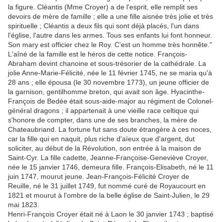
la figure. Cléantis (Mme Croyer) a de l'esprit, elle remplit ses
devoirs de mère de famille ; elle a une fille aisnée très jolie et très
spirituelle ; Cléantis a deux fils qui sont déjà placés, l'un dans
l'église, l'autre dans les armes. Tous ses enfants lui font honneur.
Son mary est officier chez le Roy. C'est un homme très honnête."
L'aîné de la famille est le héros de cette notice. François-
Abraham devint chanoine et sous-trésorier de la cathédrale. La
jolie Anne-Marie-Félicité, née le 11 février 1745, ne se maria qu'à
28 ans ; elle épousa (le 30 novembre 1773), un jeune officier de
la garnison, gentilhomme breton, qui avait son âge. Hyacinthe-
François de Bedée était sous-aide-major au régiment de Colonel-
général dragons ; il appartenait à une vieille race celtique qui
s'honore de compter, dans une de ses branches, la mère de
Chateaubriand. La fortune fut sans doute étrangère à ces noces,
car la fille qui en naquit, plus riche d'aïeux que d'argent, dut
soliciter, au début de la Révolution, son entrée à la maison de
Saint-Cyr. La fille cadette, Jeanne-Françoise-Geneviève Croyer,
née le 15 janvier 1746, demeura fille. François-Elisabeth, né le 11
juin 1747, mourut jeune. Jean-François-Félicité Croyer de
Reuille, né le 31 juillet 1749, fut nommé curé de Royaucourt en
1821 et mourut à l'ombre de la belle église de Saint-Julien, le 29
mai 1823.
Henri-François Croyer était né à Laon le 30 janvier 1743 ; baptisé