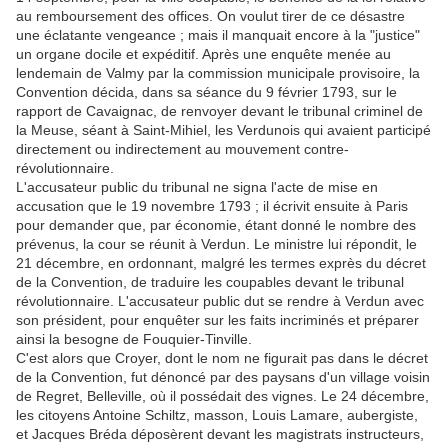
au remboursement des offices. On voulut tirer de ce désastre
une éclatante vengeance ; mais il manquait encore à la "justice"
un organe docile et expéditif. Après une enquête menée au
lendemain de Valmy par la commission municipale provisoire, la
Convention décida, dans sa séance du 9 février 1793, sur le
rapport de Cavaignac, de renvoyer devant le tribunal criminel de
la Meuse, séant à Saint-Mihiel, les Verdunois qui avaient participé
directement ou indirectement au mouvement contre-
révolutionnaire.
L'accusateur public du tribunal ne signa l'acte de mise en
accusation que le 19 novembre 1793 ; il écrivit ensuite à Paris
pour demander que, par économie, étant donné le nombre des
prévenus, la cour se réunit à Verdun. Le ministre lui répondit, le
21 décembre, en ordonnant, malgré les termes exprès du décret
de la Convention, de traduire les coupables devant le tribunal
révolutionnaire. L'accusateur public dut se rendre à Verdun avec
son président, pour enquêter sur les faits incriminés et préparer
ainsi la besogne de Fouquier-Tinville.
C'est alors que Croyer, dont le nom ne figurait pas dans le décret
de la Convention, fut dénoncé par des paysans d'un village voisin
de Regret, Belleville, où il possédait des vignes. Le 24 décembre,
les citoyens Antoine Schiltz, masson, Louis Lamare, aubergiste,
et Jacques Bréda déposèrent devant les magistrats instructeurs,