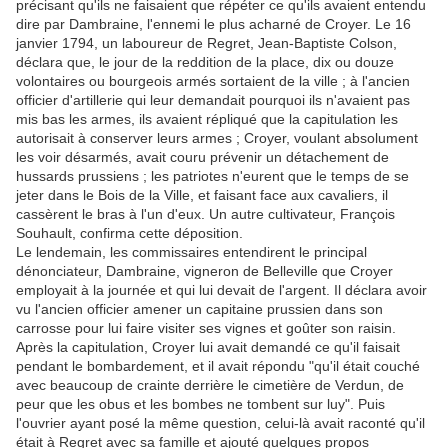
précisant qu'ils ne faisaient que répéter ce qu'ils avaient entendu
dire par Dambraine, l'ennemi le plus acharné de Croyer. Le 16
janvier 1794, un laboureur de Regret, Jean-Baptiste Colson,
déclara que, le jour de la reddition de la place, dix ou douze
volontaires ou bourgeois armés sortaient de la ville ; à l'ancien
officier d'artillerie qui leur demandait pourquoi ils n'avaient pas
mis bas les armes, ils avaient répliqué que la capitulation les
autorisait à conserver leurs armes ; Croyer, voulant absolument
les voir désarmés, avait couru prévenir un détachement de
hussards prussiens ; les patriotes n'eurent que le temps de se
jeter dans le Bois de la Ville, et faisant face aux cavaliers, il
cassèrent le bras à l'un d'eux. Un autre cultivateur, François
Souhault, confirma cette déposition.
Le lendemain, les commissaires entendirent le principal
dénonciateur, Dambraine, vigneron de Belleville que Croyer
employait à la journée et qui lui devait de l'argent. Il déclara avoir
vu l'ancien officier amener un capitaine prussien dans son
carrosse pour lui faire visiter ses vignes et goûter son raisin.
Après la capitulation, Croyer lui avait demandé ce qu'il faisait
pendant le bombardement, et il avait répondu "qu'il était couché
avec beaucoup de crainte derrière le cimetière de Verdun, de
peur que les obus et les bombes ne tombent sur luy". Puis
l'ouvrier ayant posé la même question, celui-là avait raconté qu'il
était à Regret avec sa famille et ajouté quelques propos