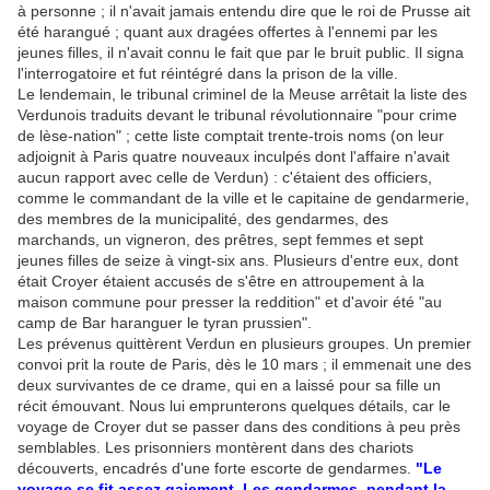
à personne ; il n'avait jamais entendu dire que le roi de Prusse ait
été harangué ; quant aux dragées offertes à l'ennemi par les
jeunes filles, il n'avait connu le fait que par le bruit public. Il signa
l'interrogatoire et fut réintégré dans la prison de la ville.
Le lendemain, le tribunal criminel de la Meuse arrêtait la liste des
Verdunois traduits devant le tribunal révolutionnaire "pour crime
de lèse-nation" ; cette liste comptait trente-trois noms (on leur
adjoignit à Paris quatre nouveaux inculpés dont l'affaire n'avait
aucun rapport avec celle de Verdun) : c'étaient des officiers,
comme le commandant de la ville et le capitaine de gendarmerie,
des membres de la municipalité, des gendarmes, des
marchands, un vigneron, des prêtres, sept femmes et sept
jeunes filles de seize à vingt-six ans. Plusieurs d'entre eux, dont
était Croyer étaient accusés de s'être en attroupement à la
maison commune pour presser la reddition" et d'avoir été "au
camp de Bar haranguer le tyran prussien".
Les prévenus quittèrent Verdun en plusieurs groupes. Un premier
convoi prit la route de Paris, dès le 10 mars ; il emmenait une des
deux survivantes de ce drame, qui en a laissé pour sa fille un
récit émouvant. Nous lui emprunterons quelques détails, car le
voyage de Croyer dut se passer dans des conditions à peu près
semblables. Les prisonniers montèrent dans des chariots
découverts, encadrés d'une forte escorte de gendarmes.
"Le
voyage se fit assez gaiement. Les gendarmes, pendant la