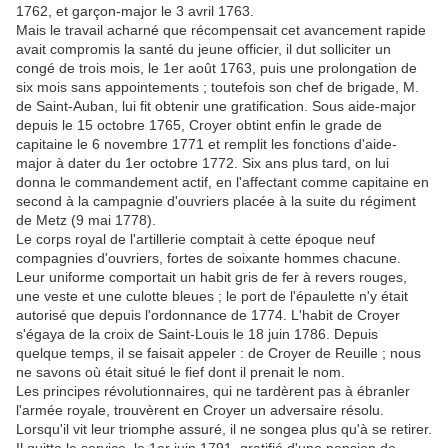
1762, et garçon-major le 3 avril 1763.
Mais le travail acharné que récompensait cet avancement rapide
avait compromis la santé du jeune officier, il dut solliciter un
congé de trois mois, le 1er août 1763, puis une prolongation de
six mois sans appointements ; toutefois son chef de brigade, M.
de Saint-Auban, lui fit obtenir une gratification. Sous aide-major
depuis le 15 octobre 1765, Croyer obtint enfin le grade de
capitaine le 6 novembre 1771 et remplit les fonctions d'aide-
major à dater du 1er octobre 1772. Six ans plus tard, on lui
donna le commandement actif, en l'affectant comme capitaine en
second à la campagnie d'ouvriers placée à la suite du régiment
de Metz (9 mai 1778).
Le corps royal de l'artillerie comptait à cette époque neuf
compagnies d'ouvriers, fortes de soixante hommes chacune.
Leur uniforme comportait un habit gris de fer à revers rouges,
une veste et une culotte bleues ; le port de l'épaulette n'y était
autorisé que depuis l'ordonnance de 1774. L'habit de Croyer
s'égaya de la croix de Saint-Louis le 18 juin 1786. Depuis
quelque temps, il se faisait appeler : de Croyer de Reuille ; nous
ne savons où était situé le fief dont il prenait le nom.
Les principes révolutionnaires, qui ne tardèrent pas à ébranler
l'armée royale, trouvèrent en Croyer un adversaire résolu.
Lorsqu'il vit leur triomphe assuré, il ne songea plus qu'à se retirer.