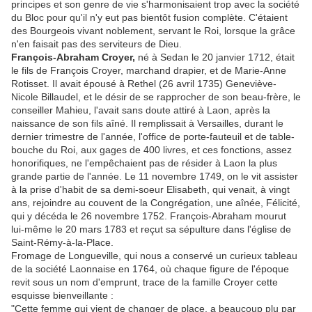
principes et son genre de vie s'harmonisaient trop avec la société
du Bloc pour qu'il n'y eut pas bientôt fusion complète. C'étaient
des Bourgeois vivant noblement, servant le Roi, lorsque la grâce
n'en faisait pas des serviteurs de Dieu.
François-Abraham Croyer,
né à Sedan le 20 janvier 1712, était
le fils de François Croyer, marchand drapier, et de Marie-Anne
Rotisset. Il avait épousé à Rethel (26 avril 1735) Geneviève-
Nicole Billaudel, et le désir de se rapprocher de son beau-frère, le
conseiller Mahieu, l'avait sans doute attiré à Laon, après la
naissance de son fils aîné. Il remplissait à Versailles, durant le
dernier trimestre de l'année, l'office de porte-fauteuil et de table-
bouche du Roi, aux gages de 400 livres, et ces fonctions, assez
honorifiques, ne l'empêchaient pas de résider à Laon la plus
grande partie de l'année. Le 11 novembre 1749, on le vit assister
à la prise d'habit de sa demi-soeur Elisabeth, qui venait, à vingt
ans, rejoindre au couvent de la Congrégation, une aînée, Félicité,
qui y décéda le 26 novembre 1752. François-Abraham mourut
lui-même le 20 mars 1783 et reçut sa sépulture dans l'église de
Saint-Rémy-à-la-Place.
Fromage de Longueville, qui nous a conservé un curieux tableau
de la société Laonnaise en 1764, où chaque figure de l'époque
revit sous un nom d'emprunt, trace de la famille Croyer cette
esquisse bienveillante :
"Cette femme qui vient de changer de place, a beaucoup plu par