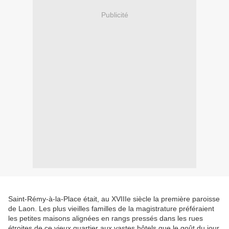
Publicité
Saint-Rémy-à-la-Place était, au XVIIIe siècle la première paroisse
de Laon. Les plus vieilles familles de la magistrature préféraient
les petites maisons alignées en rangs pressés dans les rues
étroites de ce vieux quartier aux vastes hôtels que le goût du jour