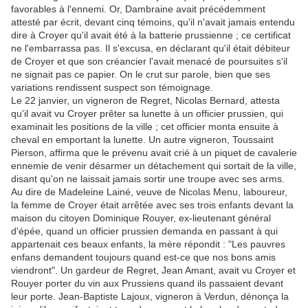
favorables à l'ennemi. Or, Dambraine avait précédemment
attesté par écrit, devant cinq témoins, qu'il n'avait jamais entendu
dire à Croyer qu'il avait été à la batterie prussienne ; ce certificat
ne l'embarrassa pas. Il s'excusa, en déclarant qu'il était débiteur
de Croyer et que son créancier l'avait menacé de poursuites s'il
ne signait pas ce papier. On le crut sur parole, bien que ses
variations rendissent suspect son témoignage.
Le 22 janvier, un vigneron de Regret, Nicolas Bernard, attesta
qu'il avait vu Croyer prêter sa lunette à un officier prussien, qui
examinait les positions de la ville ; cet officier monta ensuite à
cheval en emportant la lunette. Un autre vigneron, Toussaint
Pierson, affirma que le prévenu avait crié à un piquet de cavalerie
ennemie de venir désarmer un détachement qui sortait de la ville,
disant qu'on ne laissait jamais sortir une troupe avec ses arms.
Au dire de Madeleine Lainé, veuve de Nicolas Menu, laboureur,
la femme de Croyer était arrêtée avec ses trois enfants devant la
maison du citoyen Dominique Rouyer, ex-lieutenant général
d'épée, quand un officier prussien demanda en passant à qui
appartenait ces beaux enfants, la mère répondit : "Les pauvres
enfans demandent toujours quand est-ce que nos bons amis
viendront". Un gardeur de Regret, Jean Amant, avait vu Croyer et
Rouyer porter du vin aux Prussiens quand ils passaient devant
leur porte. Jean-Baptiste Lajoux, vigneron à Verdun, dénonça la