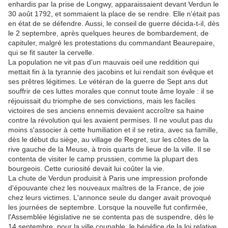
enhardis par la prise de Longwy, apparaissaient devant Verdun le
30 août 1792, et sommaient la place de se rendre. Elle n'était pas
en état de se défendre. Aussi, le conseil de guerre décida-t-il, dès
le 2 septembre, après quelques heures de bombardement, de
capituler, malgré les protestations du commandant Beaurepaire,
qui se fit sauter la cervelle.
La population ne vit pas d'un mauvais oeil une reddition qui
mettait fin à la tyrannie des jacobins et lui rendait son évêque et
ses prêtres légitimes. Le vétéran de la guerre de Sept ans dut
souffrir de ces luttes morales que connut toute âme loyale : il se
réjouissait du triomphe de ses convictions, mais les faciles
victoires de ses anciens ennemis devaient accroître sa haine
contre la révolution qui les avaient permises. Il ne voulut pas du
moins s'associer à cette humiliation et il se retira, avec sa famille,
dès le début du siège, au village de Regret, sur les côtes de la
rive gauche de la Meuse, à trois quarts de lieue de la ville. Il se
contenta de visiter le camp prussien, comme la plupart des
bourgeois. Cette curiosité devait lui coûter la vie.
La chute de Verdun produisit à Paris une impression profonde
d'épouvante chez les nouveaux maîtres de la France, de joie
chez leurs victimes. L'annonce seule du danger avait provoqué
les journées de septembre. Lorsque la nouvelle fut confirmée,
l'Assemblée législative ne se contenta pas de suspendre, dès le
14 septembre, pour la ville coupable, le bénéfice de la loi relative