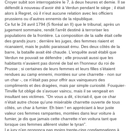
Croyer subit son interrogatoire le 7, à deux heures et demie. Il se
défendit à nouveau d'avoir été à Verdun pendant le siège ; il était
alors à Regret, où il n'eut aucune relation avec les officiers
prussiens ou d'autres ennemis de la république.
Ce fut le 24 avril 1794 (5 floréal an II) que le tribunal, après un
jugement sommaire, rendit l'arrêt destiné à terroriser les
populations de la frontière. La composition de la salle était celle
des grands jours ; derrière les juges, des femmes riaient et
ricanaient, mais le public paraissait ému. Des deux côtés de la
barre, la bataille avait été chaude. L'enquête avait établi que
Verdun ne pouvait se défendre ; elle prouvait aussi que les
habitants n'avaient pas donné de bal en l'honneur du roi de
Prusse ; si certaines de leurs femmes et leurs filles s'étaient
rendues au camp ennemi, montées sur une charrette - non sur
un char -, ce n'était pas pour offrir aux vainqueurs des
compliments et des dragées, mais par simple curiosité. Fouquier-
Tinville fut obligé de s'avouer vaincu, mais il se vengeait en
insultant ses victimes. "On vous a dit, s'écriait-il, que ce char
n'était autre chose qu'une misérable charrette ouverte de tous
côtés, un char à fumier. Eh bien ! en appréciant à leur juste
valeur ces femmes rampantes, montées dans leur voiture à
fumier, je dis que jamais cette charrette n'en voitura tant que
lorsque ces femmes allèrent visiter le tyran".
Le jury n'en prononça pas moins trente-cinq condamnations à