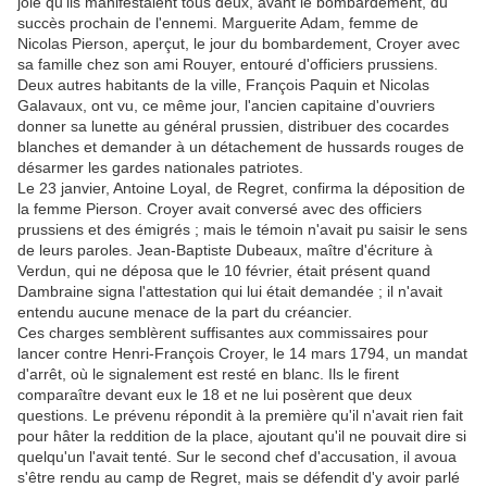
joie qu'ils manifestaient tous deux, avant le bombardement, du
succès prochain de l'ennemi. Marguerite Adam, femme de
Nicolas Pierson, aperçut, le jour du bombardement, Croyer avec
sa famille chez son ami Rouyer, entouré d'officiers prussiens.
Deux autres habitants de la ville, François Paquin et Nicolas
Galavaux, ont vu, ce même jour, l'ancien capitaine d'ouvriers
donner sa lunette au général prussien, distribuer des cocardes
blanches et demander à un détachement de hussards rouges de
désarmer les gardes nationales patriotes.
Le 23 janvier, Antoine Loyal, de Regret, confirma la déposition de
la femme Pierson. Croyer avait conversé avec des officiers
prussiens et des émigrés ; mais le témoin n'avait pu saisir le sens
de leurs paroles. Jean-Baptiste Dubeaux, maître d'écriture à
Verdun, qui ne déposa que le 10 février, était présent quand
Dambraine signa l'attestation qui lui était demandée ; il n'avait
entendu aucune menace de la part du créancier.
Ces charges semblèrent suffisantes aux commissaires pour
lancer contre Henri-François Croyer, le 14 mars 1794, un mandat
d'arrêt, où le signalement est resté en blanc. Ils le firent
comparaître devant eux le 18 et ne lui posèrent que deux
questions. Le prévenu répondit à la première qu'il n'avait rien fait
pour hâter la reddition de la place, ajoutant qu'il ne pouvait dire si
quelqu'un l'avait tenté. Sur le second chef d'accusation, il avoua
s'être rendu au camp de Regret, mais se défendit d'y avoir parlé