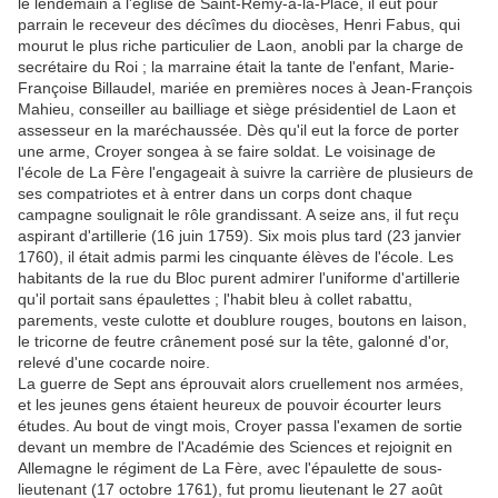
le lendemain à l'église de Saint-Rémy-à-la-Place, il eut pour
parrain le receveur des décîmes du diocèses, Henri Fabus, qui
mourut le plus riche particulier de Laon, anobli par la charge de
secrétaire du Roi ; la marraine était la tante de l'enfant, Marie-
Françoise Billaudel, mariée en premières noces à Jean-François
Mahieu, conseiller au bailliage et siège présidentiel de Laon et
assesseur en la maréchaussée. Dès qu'il eut la force de porter
une arme, Croyer songea à se faire soldat. Le voisinage de
l'école de La Fère l'engageait à suivre la carrière de plusieurs de
ses compatriotes et à entrer dans un corps dont chaque
campagne soulignait le rôle grandissant. A seize ans, il fut reçu
aspirant d'artillerie (16 juin 1759). Six mois plus tard (23 janvier
1760), il était admis parmi les cinquante élèves de l'école. Les
habitants de la rue du Bloc purent admirer l'uniforme d'artillerie
qu'il portait sans épaulettes ; l'habit bleu à collet rabattu,
parements, veste culotte et doublure rouges, boutons en laison,
le tricorne de feutre crânement posé sur la tête, galonné d'or,
relevé d'une cocarde noire.
La guerre de Sept ans éprouvait alors cruellement nos armées,
et les jeunes gens étaient heureux de pouvoir écourter leurs
études. Au bout de vingt mois, Croyer passa l'examen de sortie
devant un membre de l'Académie des Sciences et rejoignit en
Allemagne le régiment de La Fère, avec l'épaulette de sous-
lieutenant (17 octobre 1761), fut promu lieutenant le 27 août