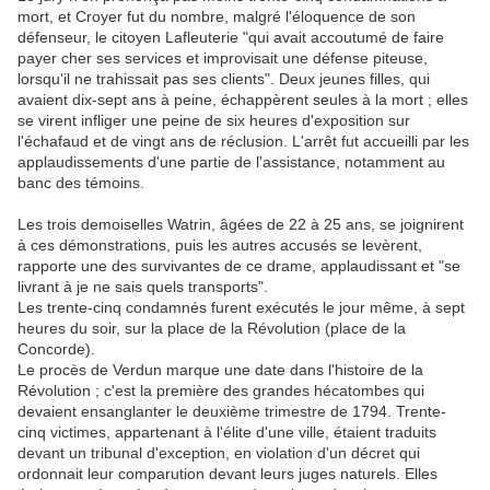
mort, et Croyer fut du nombre, malgré l'éloquence de son
défenseur, le citoyen Lafleuterie "qui avait accoutumé de faire
payer cher ses services et improvisait une défense piteuse,
lorsqu'il ne trahissait pas ses clients". Deux jeunes filles, qui
avaient dix-sept ans à peine, échappèrent seules à la mort ; elles
se virent infliger une peine de six heures d'exposition sur
l'échafaud et de vingt ans de réclusion. L'arrêt fut accueilli par les
applaudissements d'une partie de l'assistance, notamment au
banc des témoins.
Les trois demoiselles Watrin, âgées de 22 à 25 ans, se joignirent
à ces démonstrations, puis les autres accusés se levèrent,
rapporte une des survivantes de ce drame, applaudissant et "se
livrant à je ne sais quels transports".
Les trente-cinq condamnés furent exécutés le jour même, à sept
heures du soir, sur la place de la Révolution (place de la
Concorde).
Le procès de Verdun marque une date dans l'histoire de la
Révolution ; c'est la première des grandes hécatombes qui
devaient ensanglanter le deuxième trimestre de 1794. Trente-
cinq victimes, appartenant à l'élite d'une ville, étaient traduits
devant un tribunal d'exception, en violation d'un décret qui
ordonnait leur comparution devant leurs juges naturels. Elles