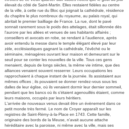
élevait du côté de Saint-Martin. Elles restaient fidèles au centre
de la ville, à cette rue du Bloc qui joignait la cathédrale, résidence
du chapitre le plus nombreux du royaume, au palais royal, qui
abritait le premier bailliage de France. La rue, dont le pavé
sonnait rarement sous le poids des attelages, était sillonnée dès
l'aurore par les allées et venues de ses habitants affairés ;
conseillers et avocats en robe, se rendant à l'audience, après
avoir entendu la messe dans le temple élégant élevé par leur
zèle, ecclésiastiques gagnant la cathédrale, l'évêché ou le
séminaire, ménagères ouvrant leur maison et demeurant sur le
seuil pour se conter les nouvelles de la ville. Tous ces gens
menaient, depuis de longs siècles, la même vie intime, que des
alliances venaient souvent resserrer. Leurs occupations les
rapprochaient à chaque instant de la journée. Ils assistaient aux
mêmes offices ; ils pouvaient se donner rendez-vous sous les
dalles de leur église, où ils venaient dormir leur dernier sommeil,
pendant que les bancs où ils s'étaient agenouillés étaient, comme
leurs maisons, occupés par leurs héritiers.
L'arrivée de nouveaux venus devait être un évènement dans ce
petit monde très fermé. Le nom de Croyer apparaît sur les
registres de Saint-Rémy-à-la-Place en 1743. Cette famille,
originaire des bords de la Meuse, n'avait aucune attache
héréditaire avec la paroisse, ni même avec la ville, mais ses