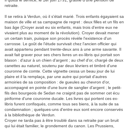
Il quitta le service, le 1er juin 1791, gratifié d'une pension de
retraite.
Il se retira à Verdun, où il s'était marié. Trois enfants égayaient sa
maison de ville et sa campagne de regret : deux filles et un fils en
bas âge (Croyer avait eu six enfants, mais trois d'entre eux ne
vivaient plus au moment de la révolution). Croyer devait mener
un certain train, puisque son procès révèle l'existence d'un
carrosse. Le goût de l'étude survivait chez l'ancien officier qui
avait appartenu pendant trente-deux ans à une arme savante. Il
avait fait graver pour ses chers livres un ex-libris qui portait son
blason : d'azur à un chien d'argent ; au chef d'or, chargé de deux
canettes au naturel, soutenu par deux lévriers et timbré d'une
couronne de comte. Cette vignette cessa un beau jour de lui
plaire et il la remplaça, par une autre qui portait d'autres
armoiries de sa composition : de gueules au chevron d'or,
accompagné en pointe d'une bure de sanglier d'argent ; le petit-
fils des bourgeois de Sedan ne craignit pas de sommer cet écu
piriforme d'une couronne ducale. Les livres qui portent ces ex-
libris furent confisqués, comme tous ses biens, à la suite de sa
condamnation ; quelques-uns d'entre eux sont encore conservés
à la bibliothèque de Verdun.
Croyer ne tarda pas à être troublé dans sa retraite par un bruit
qui lui était familier, le grondement du canon. Les Prussiens,