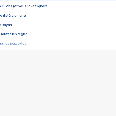
 a 13 ans (et vous l'avez ignoré)
e (littéralement)
im Rayan
 toutes les règles
s les jeux vidéo
us choquant de Rockstar ? - Le scandale BULLY
e plus moche de Steam
du RÊVE tourne au CAUCHEMAR
pendant 8 heures
it… à tort
umiliés par un jeu vidéo
ire - Final Fantasy 8