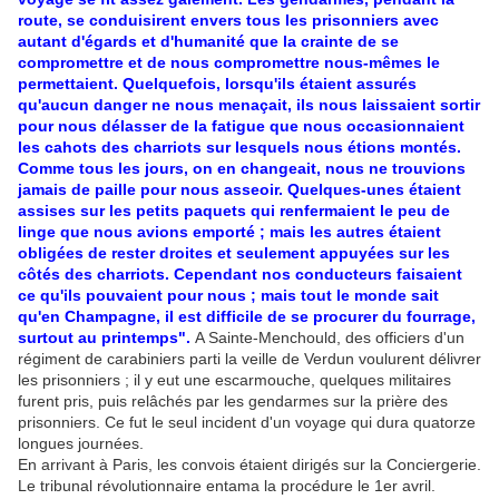
route, se conduisirent envers tous les prisonniers avec
autant d'égards et d'humanité que la crainte de se
compromettre et de nous compromettre nous-mêmes le
permettaient. Quelquefois, lorsqu'ils étaient assurés
qu'aucun danger ne nous menaçait, ils nous laissaient sortir
pour nous délasser de la fatigue que nous occasionnaient
les cahots des charriots sur lesquels nous étions montés.
Comme tous les jours, on en changeait, nous ne trouvions
jamais de paille pour nous asseoir. Quelques-unes étaient
assises sur les petits paquets qui renfermaient le peu de
linge que nous avions emporté ; mais les autres étaient
obligées de rester droites et seulement appuyées sur les
côtés des charriots. Cependant nos conducteurs faisaient
ce qu'ils pouvaient pour nous ; mais tout le monde sait
qu'en Champagne, il est difficile de se procurer du fourrage,
surtout au printemps".
A Sainte-Menchould, des officiers d'un
régiment de carabiniers parti la veille de Verdun voulurent délivrer
les prisonniers ; il y eut une escarmouche, quelques militaires
furent pris, puis relâchés par les gendarmes sur la prière des
prisonniers. Ce fut le seul incident d'un voyage qui dura quatorze
longues journées.
En arrivant à Paris, les convois étaient dirigés sur la Conciergerie.
Le tribunal révolutionnaire entama la procédure le 1er avril.