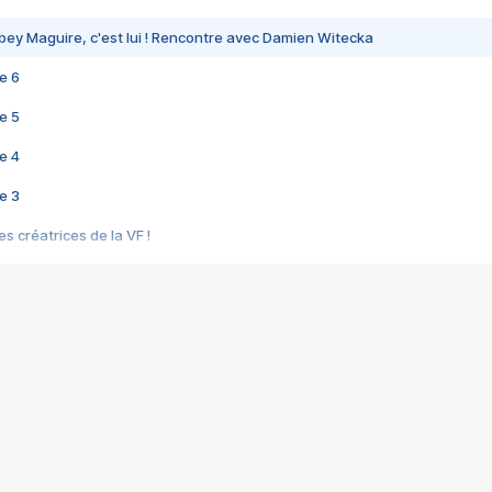
bey Maguire, c'est lui ! Rencontre avec Damien Witecka
e 6
e 5
e 4
e 3
s créatrices de la VF !
e 2
e 1
e Mektoub My Love arrive enfin ! Rencontre avec Shaïn Boumedine et Sal
i : après Toni en famille
elle réalise le bouleversant Dites lui que je l'aime
ais ! Rencontre autour de Vie privée de Rebecca Zlotowski