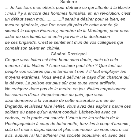
Santerre
... Je fais tous mes efforts pour détruire ce qui attente à la liberté
; mais il y a encore des hommes humains, et, en révolution, c'est
un défaut selon moi...............Il serait à désirer pour le bien, en
mesure générale, que l'on envoyât près de cette armée (la
sienne) le citoyen Fourcroy, membre de la Montagne, pour nous
aider de ses lumières et enfin parvenir à la destruction
de ces brigands. C'est le sentiment d'un de vos collègues qui
connaît son talent en chimie.
Général Rossignol
Ce que vous faites est bien beau sans doute, mais où cela
mènera-t-il la Nation ? A une victoire peut-être ? Que font au
peuple vos victoires qui ne terminent rien ? Il faut employer les
moyens extrêmes. Vous avez à délivrer le pays d'un chancre qui
le dévore. Le poison est plus sûr que toute votre artillerie.
Ne craignez donc pas de le mettre en jeu. Faites empoisonner
les
sources d'eau. Empoisonnez du pain, que vous
abandonnerez à la voracité de cette misérable armée de
Brigands, et laissez faire l'effet. Vous avez des espions parmi ces
soldats du pape qu'un enfant conduit. Lâchez-les avec ce
cadeau, et la patrie est sauvée ! Vous tuez les soldats de la
Rochejaquelein à coup de baïonnette, tuez-les à coup d'arsenic ;
cela est moins dispendieux et
plus commode. Je vous ouvre cet
avis, auquel j'ai fait adhérer ma société populaire, et, avec des