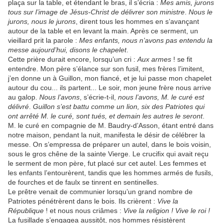
plaça sur la table, et étendant le bras, il s’écria :
Mes amis, jurons
tous sur l’image de
Jésus-Christ de délivrer son ministre
.
Nous le
jurons, nous le jurons
, dirent tous
les
hommes en s’avançant
autour de la table et en levant la main. Après ce serment, un
vieillard prit la parole :
Mes enfants, nous n’avons pas entendu la
messe aujourd’hui,
disons le chapelet
.
Cette prière durait encore, lorsqu’un cri :
Aux armes
! se fit
entendre. Mon père s’élance sur son fusil, mes frères l’imitent,
j’en donne un à Guillon, mon fiancé, et je lui passe mon chapelet
autour du cou... ils partent... Le soir, mon jeune frère nous arrive
au galop.
Nous l’avons
, s’écrie-t-il,
nous l’avons, M. le curé est
délivré
.
Guillon
s’est battu comme un lion, six
des
Patriotes qui
ont arrêté M. le curé, sont tués, et demain
les
autres le seront
.
M. le curé en compagnie de M. Baudry-d’Asson, étant entré dans
notre maison, pendant la nuit, manifesta le désir de célébrer la
messe. On s’empressa de préparer un autel, dans le bois voisin,
sous le gros chêne de la sainte Vierge. Le crucifix
qui avait reçu
le serment de mon père, fut placé sur cet autel.
Les
femmes et
les
enfants
l’entourèrent, tandis que
les
hommes armés de fusils,
de fourches et de faulx se tinrent en
sentinel
les
.
Le prêtre venait de communier lorsqu’un grand nombre de
Patriotes pénétrèrent dans le bois. Ils crièrent :
Vive la
République
! et nous nous criâmes :
Vive la
religion ! Vive le roi !
La fusillade s’engagea aussitôt, nos hommes résistèrent