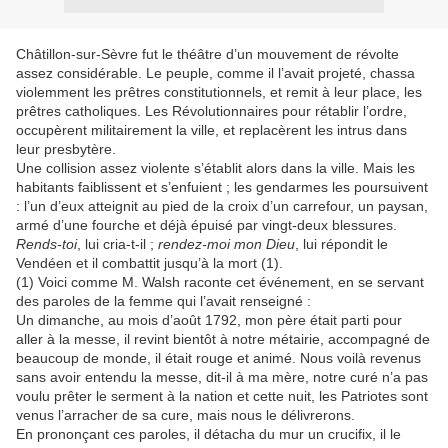
Châtillon-sur-Sèvre fut le théâtre d’un mouvement de révolte
assez
considérable. Le peuple, comme il l’avait projeté, chassa
violemment
les
prêtres constitutionnels, et remit à leur place,
les
prêtres catholiques.
Les
Révolutionnaires pour rétablir l’ordre,
occupèrent militairement la ville, et
replacèrent
les
intrus dans
leur presbytère.
Une collision assez violente s’établit alors dans la ville. Mais
les
habitants
faiblissent et s’enfuient ;
les
gendarmes
les
poursuivent
: l’un d’eux
atteignit au pied de la croix d’un carrefour, un paysan,
armé d’une fourche et
déjà épuisé par vingt-deux b
les
sures.
Rends-toi
, lui cria-t-il ;
rendez-moi mon
Dieu
, lui répondit le
Vendéen et il combattit jusqu’à la mort (1).
(1) Voici comme M. Walsh raconte cet événement, en se servant
des
paro
les
de la femme qui
l’avait renseigné :
Un dimanche, au mois d’août 1792, mon père était parti pour
aller à la messe, il revint bientôt à notre métairie, accompagné de
beaucoup de monde, il était rouge et animé. Nous voilà revenus
sans avoir entendu la messe, dit-il à ma mère, notre curé n’a pas
voulu
prêter le serment à la nation et cette nuit,
les
Patriotes sont
venus l’arracher de sa cure,
mais nous le délivrerons.
En prononçant ces paro
les
, il détacha du mur un crucifix, il le