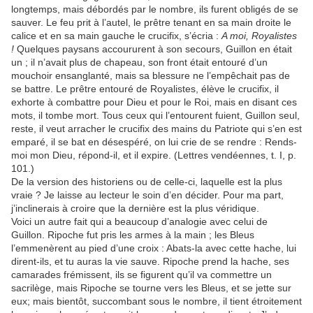
longtemps, mais débordés par le nombre, ils furent obligés de se
sauver. Le feu prit à l’autel, le prêtre tenant en sa main droite le
calice et en sa main gauche le crucifix, s’écria :
A moi,
Royalistes
!
Quelques paysans accoururent à son secours, Guillon en était
un ; il n’avait
plus de chapeau, son front était entouré d’un
mouchoir ensanglanté, mais sa b
les
sure ne
l’empêchait pas de
se battre. Le prêtre entouré de Royalistes, élève le crucifix, il
exhorte à combattre pour Dieu et pour le Roi, mais en disant ces
mots, il tombe mort. Tous ceux qui
l’entourent fuient, Guillon seul,
reste, il veut arracher le crucifix
des
mains du Patriote qui
s’en est
emparé, il se bat en désespéré, on lui crie de se rendre : Rends-
moi mon Dieu,
répond-il, et il expire. (Lettres
vendéennes,
t. I, p.
101.)
De la version
des
historiens ou de celle-ci, laquelle est la plus
vraie ? Je laisse au lecteur
le soin d’en décider. Pour ma part,
j’inclinerais à croire que la dernière est la plus véridique.
Voici un autre fait qui a beaucoup d’analogie avec celui de
Guillon. Ripoche fut pris
les
armes à la main ;
les
Bleus
l’emmenèrent au pied d’une croix : Abats-la avec cette hache,
lui
dirent-ils, et tu auras la vie sauve. Ripoche prend la hache, ses
camara
des
frémissent,
ils se figurent qu’il va commettre un
sacrilège, mais Ripoche se tourne vers
les
Bleus, et se
jette sur
eux; mais bientôt, succombant sous le nombre, il tient étroitement