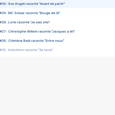
#30 : Eve Angeli raconte "Avant de partir"
#29 : MC Solaar raconte "Bouge de là"
28 : Lorie raconte "Je vais vite"
#27 : Christophe Willem raconte "Jacques a dit"
#26 : Chimène Badi raconte "Entre nous"
#25 : Indochine raconte "3e sexe"
#24 : Zaho raconte "C'est chelou"
#23 : Patrick Bruel raconte "Au café des délices"
#22 : Kyo raconte "Le chemin"
#21 : Nolwenn Leroy raconte "Cassé"
#20 : Patrick Hernandez raconte "Born to be alive"
#19 : Lorie raconte "Près de moi"
#18 : Michael Jones raconte "A nos actes manqués" (avec Jean-Jacque