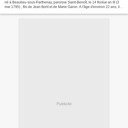
né à Beaulieu-sous-Parthenay, paroisse Saint-Benoît, le 14 floréal an III (3
mai 1795) ; fils de Jean Borit et de Marie Garon. A l'âge d'environ 22 ans, il
se serait marié, à La Peyratte,...
Publicité