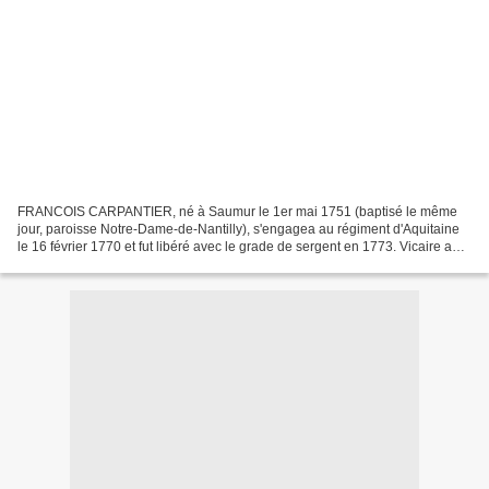
FRANCOIS CARPANTIER, né à Saumur le 1er mai 1751 (baptisé le même
jour, paroisse Notre-Dame-de-Nantilly), s'engagea au régiment d'Aquitaine
le 16 février 1770 et fut libéré avec le grade de sergent en 1773. Vicaire au
Coudray-Macouard de 1781 à 1783,...