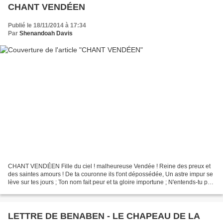
CHANT VENDÉEN
Publié le 18/11/2014 à 17:34
Par
Shenandoah Davis
CHANT VENDÉEN Fille du ciel ! malheureuse Vendée ! Reine des preux et
des saintes amours ! De ta couronne ils t'ont dépossédée, Un astre impur se
lève sur tes jours ; Ton nom fait peur et ta gloire importune ; N'entends-tu pas
leur lugubre transport ?...
LETTRE DE BENABEN - LE CHAPEAU DE LA