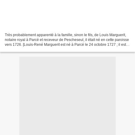
Très probablement apparenté à la famille, sinon le fils, de Louis Marguerit,
notaire royal à Parcé et receveur de Pescheseul, il était né en cette paroisse
vers 1726. [Louis-René Marguerit est né à Parcé le 24 octobre 1727 ; il est
fils de Louis-Martin...