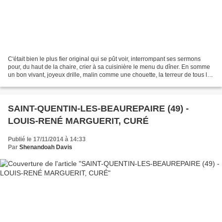
C'était bien le plus fier original qui se pût voir, interrompant ses sermons
pour, du haut de la chaire, crier à sa cuisinière le menu du dîner. En somme
un bon vivant, joyeux drille, malin comme une chouette, la terreur de tous les
chanoines angevins,...
SAINT-QUENTIN-LES-BEAUREPAIRE (49) -
LOUIS-RENÉ MARGUERIT, CURÉ
Publié le 17/11/2014 à 14:33
Par
Shenandoah Davis