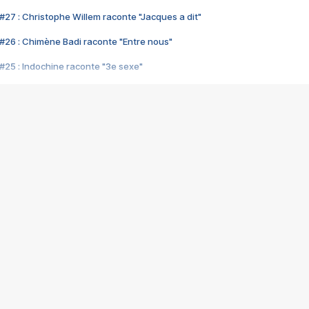
#27 : Christophe Willem raconte "Jacques a dit"
#26 : Chimène Badi raconte "Entre nous"
#25 : Indochine raconte "3e sexe"
#24 : Zaho raconte "C'est chelou"
#23 : Patrick Bruel raconte "Au café des délices"
#22 : Kyo raconte "Le chemin"
#21 : Nolwenn Leroy raconte "Cassé"
#20 : Patrick Hernandez raconte "Born to be alive"
#19 : Lorie raconte "Près de moi"
#18 : Michael Jones raconte "A nos actes manqués" (avec Jean-Jacque
#17 : Khaled raconte "Aïcha"
#16 : Corneille raconte "Parce qu'on vient de loin"