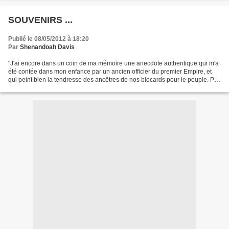
SOUVENIRS ...
Publié le 08/05/2012 à 18:20
Par
Shenandoah Davis
"J'ai encore dans un coin de ma mémoire une anecdote authentique qui m'a
été contée dans mon enfance par un ancien officier du premier Empire, et
qui peint bien la tendresse des ancêtres de nos blocards pour le peuple. Par
exemple, mes souvenirs sont...