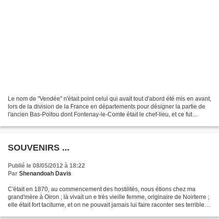
Le nom de "Vendée" n'était point celui qui avait tout d'abord été mis en avant,
lors de la division de la France en départements pour désigner la partie de
l'ancien Bas-Poitou dont Fontenay-le-Comte était le chef-lieu, et ce fut
seulement à la suite d'un...
SOUVENIRS ...
Publié le 08/05/2012 à 18:22
Par
Shenandoah Davis
C'était en 1870, au commencement des hostilités, nous étions chez ma
grand'mère à Oiron ; là vivait un e très vieille femme, originaire de Noirterre ;
elle était fort taciturne, et on ne pouvait jamais lui faire raconter ses terribles
et poignants souvenirs...