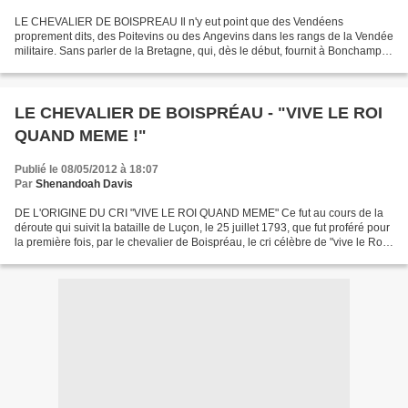
LE CHEVALIER DE BOISPREAU Il n'y eut point que des Vendéens
proprement dits, des Poitevins ou des Angevins dans les rangs de la Vendée
militaire. Sans parler de la Bretagne, qui, dès le début, fournit à Bonchamps
la phalange la mieux disciplinée de sa...
LE CHEVALIER DE BOISPRÉAU - "VIVE LE ROI
QUAND MEME !"
Publié le 08/05/2012 à 18:07
Par
Shenandoah Davis
DE L'ORIGINE DU CRI "VIVE LE ROI QUAND MEME" Ce fut au cours de la
déroute qui suivit la bataille de Luçon, le 25 juillet 1793, que fut proféré pour
la première fois, par le chevalier de Boispréau, le cri célèbre de "vive le Roi
quand même !" Voici, en...