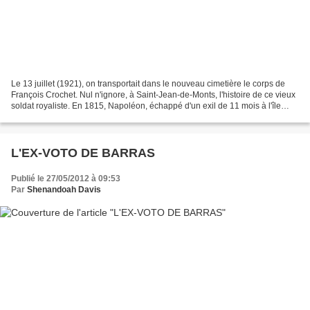
Le 13 juillet (1921), on transportait dans le nouveau cimetière le corps de
François Crochet. Nul n'ignore, à Saint-Jean-de-Monts, l'histoire de ce vieux
soldat royaliste. En 1815, Napoléon, échappé d'un exil de 11 mois à l'île
d'Elbe ressaisit le sceptre...
L'EX-VOTO DE BARRAS
Publié le 27/05/2012 à 09:53
Par
Shenandoah Davis