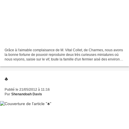
Grâce à l'aimable complaisance de M. Vital Collet, de Charmes, nous avons
la bonne fortune de pouvoir reproduire deux très curieuses miniatures où
nous voyons, saisie sur le vif, toute la famille d'un fermier aisé des environs
de Nancy. L'artiste nous...
♣
Publié le 21/05/2012 à 11:16
Par
Shenandoah Davis