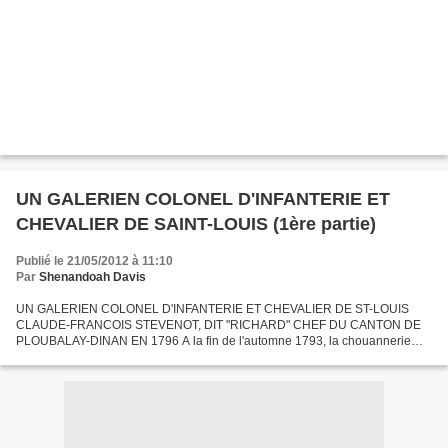
UN GALERIEN COLONEL D'INFANTERIE ET
CHEVALIER DE SAINT-LOUIS (1ère partie)
Publié le 21/05/2012 à 11:10
Par
Shenandoah Davis
UN GALERIEN COLONEL D'INFANTERIE ET CHEVALIER DE ST-LOUIS
CLAUDE-FRANCOIS STEVENOT, DIT "RICHARD" CHEF DU CANTON DE
PLOUBALAY-DINAN EN 1796 A la fin de l'automne 1793, la chouannerie
dinannaise était décapitée par la mort de son chef l'aventureux Rodolphe,...