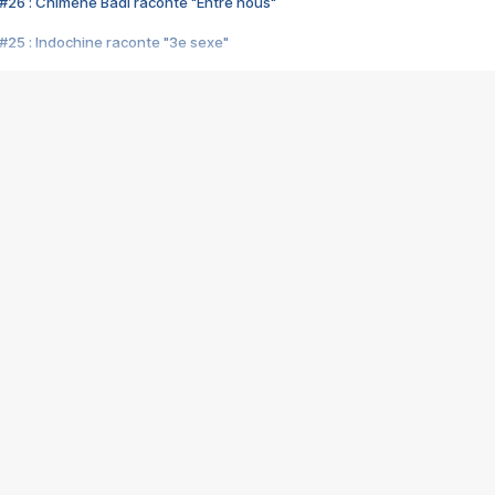
#26 : Chimène Badi raconte "Entre nous"
#25 : Indochine raconte "3e sexe"
#24 : Zaho raconte "C'est chelou"
#23 : Patrick Bruel raconte "Au café des délices"
#22 : Kyo raconte "Le chemin"
#21 : Nolwenn Leroy raconte "Cassé"
#20 : Patrick Hernandez raconte "Born to be alive"
#19 : Lorie raconte "Près de moi"
#18 : Michael Jones raconte "A nos actes manqués" (avec Jean-Jacque
#17 : Khaled raconte "Aïcha"
#16 : Corneille raconte "Parce qu'on vient de loin"
#15 : Indochine raconte "L'aventurier"
14 : Lorie raconte "Sur un air latino"