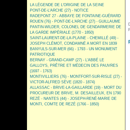
LA LÉGENDE DE L'ORIGINE DE LA SEINE
PONT-DE-L'ARCHE (27) - NOTICE
RADEPONT 27 - ABBAYE DE FONTAINE-GUÉRARD
ROUEN (76) - PONT-DE-L'ARCHE (27) - GUILLAUME
PANTIN-WILDER, COLONEL DE GENDARMERIE DE
LA GARDE IMPÉRIALE (1770 - 1850)
SAINT-LAURENT-DE-LA-PLAINE - CHEMILLÉ (49) -
JOSEPH CLÉMOT, CONDAMNÉ A MORT EN 1839
BANYULS-SUR-MER (66) - 1793 - UN MONUMENT
PATRIOTIQUE
BERNAY - GRAND-CAMP (27) - L'ABBÉ LE
GALLOYS, PRÊTRE ET MÉDECIN DES PAUVRES
(1697 - 1763)
MONTIVILLIERS (76) - MONTFORT-SUR-RISLE (27) -
VICTOR-ALFRED SÈVE (1820 - 1874)
ALLASSAC - BRIVE-LA-GAILLARDE (19) - MORT DU
PROCUREUR DE BRIVE, M. DESAILLEUX, EN 1790
REZÉ - NANTES (44) - JOSEPH-RENÉ-MARIE DE
MONTI, COMTE DE REZÉ (1766 - 1850)