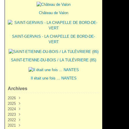
Château de Valon
SAINT-GERVAIS - LA CHAPELLE DE BORD-DE-
VERT
SAINT-ETIENNE-DU-BOIS / LA TULÉVRIERE (85)
Il était une fois ... NANTES
Archives
2026
2025
Juin
(3)
2024
Mai
Décembre
(2)
(5)
2023
Mars
Novembre
Novembre
(3)
(7)
(6)
2022
Février
Octobre
Octobre
Décembre
(2)
(9)
(1)
(3)
2021
Janvier
Septembre
Septembre
Novembre
Décembre
(1)
(7)
(3)
(6)
(6)