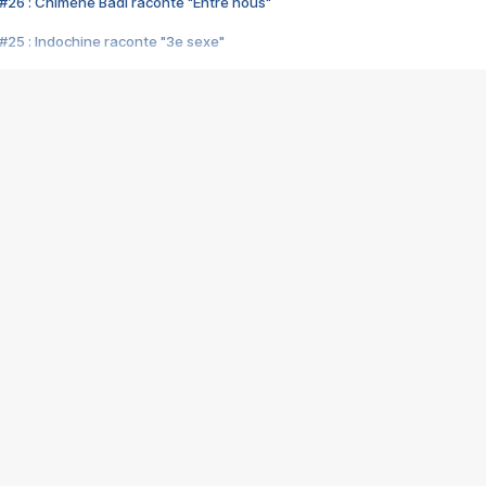
#26 : Chimène Badi raconte "Entre nous"
#25 : Indochine raconte "3e sexe"
#24 : Zaho raconte "C'est chelou"
#23 : Patrick Bruel raconte "Au café des délices"
#22 : Kyo raconte "Le chemin"
#21 : Nolwenn Leroy raconte "Cassé"
#20 : Patrick Hernandez raconte "Born to be alive"
#19 : Lorie raconte "Près de moi"
#18 : Michael Jones raconte "A nos actes manqués" (avec Jean-Jacque
#17 : Khaled raconte "Aïcha"
#16 : Corneille raconte "Parce qu'on vient de loin"
#15 : Indochine raconte "L'aventurier"
14 : Lorie raconte "Sur un air latino"