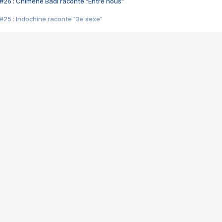
#26 : Chimène Badi raconte "Entre nous"
#25 : Indochine raconte "3e sexe"
#24 : Zaho raconte "C'est chelou"
#23 : Patrick Bruel raconte "Au café des délices"
#22 : Kyo raconte "Le chemin"
#21 : Nolwenn Leroy raconte "Cassé"
#20 : Patrick Hernandez raconte "Born to be alive"
#19 : Lorie raconte "Près de moi"
#18 : Michael Jones raconte "A nos actes manqués" (avec Jean-Jacque
#17 : Khaled raconte "Aïcha"
#16 : Corneille raconte "Parce qu'on vient de loin"
#15 : Indochine raconte "L'aventurier"
14 : Lorie raconte "Sur un air latino"