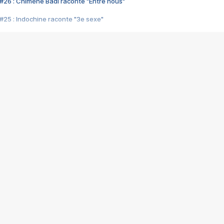
#26 : Chimène Badi raconte "Entre nous"
#25 : Indochine raconte "3e sexe"
#24 : Zaho raconte "C'est chelou"
#23 : Patrick Bruel raconte "Au café des délices"
#22 : Kyo raconte "Le chemin"
#21 : Nolwenn Leroy raconte "Cassé"
#20 : Patrick Hernandez raconte "Born to be alive"
#19 : Lorie raconte "Près de moi"
#18 : Michael Jones raconte "A nos actes manqués" (avec Jean-Jacque
#17 : Khaled raconte "Aïcha"
#16 : Corneille raconte "Parce qu'on vient de loin"
#15 : Indochine raconte "L'aventurier"
14 : Lorie raconte "Sur un air latino"