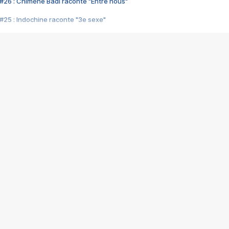
#26 : Chimène Badi raconte "Entre nous"
#25 : Indochine raconte "3e sexe"
#24 : Zaho raconte "C'est chelou"
#23 : Patrick Bruel raconte "Au café des délices"
#22 : Kyo raconte "Le chemin"
#21 : Nolwenn Leroy raconte "Cassé"
#20 : Patrick Hernandez raconte "Born to be alive"
#19 : Lorie raconte "Près de moi"
#18 : Michael Jones raconte "A nos actes manqués" (avec Jean-Jacque
#17 : Khaled raconte "Aïcha"
#16 : Corneille raconte "Parce qu'on vient de loin"
#15 : Indochine raconte "L'aventurier"
14 : Lorie raconte "Sur un air latino"