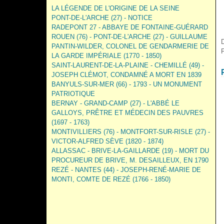
LA LÉGENDE DE L'ORIGINE DE LA SEINE
PONT-DE-L'ARCHE (27) - NOTICE
RADEPONT 27 - ABBAYE DE FONTAINE-GUÉRARD
ROUEN (76) - PONT-DE-L'ARCHE (27) - GUILLAUME
PANTIN-WILDER, COLONEL DE GENDARMERIE DE
LA GARDE IMPÉRIALE (1770 - 1850)
SAINT-LAURENT-DE-LA-PLAINE - CHEMILLÉ (49) -
JOSEPH CLÉMOT, CONDAMNÉ A MORT EN 1839
BANYULS-SUR-MER (66) - 1793 - UN MONUMENT
PATRIOTIQUE
BERNAY - GRAND-CAMP (27) - L'ABBÉ LE
GALLOYS, PRÊTRE ET MÉDECIN DES PAUVRES
(1697 - 1763)
MONTIVILLIERS (76) - MONTFORT-SUR-RISLE (27) -
VICTOR-ALFRED SÈVE (1820 - 1874)
ALLASSAC - BRIVE-LA-GAILLARDE (19) - MORT DU
PROCUREUR DE BRIVE, M. DESAILLEUX, EN 1790
REZÉ - NANTES (44) - JOSEPH-RENÉ-MARIE DE
MONTI, COMTE DE REZÉ (1766 - 1850)