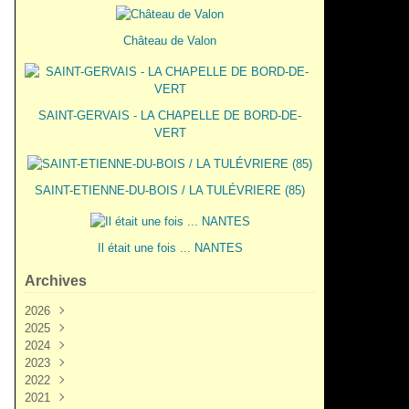
Château de Valon
SAINT-GERVAIS - LA CHAPELLE DE BORD-DE-
VERT
SAINT-ETIENNE-DU-BOIS / LA TULÉVRIERE (85)
Il était une fois ... NANTES
Archives
2026
2025
Juin
(3)
2024
Mai
Décembre
(2)
(5)
2023
Mars
Novembre
Novembre
(3)
(7)
(6)
2022
Février
Octobre
Octobre
Décembre
(2)
(9)
(1)
(3)
2021
Janvier
Septembre
Septembre
Novembre
Décembre
(1)
(7)
(3)
(6)
(6)