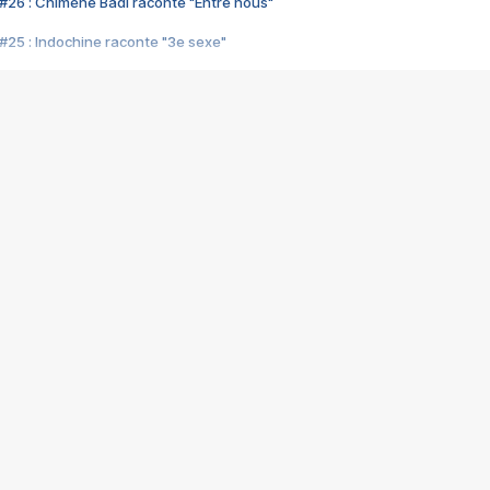
#26 : Chimène Badi raconte "Entre nous"
#25 : Indochine raconte "3e sexe"
#24 : Zaho raconte "C'est chelou"
#23 : Patrick Bruel raconte "Au café des délices"
#22 : Kyo raconte "Le chemin"
#21 : Nolwenn Leroy raconte "Cassé"
#20 : Patrick Hernandez raconte "Born to be alive"
#19 : Lorie raconte "Près de moi"
#18 : Michael Jones raconte "A nos actes manqués" (avec Jean-Jacque
#17 : Khaled raconte "Aïcha"
#16 : Corneille raconte "Parce qu'on vient de loin"
#15 : Indochine raconte "L'aventurier"
14 : Lorie raconte "Sur un air latino"