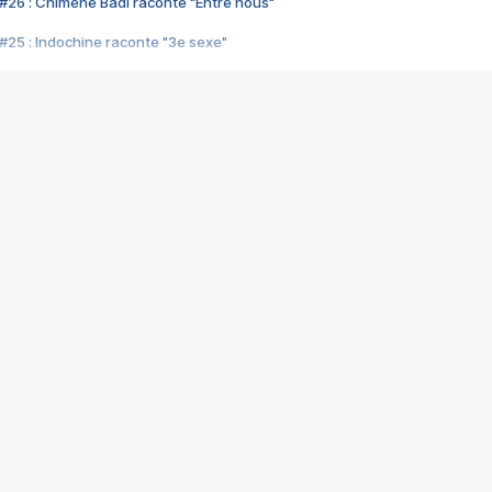
#26 : Chimène Badi raconte "Entre nous"
#25 : Indochine raconte "3e sexe"
#24 : Zaho raconte "C'est chelou"
#23 : Patrick Bruel raconte "Au café des délices"
#22 : Kyo raconte "Le chemin"
#21 : Nolwenn Leroy raconte "Cassé"
#20 : Patrick Hernandez raconte "Born to be alive"
#19 : Lorie raconte "Près de moi"
#18 : Michael Jones raconte "A nos actes manqués" (avec Jean-Jacque
#17 : Khaled raconte "Aïcha"
#16 : Corneille raconte "Parce qu'on vient de loin"
#15 : Indochine raconte "L'aventurier"
14 : Lorie raconte "Sur un air latino"