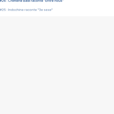
#26 : Chimène Badi raconte "Entre nous"
#25 : Indochine raconte "3e sexe"
#24 : Zaho raconte "C'est chelou"
#23 : Patrick Bruel raconte "Au café des délices"
#22 : Kyo raconte "Le chemin"
#21 : Nolwenn Leroy raconte "Cassé"
#20 : Patrick Hernandez raconte "Born to be alive"
#19 : Lorie raconte "Près de moi"
#18 : Michael Jones raconte "A nos actes manqués" (avec Jean-Jacque
#17 : Khaled raconte "Aïcha"
#16 : Corneille raconte "Parce qu'on vient de loin"
#15 : Indochine raconte "L'aventurier"
14 : Lorie raconte "Sur un air latino"