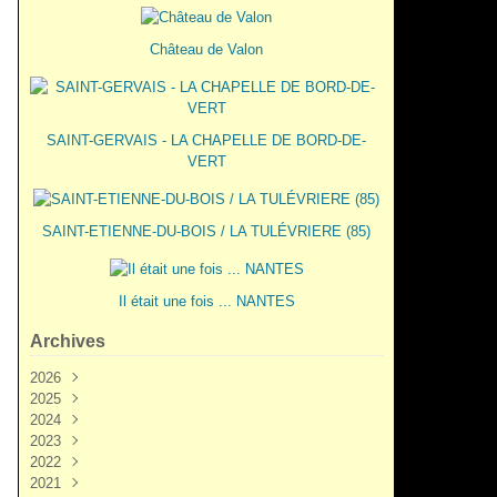
Château de Valon
SAINT-GERVAIS - LA CHAPELLE DE BORD-DE-
VERT
SAINT-ETIENNE-DU-BOIS / LA TULÉVRIERE (85)
Il était une fois ... NANTES
Archives
2026
2025
Juin
(3)
2024
Mai
Décembre
(2)
(5)
2023
Mars
Novembre
Novembre
(3)
(7)
(6)
2022
Février
Octobre
Octobre
Décembre
(2)
(9)
(1)
(3)
2021
Janvier
Septembre
Septembre
Novembre
Décembre
(1)
(7)
(3)
(6)
(6)