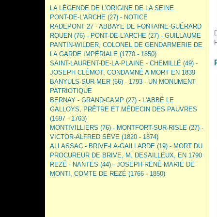
LA LÉGENDE DE L'ORIGINE DE LA SEINE
PONT-DE-L'ARCHE (27) - NOTICE
RADEPONT 27 - ABBAYE DE FONTAINE-GUÉRARD
D
ROUEN (76) - PONT-DE-L'ARCHE (27) - GUILLAUME
PANTIN-WILDER, COLONEL DE GENDARMERIE DE
LA GARDE IMPÉRIALE (1770 - 1850)
SAINT-LAURENT-DE-LA-PLAINE - CHEMILLÉ (49) -
JOSEPH CLÉMOT, CONDAMNÉ A MORT EN 1839
BANYULS-SUR-MER (66) - 1793 - UN MONUMENT
PATRIOTIQUE
BERNAY - GRAND-CAMP (27) - L'ABBÉ LE
GALLOYS, PRÊTRE ET MÉDECIN DES PAUVRES
(1697 - 1763)
MONTIVILLIERS (76) - MONTFORT-SUR-RISLE (27) -
VICTOR-ALFRED SÈVE (1820 - 1874)
ALLASSAC - BRIVE-LA-GAILLARDE (19) - MORT DU
PROCUREUR DE BRIVE, M. DESAILLEUX, EN 1790
REZÉ - NANTES (44) - JOSEPH-RENÉ-MARIE DE
MONTI, COMTE DE REZÉ (1766 - 1850)