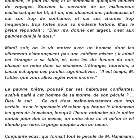
couchée, le pain du soir, et le lendemain quelques deniers
de voyages. Souvent la servante de ce malheureux
ecclésiastique lui fit, dit-on, des observations judicieuses et
sur son trop de confiance, et sur ses charités trop
fréquentes, trop fortes pour sa modeste fortune. Mais le
prêtre répondait : "Dieu m'a donné cet argent, c'est aux
pauvres que je le dois."
Mardi soir, on le vit rentrer avec un homme dont les
vêtements n'annonçaient pas une extrême misère ; il admit
cet étranger à sa table, et, vers les dix heures du soir,
chacun se retira dans sa chambre. L'étranger, toutefois, a
laissé échapper ces paroles significatives : "Il est temps, M.
l'abbé, que vous alliez régler votre montre."
Le pauvre prêtre, poussé par ses habitudes confiantes,
avait-il parlé à cet homme de sa montre, de son pécule ? ...
Dieu le sait ... Ce qui n'est malheureusement que trop
certain, c'est le spectacle désolant qui frappa le lendemain
les gens de la maison, lorsqu'à l'heure ordinaire où le prêtre
sortait pour dire la messe, on entra chez lui et qu'on le vit
étendu par terre, la gorge coupée avec un rasoir.
Cinquante écus, qui formait tout le pécule de M. Hammann,