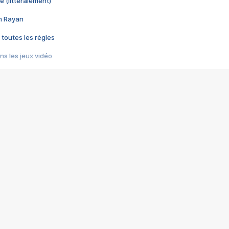
e (littéralement)
im Rayan
 toutes les règles
s les jeux vidéo
us choquant de Rockstar ? - Le scandale BULLY
e plus moche de Steam
du RÊVE tourne au CAUCHEMAR
pendant 8 heures
it… à tort
umiliés par un jeu vidéo
ire - Final Fantasy 8
ti un empire - Age of Empires
story DOFUS