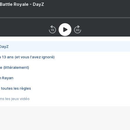
 Battle Royale - DayZ
 DayZ
 a 13 ans (et vous l'avez ignoré)
e (littéralement)
im Rayan
 toutes les règles
s les jeux vidéo
us choquant de Rockstar ? - Le scandale BULLY
e plus moche de Steam