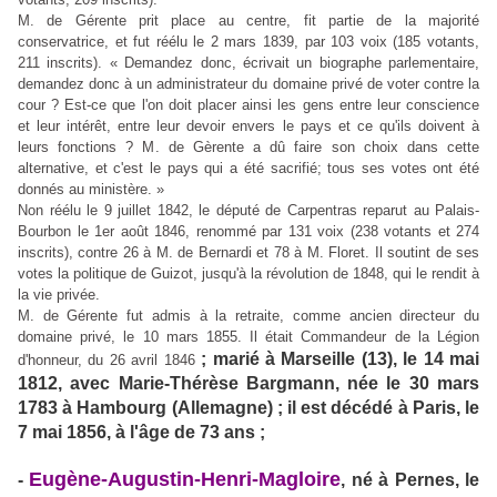
votants, 209 inscrits).
M. de Gérente prit place au centre, fit partie de la majorité
conservatrice, et fut réélu le 2 mars 1839, par 103 voix (185 votants,
211 inscrits). « Demandez donc, écrivait un biographe parlementaire,
demandez donc à un administrateur du domaine privé de voter contre la
cour ? Est-ce que l'on doit placer ainsi les gens entre leur conscience
et leur intérêt, entre leur devoir envers le pays et ce qu'ils doivent à
leurs fonctions ? M. de Gèrente a dû faire son choix dans cette
alternative, et c'est le pays qui a été sacrifié; tous ses votes ont été
donnés au ministère. »
Non réélu le 9 juillet 1842, le député de Carpentras reparut au Palais-
Bourbon le 1er août 1846, renommé par 131 voix (238 votants et 274
inscrits), contre 26 à M. de Bernardi et 78 à M. Floret.
Il soutint de ses
votes la politique de Guizot, jusqu'à la révolution de 1848, qui le rendit à
la vie privée.
M. de Gérente fut admis à la retraite, comme ancien directeur du
domaine privé, le 10 mars 1855.
Il était Commandeur de la Légion
; marié à Marseille (13), le 14 mai
d'honneur, du 26 avril 1846
1812, avec Marie-Thérèse Bargmann, née le 30 mars
1783 à Hambourg (Allemagne) ; il est décédé à Paris, le
7 mai 1856, à l'âge de 73 ans ;
Eugène-Augustin-Henri-Magloire
-
, né à Pernes, le