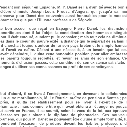
Pendant son séjour en Espagne, M. P. Danet se lia d'amitié avec le bon e
célèbre chimiste Joseph-Louis Proust, d'Angers, qui jusqu'à sa mor
conserva pour Danet des souvenirs aussi honorables pour le modest
pharmacien que pour l'illustre professeur de Ségovie.
Le bon accueil que reçut en Espagne Pierre Danet, les distinction
honorifiques dont il fut l'objet, la considération des hommes distingué
dont il était entouré, auraient pu le consoler ; mais tout cela ne diminuai
pas dans le coeur du pauvre exilé la distance qui le séparait de sa famill
; il cherchait toujours autour de lui son pays breton et le simple hamea
qui l'avait vu naître. Cédant à une nécessité, à un besoin que lui seu
savait dépeindre, il quitta cette honorable position pour aller embrasse
des parents toujours regrettés, et revoir les amis de son enfance. Ce
moments d'effusion passés, cette condition de son existence satisfaite, i
songea à utiliser ses connaissances au profit de ses concitoyens.
Tout d'abord, il se livra à l'enseignement, en devenant le collaborateu
d'un autre morbihannais, M. Le Rouzic, maître de pension à Nantes ; pe
après, il quitta cet établissement pour se livrer à l'exercice de l
pharmacie ; mais comme le titre qu'il avait obtenu à l'étranger ne pouvai
lui servir en France, il se soumit, selon le voeu de la loi, aux épreuve
nécessaires pour obtenir le diplôme de pharmacien. Ces nouveau
examens, qui pour M. Danet ne pouvaient être qu'une simple formalité, lu
donnèrent l'occasion de produire devant les habiles professeurs d