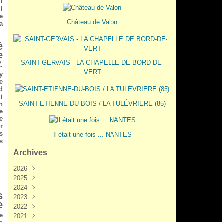
l
l
e
Château de Valon
a
é
e
.
SAINT-GERVAIS - LA CHAPELLE DE BORD-DE-
VERT
y
e
d
i
SAINT-ETIENNE-DU-BOIS / LA TULÉVRIERE (85)
n
e
e
r
s
Il était une fois ... NANTES
s
Archives
2026
2025
Juin
(3)
2024
Mai
Décembre
(2)
(5)
s
2023
Mars
Novembre
Novembre
(3)
(7)
(6)
e
2022
Février
Octobre
Octobre
Décembre
(2)
(9)
(1)
(3)
e
2021
Janvier
Septembre
Septembre
Novembre
Décembre
(1)
(7)
(3)
(6)
(6)