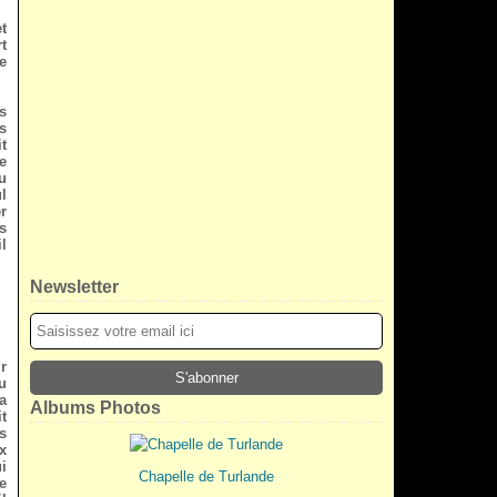
t
t
e
s
s
t
e
u
l
r
s
l
Newsletter
r
u
a
Albums Photos
t
s
x
i
Chapelle de Turlande
e