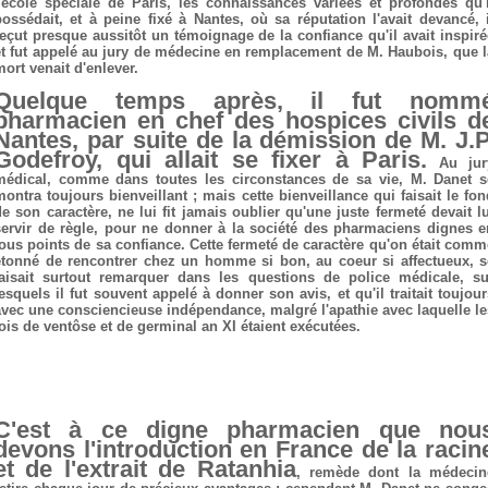
l'école spéciale de Paris, les connaissances variées et profondes qu'i
possédait, et à peine fixé à Nantes, où sa réputation l'avait devancé, i
reçut presque aussitôt un témoignage de la confiance qu'il avait inspiré
et fut appelé au jury de médecine en remplacement de M. Haubois, que l
mort venait d'enlever.
Quelque temps après, il fut nomm
pharmacien en chef des hospices civils d
Nantes, par suite de la démission de M. J.P
Godefroy, qui allait se fixer à Paris.
Au jur
médical, comme dans toutes les circonstances de sa vie, M. Danet s
montra toujours bienveillant ; mais cette bienveillance qui faisait le fon
de son caractère, ne lui fit jamais oublier qu'une juste fermeté devait lu
servir de règle, pour ne donner à la société des pharmaciens dignes e
tous points de sa confiance. Cette fermeté de caractère qu'on était comm
étonné de rencontrer chez un homme si bon, au coeur si affectueux, s
faisait surtout remarquer dans les questions de police médicale, su
lesquels il fut souvent appelé à donner son avis, et qu'il traitait toujour
avec une consciencieuse indépendance, malgré l'apathie avec laquelle le
lois de ventôse et de germinal an XI étaient exécutées.
C'est à ce digne pharmacien que nou
devons l'introduction en France de la racin
et de l'extrait de Ratanhia
, remède dont la médecin