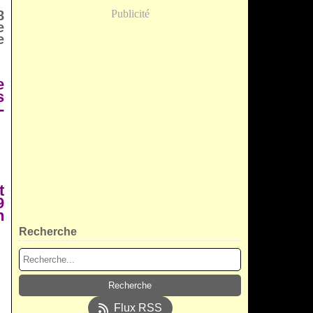
8
Publicité
e
e
e
s
-
t
9
n
Recherche
Flux RSS