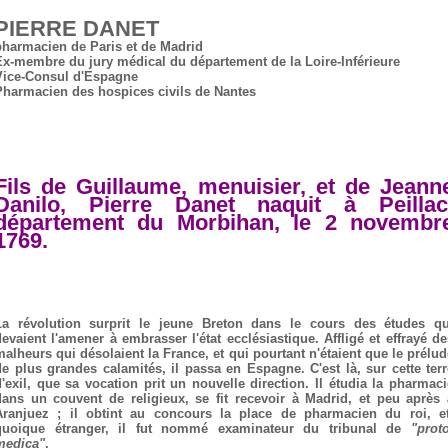
PIERRE DANET
pharmacien de Paris et de Madrid
Ex-membre du jury médical du département de la Loire-Inférieure
Vice-Consul d'Espagne
Pharmacien des hospices civils de Nantes
Fils de Guillaume, menuisier, et de Jeann
Danilo, Pierre Danet naquit à Peillac
département du Morbihan, le 2 novembr
1769.
La révolution surprit le jeune Breton dans le cours des études qu
devaient l'amener à embrasser l'état ecclésiastique. Affligé et effrayé de
malheurs qui désolaient la France, et qui pourtant n'étaient que le prélud
de plus grandes calamités, il passa en Espagne. C'est là, sur cette terr
d'exil, que sa vocation prit un nouvelle direction. Il étudia la pharmaci
dans un couvent de religieux, se fit recevoir à Madrid, et peu après 
Aranjuez ; il obtint au concours la place de pharmacien du roi, et
quoique étranger, il fut nommé examinateur du tribunal de
"proto
medica"
.