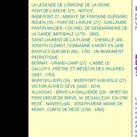
LA LÉGENDE DE L'ORIGINE DE LA SEINE
PONT-DE-L'ARCHE (27) - NOTICE
RADEPONT 27 - ABBAYE DE FONTAINE-GUÉRARD
ROUEN (76) - PONT-DE-L'ARCHE (27) - GUILLAUME
PANTIN-WILDER, COLONEL DE GENDARMERIE DE
LA GARDE IMPÉRIALE (1770 - 1850)
SAINT-LAURENT-DE-LA-PLAINE - CHEMILLÉ (49) -
JOSEPH CLÉMOT, CONDAMNÉ A MORT EN 1839
BANYULS-SUR-MER (66) - 1793 - UN MONUMENT
PATRIOTIQUE
BERNAY - GRAND-CAMP (27) - L'ABBÉ LE
GALLOYS, PRÊTRE ET MÉDECIN DES PAUVRES
(1697 - 1763)
MONTIVILLIERS (76) - MONTFORT-SUR-RISLE (27) -
VICTOR-ALFRED SÈVE (1820 - 1874)
ALLASSAC - BRIVE-LA-GAILLARDE (19) - MORT DU
PROCUREUR DE BRIVE, M. DESAILLEUX, EN 1790
REZÉ - NANTES (44) - JOSEPH-RENÉ-MARIE DE
MONTI, COMTE DE REZÉ (1766 - 1850)