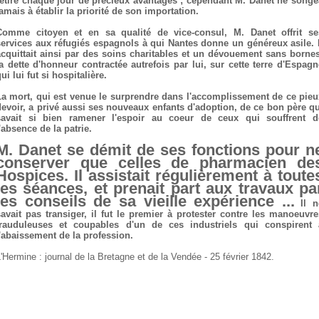
retire chaque jour de précieux avantages ; cependant M. Danet ne songe
amais à établir la priorité de son importation.
Comme citoyen et en sa qualité de vice-consul, M. Danet offrit se
services aux réfugiés espagnols à qui Nantes donne un généreux asile. I
acquittait ainsi par des soins charitables et un dévouement sans bornes
la dette d'honneur contractée autrefois par lui, sur cette terre d'Espagn
ui lui fut si hospitalière.
La mort, qui est venue le surprendre dans l'accomplissement de ce pieu
devoir, a privé aussi ses nouveaux enfants d'adoption, de ce bon père qu
savait si bien ramener l'espoir au coeur de ceux qui souffrent d
'absence de la patrie.
M. Danet se démit de ses fonctions pour n
conserver que celles de pharmacien de
Hospices. Il assistait régulièrement à toute
les séances, et prenait part aux travaux pa
les conseils de sa vieille expérience ...
Il n
savait pas transiger, il fut le premier à protester contre les manoeuvre
frauduleuses et coupables d'un de ces industriels qui conspirent 
l'abaissement de la profession.
'Hermine : journal de la Bretagne et de la Vendée - 25 février 1842.