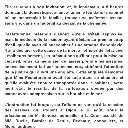
Elle se rendit à son invitation, et, le lendemain, à 8 heures
du matin, la domestique, allant allumer le feu dans le cabinet
où se rassemblait la famille, trouvait sa maîtresse assise,
sans vie, dans un fauteuil au devant de la cheminée.
Pesteturenne prétendit d'abord qu'elle s'était asphyxiée,
mais le médecin de la maison ayant déclaré au premier coup
d'oeil, qu'elle avait dû succomber à une attaque d'apoplexie.
Il alla déclarer cette cause de la mort à l'officier de l'état-civil
; malheureusement, les précautions qu'il prit pour la mise au
cercueil, refus au menuisier de laisser prendre les mesures,
ensevelissement fait par lui-même, etc., attirèrent l'attention
de la justice qui ouvrit une enquête. Cette enquête démontra
que Mme Pesteturenne avait été tuée dans sa chambre et
qu'elle avait été ensuite transportée dans le cabinet ; cette
mort était le résultat de la suffocation opérée par des
manoeuvres compressives sur la bouche et le nez.
L'instruction fut longue, car l'affaire ne vint qu'à la session
des assises qui s'ouvrit à Dijon le 16 août, sous la
présidence de M. Benoist, conseiller à la Cour, assisté de
MM. Ruelle, Barbier de Reulle, Dechaux, conseillers, et
Morel, auditeur.