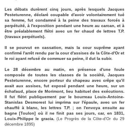
Les débats durèrent cinq jours, après lesquels Jacques
Pesteturenne, déclaré coupable d'avoir volontairement tué
sa femme, fut condamné à la peine des travaux forcés à
perpétuité, à l'exposition pendant une heure au carcan, et à
être préalablement flétri avec un fer chaud de lettres T.P.
(travaux perpétuels).
Il se pourvut en cassation, mais la cour suprême ayant
confirmé l'arrêt rendu par la cour d'assises de la Côte-d'Or et
le roi ayant refusé de commuer sa peine, il dut la subir.
Le 28 décembre au matin, en présence d'une foule
composée de toutes les classes de la société, Jacques
Pesteturenne, encore porteur du chapeau avec crêpe qu'il
avait aux assises, fut exposé pendant une heure, sur un
échafaud, place de Morimont, lieu habituel des exécutions.
Il fut flétri publiquement par le bourreau Louis-Antoine-
Stanislas Desmorest lui imprima sur l'épaule, avec un fer
chauffé à blanc, les lettres T.P. ; on l'envoya ensuite au
bagne [Toulon] où il ne finit pas ses jours, car, en 1831,
Louis-Philippe le gracia.
(Le Progrès de la Côte-d'Or du 29
décembre 1895)