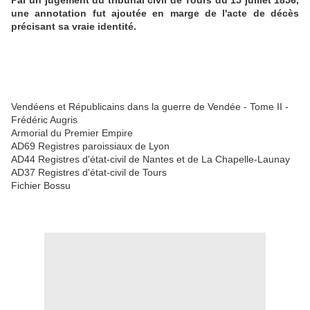
Par un jugement du tribunal civil de Tours du 15 juillet 1856,
une annotation fut ajoutée en marge de l'acte de décès
précisant sa vraie identité.
Vendéens et Républicains dans la guerre de Vendée - Tome II -
Frédéric Augris
Armorial du Premier Empire
AD69 Registres paroissiaux de Lyon
AD44 Registres d'état-civil de Nantes et de La Chapelle-Launay
AD37 Registres d'état-civil de Tours
Fichier Bossu