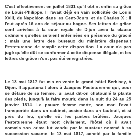
C'est effectivement en juillet 1831 qu'il obtint enfin sa grâce
de Louis-Philippe. Il l'avait déjà en vain sollicitée de Louis
XVIII, de Napoléon dans les Cent-Jours, et de Charles X ; il
l'eut après 16 ans de séjour au bagne. Ses lettres de grâce
sont arrivées à la cour royale de Dijon avec la clause
ordinaire qu'elles seraient entérinées en présence du gracié
; mais une lettre des bureaux du ministère dispensait
Pesteturenne de remplir cette disposition. La cour n'a pas
jugé qu'elle dût se conformer à cette dispense illégale, et les
lettres de grâce n'ont pas été enregistrées.
Le 13 mai 1817 fut mis en vente le grand hôtel Berbisey, à
Dijon. Il appartenait alors à Jacques Pesteturenne qui, pour
se défaire de sa femme, lui avait dit-on chatouillé la plante
des pieds, jusqu'à la faire mourir, dans la nuit du 24 au 25
janvier 1814. La pauvre femme morte, son mari l'avait
transportée dans un cabinet, assise dans un fauteuil, et si
près du feu, qu'elle eût les jambes brûlées. Jacques
Pesteturenne étant mort civilement, l'hôtel où il avait
commis son crime fut vendu par le curateur nommé à sa
succession vacante, le 13 mai 1817, acheté par la famille