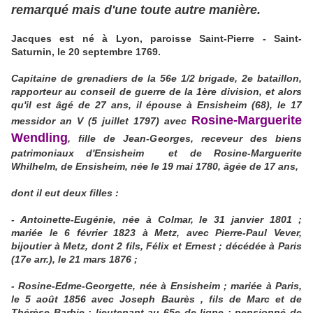
remarqué mais d'une toute autre manière.
Jacques est né à Lyon, paroisse Saint-Pierre - Saint-
Saturnin, le 20 septembre 1769.
Capitaine de grenadiers de la 56e 1/2 brigade, 2e bataillon,
rapporteur au conseil de guerre de la 1ère division, et alors
qu'il est âgé de 27 ans, il épouse à Ensisheim (68), le 17
Rosine-Marguerite
messidor an V (5 juillet 1797) avec
Wendling
, fille de Jean-Georges, receveur des biens
patrimoniaux d'Ensisheim
et de Rosine-Marguerite
Whilhelm, de Ensisheim, née le 19 mai 1780, âgée de 17 ans,
dont il eut deux filles :
- Antoinette-Eugénie, née à Colmar, le 31 janvier 1801 ;
mariée le 6 février 1823 à Metz, avec Pierre-Paul Vever,
bijoutier à Metz, dont 2 fils, Félix et Ernest ; décédée à Paris
(17e arr.), le 21 mars 1876 ;
- Rosine-Edme-Georgette, née à Ensisheim ; mariée à Paris,
le 5 août 1856 avec Joseph Baurès , fils de Marc et de
Thérèse Barbie ; lieutenant au 65e de ligne ; pensionné de