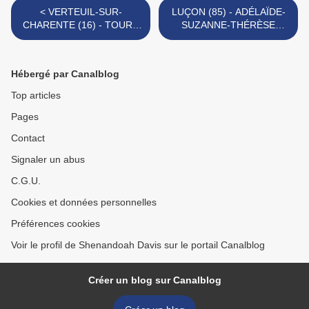
< VERTEUIL-SUR-
LUÇON (85) - ADÉLAÏDE-
CHARENTE (16) - TOURS
SUZANNE-THÉRÈSE
(37) - LOUIS-NICOLAS DE
POITEVIN DE LA
VILLEMINOT,
ROCHETTE, JEUNE
COMMANDANT DES
AMAZONE DU GÉNÉRAL
Hébergé par Canalblog
GRENADIERS DE LA
CHARETTE (1780 - 1858) >
CONVENTION NATIONALE
Top articles
(1748 - 1827)
Pages
Contact
Signaler un abus
C.G.U.
Cookies et données personnelles
Préférences cookies
Voir le profil de Shenandoah Davis sur le portail Canalblog
Créer un blog sur Canalblog