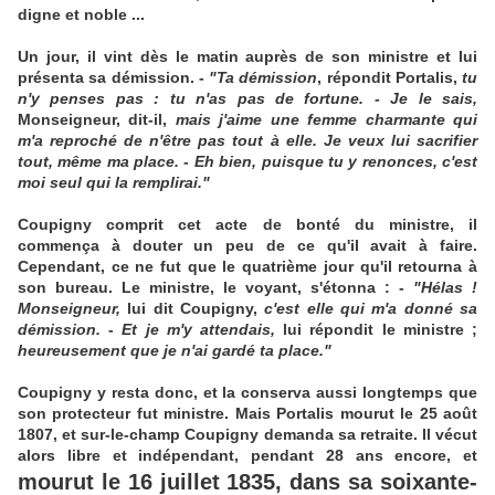
digne et noble ...
Un jour, il vint dès le matin auprès de son ministre et lui
présenta sa démission. -
"Ta démission
, répondit Portalis,
tu
n'y penses pas : tu n'as pas de fortune. - Je le sais,
Monseigneur, dit-il,
mais j'aime une femme charmante qui
m'a reproché de n'être pas tout à elle. Je veux lui sacrifier
tout, même ma place. - Eh bien, puisque tu y renonces, c'est
moi seul qui la remplirai."
Coupigny comprit cet acte de bonté du ministre, il
commença à douter un peu de ce qu'il avait à faire.
Cependant, ce ne fut que le quatrième jour qu'il retourna à
son bureau. Le ministre, le voyant, s'étonna : -
"Hélas !
Monseigneur,
lui dit Coupigny,
c'est elle qui m'a donné sa
démission.
-
Et je m'y attendais,
lui répondit le ministre ;
heureusement que je n'ai gardé ta place."
Coupigny y resta donc, et la conserva aussi longtemps que
son protecteur fut ministre. Mais Portalis mourut le 25 août
1807, et sur-le-champ Coupigny demanda sa retraite. Il vécut
alors libre et indépendant, pendant 28 ans encore, et
mourut le 16 juillet 1835, dans sa soixante-