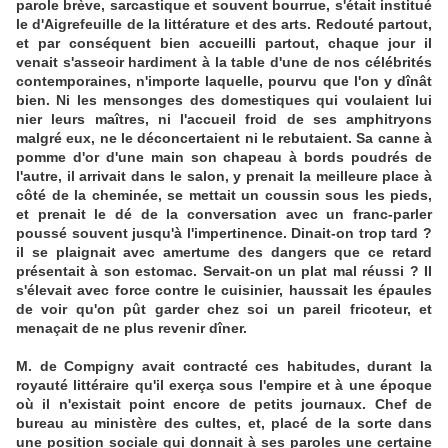
parole brève, sarcastique et souvent bourrue, s'était institué
le d'Aigrefeuille de la littérature et des arts. Redouté partout,
et par conséquent bien accueilli partout, chaque jour il
venait s'asseoir hardiment à la table d'une de nos célébrités
contemporaines, n'importe laquelle, pourvu que l'on y dînât
bien. Ni les mensonges des domestiques qui voulaient lui
nier leurs maîtres, ni l'accueil froid de ses amphitryons
malgré eux, ne le déconcertaient ni le rebutaient. Sa canne à
pomme d'or d'une main son chapeau à bords poudrés de
l'autre, il arrivait dans le salon, y prenait la meilleure place à
côté de la cheminée, se mettait un coussin sous les pieds,
et prenait le dé de la conversation avec un franc-parler
poussé souvent jusqu'à l'impertinence. Dinait-on trop tard ?
il se plaignait avec amertume des dangers que ce retard
présentait à son estomac. Servait-on un plat mal réussi ? Il
s'élevait avec force contre le cuisinier, haussait les épaules
de voir qu'on pût garder chez soi un pareil fricoteur, et
menaçait de ne plus revenir dîner.
M. de Compigny avait contracté ces habitudes, durant la
royauté littéraire qu'il exerça sous l'empire et à une époque
où il n'existait point encore de petits journaux. Chef de
bureau au ministère des cultes, et, placé de la sorte dans
une position sociale qui donnait à ses paroles une certaine