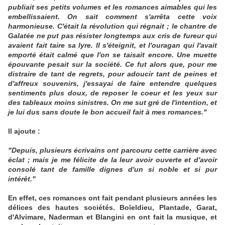
publiait ses petits volumes et les romances aimables qui les
embellissaient. On sait comment s'arrêta cette voix
harmonieuse. C'était la révolution qui régnait ; le chantre de
Galatée ne put pas résister longtemps aux cris de fureur qui
avaient fait taire sa lyre. Il s'éteignit, et l'ouragan qui l'avait
emporté était calmé que l'on se taisait encore. Une muette
épouvante pesait sur la société. Ce fut alors que, pour me
distraire de tant de regrets, pour adoucir tant de peines et
d'affreux souvenirs, j'essayai de faire entendre quelques
sentiments plus doux, de reposer le coeur et les yeux sur
des tableaux moins sinistres. On me sut gré de l'intention, et
je lui dus sans doute le bon accueil fait à mes romances."
Il ajoute :
"Depuis, plusieurs écrivains ont parcouru cette carrière avec
éclat ; mais je me félicite de la leur avoir ouverte et d'avoir
consolé tant de famille dignes d'un si noble et si pur
intérêt."
En effet, ces romances ont fait pendant plusieurs années les
délices des hautes sociétés. Boïeldieu, Plantade, Garat,
d'Alvimare, Naderman et Blangini en ont fait la musique, et