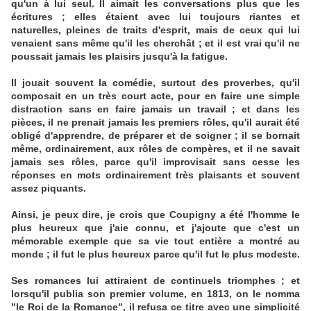
qu'un à lui seul. Il aimait les conversations plus que les
écritures ; elles étaient avec lui toujours riantes et
naturelles, pleines de traits d'esprit, mais de ceux qui lui
venaient sans même qu'il les cherchât ; et il est vrai qu'il ne
poussait jamais les plaisirs jusqu'à la fatigue.
Il jouait souvent la comédie, surtout des proverbes, qu'il
composait en un très court acte, pour en faire une simple
distraction sans en faire jamais un travail ; et dans les
pièces, il ne prenait jamais les premiers rôles, qu'il aurait été
obligé d'apprendre, de préparer et de soigner ; il se bornait
même, ordinairement, aux rôles de compères, et il ne savait
jamais ses rôles, parce qu'il improvisait sans cesse les
réponses en mots ordinairement très plaisants et souvent
assez piquants.
Ainsi, je peux dire, je crois que Coupigny a été l'homme le
plus heureux que j'aie connu, et j'ajoute que c'est un
mémorable exemple que sa vie tout entière a montré au
monde ; il fut le plus heureux parce qu'il fut le plus modeste.
Ses romances lui attiraient de continuels triomphes ; et
lorsqu'il publia son premier volume, en 1813, on le nomma
"le Roi de la Romance", il refusa ce titre avec une simplicité