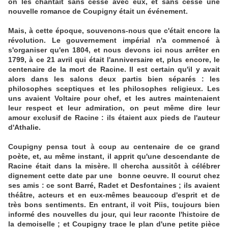
on les chantait sans cesse avec eux, et sans cesse une
nouvelle romance de Coupigny était un événement.
Mais, à cette époque, souvenons-nous que c'était encore la
révolution. Le gouvernement impérial n'a commencé à
s'organiser qu'en 1804, et nous devons ici nous arrêter en
1799, à ce 21 avril qui était l'anniversaire et, plus encore, le
centenaire de la mort de Racine. Il est certain qu'il y avait
alors dans les salons deux partis bien séparés : les
philosophes sceptiques et les philosophes religieux. Les
uns avaient Voltaire pour chef, et les autres maintenaient
leur respect et leur admiration, on peut même dire leur
amour exclusif de Racine : ils étaient aux pieds de l'auteur
d'Athalie.
Coupigny pensa tout à coup au centenaire de ce grand
poète, et, au même instant, il apprit qu'une descendante de
Racine était dans la misère. Il chercha aussitôt à célébrer
dignement cette date par une bonne oeuvre. Il courut chez
ses amis : ce sont Barré, Radet et Desfontaines ; ils avaient
théâtre, acteurs et en eux-mêmes beaucoup d'esprit et de
très bons sentiments. En entrant, il voit Piis, toujours bien
informé des nouvelles du jour, qui leur raconte l'histoire de
la demoiselle ; et Coupigny trace le plan d'une petite pièce